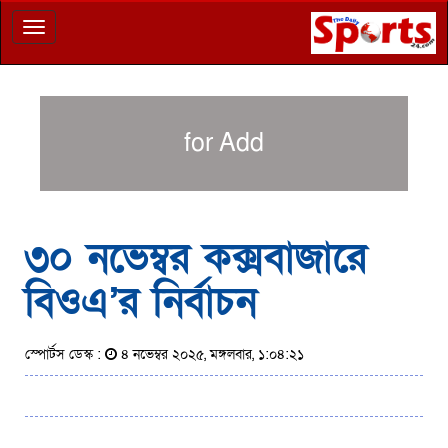
Toggle
navigation
for Add
৩০ নভেম্বর কক্সবাজারে
বিওএ’র নির্বাচন
স্পোর্টস ডেস্ক :
৪ নভেম্বর ২০২৫, মঙ্গলবার, ১:০৪:২১