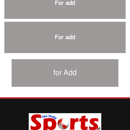
For add
শিরোপার আশা বাঁচিয়ে রাখলো ম্যানচেস্টার সিটি
৩৮৬ রানে অলআউট পাকিস্তান; ২৭ রানের লিড বাংলাদেশের
পুনরায় বিএসপিএ সভাপতি রেজওয়ান, সাধারণ সম্পাদক আনন্দ
শান্ত-মুমিনুলদের ব্যাটে প্রথম দিন বাংলাদেশের
For add
রোনালদোর আরেকটি বড় কীর্তি
প্রচার বিমুখ এক ক্রীড়া অন্তপ্রাণ সংগঠক
নতুন সভাপতি পাচ্ছে ক্রিকেটের আইন প্রণয়নকারী সংস্থা এমসিসি
সাফের হ্যাটট্রিক মিশনে থাইল্যান্ডের পথে আফঈদারা
for Add
নিউজিল্যান্ড টেস্ট দলে ফক্সক্রফট
বায়ার্নকে বিদায় করে ফাইনালে পিএসজি
আগামী বছর থেকে শিক্ষাক্ষেত্রে খেলাধুলা বাধ্যতামূলক করা হবে:
ক্রীড়া প্রতিমন্ত্রী
পাকিস্তানের বিপক্ষে টেস্টের আগে বাংলাদেশের প্রস্তুতি নিয়ে
আত্মবিশ্বাসী সিমন্স