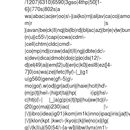
/1207|6310|6590|3gso|4thp|50[1-
6]i|770s|802s|a
wa|abac|ac(er|oo|s\-)|ai(ko|rn)|al(av|ca|co)|amoi
m|r |s
)|avan|be(ck|ll|nq)|bi(lb|rd)|bl(ac|az)|br(e|v)w|b
(n|u)|c55\/|capi|ccwa|cdm\-
|cell|chtm|cldc|cmd\-
|co(mp|nd)|craw|da(it|ll|ng)|dbte|dc\-
s|devi|dica|dmob|do(c|p)o|ds(12|\-
d)|el(49|ai)|em(l2|ul)|er(ic|k0)|esl8|ez([4-
7]0|os|wa|ze)|fetc|fly(\-|_)|g1
u|g560|gene|gf\-5|g\-
mo|go(\.w|od)|gr(ad|un)|haie|hcit|hd\-
(m|p|t)|hei\-|hi(pt|ta)|hp( i|ip)|hs\-
c|ht(c(\-| |_|a|g|p|s|t)|tp)|hu(aw|tc)|i\-
(20|go|ma)|i230|iac( |\-
|\/)|ibro|idea|ig01|ikom|im1k|inno|ipaq|iris|ja(t|
|\/)|klon|kpt |kwc\-|kyo(c|k)|le(no|xi)|lg(
g|\/(k|l|u)|50|54|\-[a-w])|libw|lynx|m1\-