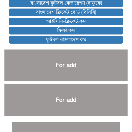
বাংলাদেশ ফুটবল ফেডারেশন (বাফুফে)
কিংস অ্যারেনায় ফাইনাল খেলবে না মোহামেডান!
বাংলাদেশ ক্রিকেট বোর্ড (বিসিবি)
কিউট-ডিআরইউ দাবায় মোরসালিন চ্যাম্পিয়ন
আইসিসি-ক্রিকেট.কম
ব্রাদার্সকে হারিয়ে ফাইনালে মোহামেডান
ফিফা.কম
নেইমারকে নিয়েই বিশ্বকাপে ব্রাজিলের প্রাথমিক স্কোয়াড
ফুটবল বাংলাদেশ.কম
আর্জেন্টিনার ৫৫ সদস্যের প্রাথমিক দল ঘোষণা
পাকিস্তানের বিপক্ষে ঐতিহাসিক জয়ে ক্রীড়া প্রতিমন্ত্রীর অভিনন্দন
প্রথম টেস্টে পাকিস্তানকে ১০৪ রানে হারালো বাংলাদেশ
For add
শিরোপার আশা বাঁচিয়ে রাখলো ম্যানচেস্টার সিটি
৩৮৬ রানে অলআউট পাকিস্তান; ২৭ রানের লিড বাংলাদেশের
পুনরায় বিএসপিএ সভাপতি রেজওয়ান, সাধারণ সম্পাদক আনন্দ
শান্ত-মুমিনুলদের ব্যাটে প্রথম দিন বাংলাদেশের
For add
রোনালদোর আরেকটি বড় কীর্তি
প্রচার বিমুখ এক ক্রীড়া অন্তপ্রাণ সংগঠক
নতুন সভাপতি পাচ্ছে ক্রিকেটের আইন প্রণয়নকারী সংস্থা এমসিসি