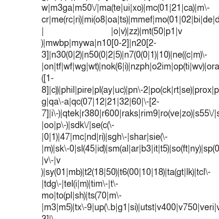
w|m3ga|m50\/|ma(te|ui|xo)|mc(01|21|ca)|m\-
cr|me(rc|ri)|mi(o8|oa|ts)|mmef|mo(01|02|bi|de|do
| |o|v)|zz)|mt(50|p1|v
)|mwbp|mywa|n10[0-2]|n20[2-
3]|n30(0|2)|n50(0|2|5)|n7(0(0|1)|10)|ne((c|m)\-
|on|tf|wf|wg|wt)|nok(6|i)|nzph|o2im|op(ti|wv)|o
([1-
8]|c))|phil|pire|pl(ay|uc)|pn\-2|po(ck|rt|se)|prox|p
g|qa\-a|qc(07|12|21|32|60|\-[2-
7]|i\-)|qtek|r380|r600|raks|rim9|ro(ve|zo)|s55
|oo|p\-)|sdk\/|se(c(\-
|0|1)|47|mc|nd|ri)|sgh\-|shar|sie(\-
|m)|sk\-0|sl(45|id)|sm(al|ar|b3|it|t5)|so(ft|ny)|sp(
|v\-|v
)|sy(01|mb)|t2(18|50)|t6(00|10|18)|ta(gt|lk)|tcl\-
|tdg\-|tel(i|m)|tim\-|t\-
mo|to(pl|sh)|ts(70|m\-
|m3|m5)|tx\-9|up(\.b|g1|si)|utst|v400|v750|veri|v