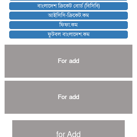
বাংলাদেশ ক্রিকেট বোর্ড (বিসিবি)
কিউট-ডিআরইউ দাবায় মোরসালিন চ্যাম্পিয়ন
আইসিসি-ক্রিকেট.কম
ব্রাদার্সকে হারিয়ে ফাইনালে মোহামেডান
ফিফা.কম
নেইমারকে নিয়েই বিশ্বকাপে ব্রাজিলের প্রাথমিক স্কোয়াড
ফুটবল বাংলাদেশ.কম
আর্জেন্টিনার ৫৫ সদস্যের প্রাথমিক দল ঘোষণা
পাকিস্তানের বিপক্ষে ঐতিহাসিক জয়ে ক্রীড়া প্রতিমন্ত্রীর অভিনন্দন
প্রথম টেস্টে পাকিস্তানকে ১০৪ রানে হারালো বাংলাদেশ
For add
শিরোপার আশা বাঁচিয়ে রাখলো ম্যানচেস্টার সিটি
৩৮৬ রানে অলআউট পাকিস্তান; ২৭ রানের লিড বাংলাদেশের
পুনরায় বিএসপিএ সভাপতি রেজওয়ান, সাধারণ সম্পাদক আনন্দ
শান্ত-মুমিনুলদের ব্যাটে প্রথম দিন বাংলাদেশের
For add
রোনালদোর আরেকটি বড় কীর্তি
প্রচার বিমুখ এক ক্রীড়া অন্তপ্রাণ সংগঠক
নতুন সভাপতি পাচ্ছে ক্রিকেটের আইন প্রণয়নকারী সংস্থা এমসিসি
সাফের হ্যাটট্রিক মিশনে থাইল্যান্ডের পথে আফঈদারা
for Add