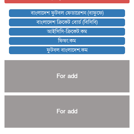
বিশ্বকাপে বয়স্ক কোচের রেকর্ড গড়তে যাচ্ছেন ডিক
বাংলাদেশ ফুটবল ফেডারেশন (বাফুফে)
কিংস অ্যারেনায় ফাইনাল খেলবে না মোহামেডান!
বাংলাদেশ ক্রিকেট বোর্ড (বিসিবি)
কিউট-ডিআরইউ দাবায় মোরসালিন চ্যাম্পিয়ন
আইসিসি-ক্রিকেট.কম
ব্রাদার্সকে হারিয়ে ফাইনালে মোহামেডান
ফিফা.কম
নেইমারকে নিয়েই বিশ্বকাপে ব্রাজিলের প্রাথমিক স্কোয়াড
ফুটবল বাংলাদেশ.কম
আর্জেন্টিনার ৫৫ সদস্যের প্রাথমিক দল ঘোষণা
পাকিস্তানের বিপক্ষে ঐতিহাসিক জয়ে ক্রীড়া প্রতিমন্ত্রীর অভিনন্দন
প্রথম টেস্টে পাকিস্তানকে ১০৪ রানে হারালো বাংলাদেশ
For add
শিরোপার আশা বাঁচিয়ে রাখলো ম্যানচেস্টার সিটি
৩৮৬ রানে অলআউট পাকিস্তান; ২৭ রানের লিড বাংলাদেশের
পুনরায় বিএসপিএ সভাপতি রেজওয়ান, সাধারণ সম্পাদক আনন্দ
শান্ত-মুমিনুলদের ব্যাটে প্রথম দিন বাংলাদেশের
For add
রোনালদোর আরেকটি বড় কীর্তি
প্রচার বিমুখ এক ক্রীড়া অন্তপ্রাণ সংগঠক