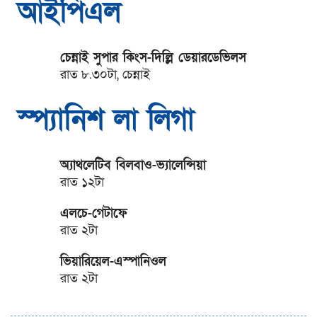
আইপিএল
চেন্নাই সুপার কিংস-দিল্লি ডেয়ারডেভিলস
রাত ৮.৩০টা, চেন্নাই
স্প্যানিশ লা লিগা
অ্যাথলেটিব বিলবাও-ভ্যালেন্সিয়া
রাত ১২টা
এলচে-গেটাফে
রাত ২টা
ভিয়ারিয়েল-এস্পানিওল
রাত ২টা