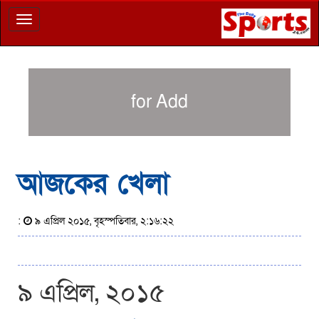
Toggle
navigation
for Add
আজকের খেলা
:
৯ এপ্রিল ২০১৫, বৃহস্পতিবার, ২:১৬:২২
৯ এপ্রিল, ২০১৫