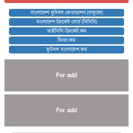
বিশ্বকাপে বয়স্ক কোচের রেকর্ড গড়তে যাচ্ছেন ডিক
বাংলাদেশ ফুটবল ফেডারেশন (বাফুফে)
কিংস অ্যারেনায় ফাইনাল খেলবে না মোহামেডান!
বাংলাদেশ ক্রিকেট বোর্ড (বিসিবি)
কিউট-ডিআরইউ দাবায় মোরসালিন চ্যাম্পিয়ন
আইসিসি-ক্রিকেট.কম
ব্রাদার্সকে হারিয়ে ফাইনালে মোহামেডান
ফিফা.কম
নেইমারকে নিয়েই বিশ্বকাপে ব্রাজিলের প্রাথমিক স্কোয়াড
ফুটবল বাংলাদেশ.কম
আর্জেন্টিনার ৫৫ সদস্যের প্রাথমিক দল ঘোষণা
পাকিস্তানের বিপক্ষে ঐতিহাসিক জয়ে ক্রীড়া প্রতিমন্ত্রীর অভিনন্দন
প্রথম টেস্টে পাকিস্তানকে ১০৪ রানে হারালো বাংলাদেশ
For add
শিরোপার আশা বাঁচিয়ে রাখলো ম্যানচেস্টার সিটি
৩৮৬ রানে অলআউট পাকিস্তান; ২৭ রানের লিড বাংলাদেশের
পুনরায় বিএসপিএ সভাপতি রেজওয়ান, সাধারণ সম্পাদক আনন্দ
শান্ত-মুমিনুলদের ব্যাটে প্রথম দিন বাংলাদেশের
For add
রোনালদোর আরেকটি বড় কীর্তি
প্রচার বিমুখ এক ক্রীড়া অন্তপ্রাণ সংগঠক