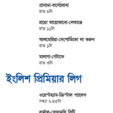
গ্রানাডা-বার্সেলোনা
রাত ৯টা
রায়ো ভায়োকানো-লেভান্তে
রাত ১১টা
আলমেরিয়া-দেপোর্তিভো লা করুন
রাত ১টা
মালাগা-গেটাফে
রাত ৩টা
ইংলিশ প্রিমিয়ার লিগ
ওয়েস্টহ্যাম-ক্রিস্টাল প্যালেস
সন্ধ্যা ৬.৪৫টা
বার্নলে-সোয়ানসি সিটি