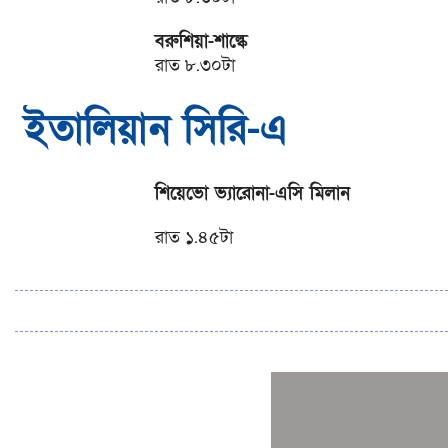
বরুশিয়া-শাল্কে
রাত ৮.৩০টা
ইতালিয়ান সিরি-এ
শিয়েভো ভ্যারোনা-এসি মিলান
রাত ১.৪৫টা