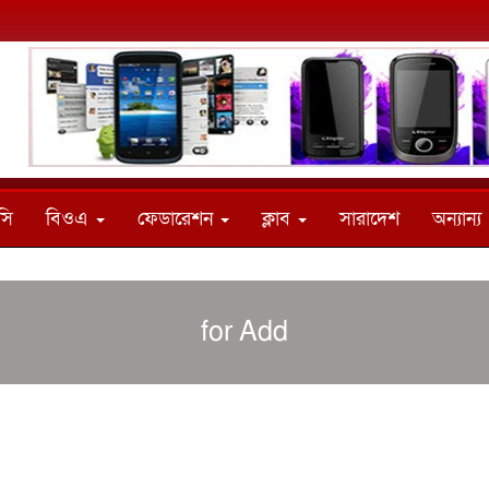
সি
বিওএ
ফেডারেশন
ক্লাব
সারাদেশ
অন্যান্য
for Add