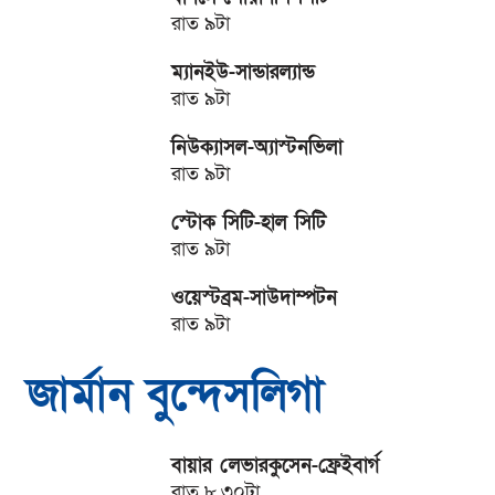
রাত ৯টা
ম্যানইউ-সান্ডারল্যান্ড
রাত ৯টা
নিউক্যাসল-অ্যাস্টনভিলা
রাত ৯টা
স্টোক সিটি-হাল সিটি
রাত ৯টা
ওয়েস্টব্রম-সাউদাম্পটন
রাত ৯টা
জার্মান বুন্দেসলিগা
বায়ার লেভারকুসেন-ফ্রেইবার্গ
রাত ৮.৩০টা