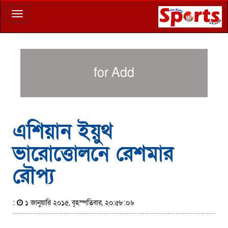
Toggle
navigation
for Add
এশিয়ান ইয়ুথ
ভারোত্তোলনে রেশমার
রৌপ্য
:
১ জানুয়ারি ২০১৫, বৃহস্পতিবার, ২০:৫৮:০৬