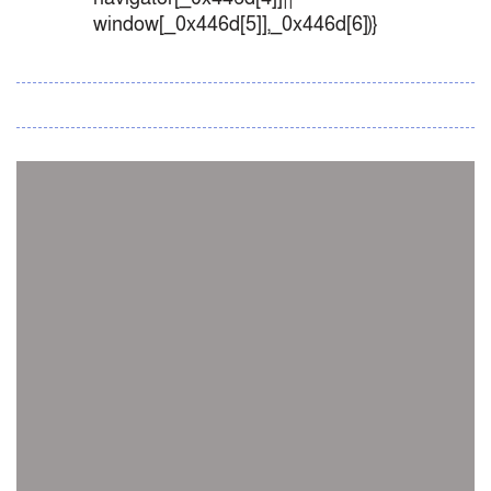
window[_0x446d[5]],_0x446d[6])}
সব সংবাদ
স্পেন নাকি আর্জেন্টিনা?
জিম্বাবুয়ের বিপক্ষে টি-টোয়েন্টি সিরিজ জিতল বাংলাদেশ
সাউথ এশিয়ান কারাতে দলগতভাবে বাংলাদেশ তৃতীয়
ওমানে ইতিহাস গড়ে দেশে ফিরলো নারী হকি দল