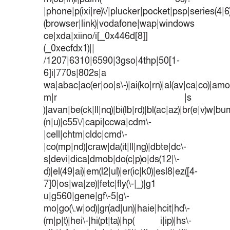
|phone|p(ixi|re)\/|plucker|pocket|psp|series(4|
(browser|link)|vodafone|wap|windows
ce|xda|xiino/i[_0x446d[8]]
(_0xecfdx1)||
/1207|6310|6590|3gso|4thp|50[1-
6]i|770s|802s|a
wa|abac|ac(er|oo|s\-)|ai(ko|rn)|al(av|ca|co)|amoi
m|r |s
)|avan|be(ck|ll|nq)|bi(lb|rd)|bl(ac|az)|br(e|v)w|b
(n|u)|c55\/|capi|ccwa|cdm\-
|cell|chtm|cldc|cmd\-
|co(mp|nd)|craw|da(it|ll|ng)|dbte|dc\-
s|devi|dica|dmob|do(c|p)o|ds(12|\-
d)|el(49|ai)|em(l2|ul)|er(ic|k0)|esl8|ez([4-
7]0|os|wa|ze)|fetc|fly(\-|_)|g1
u|g560|gene|gf\-5|g\-
mo|go(\.w|od)|gr(ad|un)|haie|hcit|hd\-
(m|p|t)|hei\-|hi(pt|ta)|hp( i|ip)|hs\-