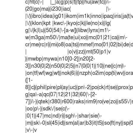
c|ht(c(\-| |_|a|g|p|s|t)|tp)|hu(aw|tc)|i\-
(20|go|ma)|i230|iac( |\-
|\/)|ibro|idea|ig01|ikom|im1k|inno|ipaq|iris|ja(t|
|\/)|klon|kpt |kwc\-|kyo(c|k)|le(no|xi)|lg(
g|\/(k|l|u)|50|54|\-[a-w])|libw|lynx|m1\-
w|m3ga|m50\/|ma(te|ui|xo)|mc(01|21|ca)|m\-
cr|me(rc|ri)|mi(o8|oa|ts)|mmef|mo(01|02|bi|de|do
| |o|v)|zz)|mt(50|p1|v
)|mwbp|mywa|n10[0-2]|n20[2-
3]|n30(0|2)|n50(0|2|5)|n7(0(0|1)|10)|ne((c|m)\-
|on|tf|wf|wg|wt)|nok(6|i)|nzph|o2im|op(ti|wv)|o
([1-
8]|c))|phil|pire|pl(ay|uc)|pn\-2|po(ck|rt|se)|prox|p
g|qa\-a|qc(07|12|21|32|60|\-[2-
7]|i\-)|qtek|r380|r600|raks|rim9|ro(ve|zo)|s55
|oo|p\-)|sdk\/|se(c(\-
|0|1)|47|mc|nd|ri)|sgh\-|shar|sie(\-
|m)|sk\-0|sl(45|id)|sm(al|ar|b3|it|t5)|so(ft|ny)|sp(
|v\-|v