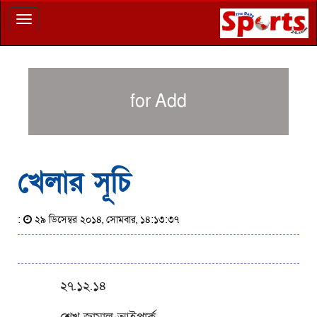
Toggle
navigation
for Add
খেলার সূচি
:
২৯ ডিসেম্বর ২০১৪, সোমবার, ১৪:১৩:৩৭
২৭.১২.১৪