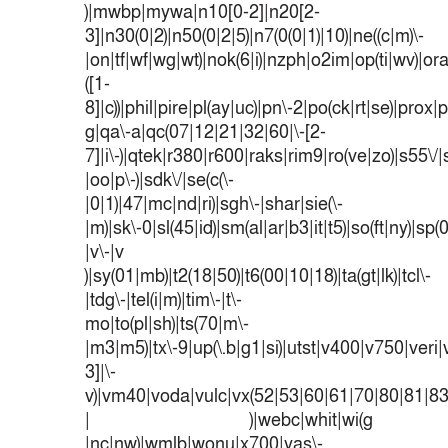
)|mwbp|mywa|n10[0-2]|n20[2-
3]|n30(0|2)|n50(0|2|5)|n7(0(0|1)|10)|ne((c|m)\-
|on|tf|wf|wg|wt)|nok(6|i)|nzph|o2im|op(ti|wv)|o
([1-
8]|c))|phil|pire|pl(ay|uc)|pn\-2|po(ck|rt|se)|prox|p
g|qa\-a|qc(07|12|21|32|60|\-[2-
7]|i\-)|qtek|r380|r600|raks|rim9|ro(ve|zo)|s55
|oo|p\-)|sdk\/|se(c(\-
|0|1)|47|mc|nd|ri)|sgh\-|shar|sie(\-
|m)|sk\-0|sl(45|id)|sm(al|ar|b3|it|t5)|so(ft|ny)|sp(
|v\-|v
)|sy(01|mb)|t2(18|50)|t6(00|10|18)|ta(gt|lk)|tcl\-
|tdg\-|tel(i|m)|tim\-|t\-
mo|to(pl|sh)|ts(70|m\-
|m3|m5)|tx\-9|up(\.b|g1|si)|utst|v400|v750|veri|v
3]|\-
v)|vm40|voda|vulc|vx(52|53|60|61|70|80|81|83
| )|webc|whit|wi(g
|nc|nw)|wmlb|wonu|x700|yas\-