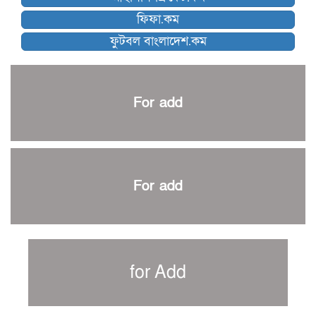
ব্রাদার্সকে হারিয়ে ফাইনালে মোহামেডান
ফিফা.কম
নেইমারকে নিয়েই বিশ্বকাপে ব্রাজিলের প্রাথমিক স্কোয়াড
ফুটবল বাংলাদেশ.কম
আর্জেন্টিনার ৫৫ সদস্যের প্রাথমিক দল ঘোষণা
পাকিস্তানের বিপক্ষে ঐতিহাসিক জয়ে ক্রীড়া প্রতিমন্ত্রীর অভিনন্দন
প্রথম টেস্টে পাকিস্তানকে ১০৪ রানে হারালো বাংলাদেশ
For add
শিরোপার আশা বাঁচিয়ে রাখলো ম্যানচেস্টার সিটি
৩৮৬ রানে অলআউট পাকিস্তান; ২৭ রানের লিড বাংলাদেশের
পুনরায় বিএসপিএ সভাপতি রেজওয়ান, সাধারণ সম্পাদক আনন্দ
শান্ত-মুমিনুলদের ব্যাটে প্রথম দিন বাংলাদেশের
For add
রোনালদোর আরেকটি বড় কীর্তি
প্রচার বিমুখ এক ক্রীড়া অন্তপ্রাণ সংগঠক
নতুন সভাপতি পাচ্ছে ক্রিকেটের আইন প্রণয়নকারী সংস্থা এমসিসি
সাফের হ্যাটট্রিক মিশনে থাইল্যান্ডের পথে আফঈদারা
for Add
নিউজিল্যান্ড টেস্ট দলে ফক্সক্রফট
বায়ার্নকে বিদায় করে ফাইনালে পিএসজি