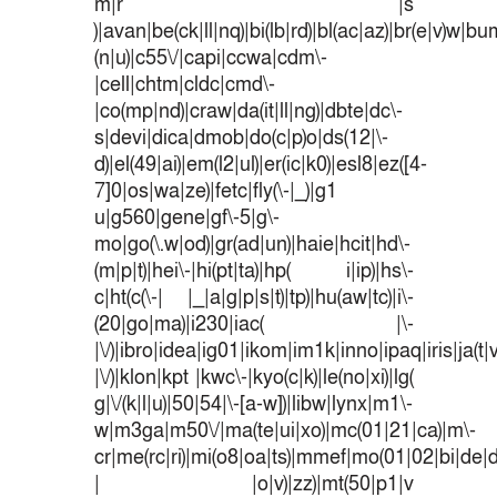
m|r |s
)|avan|be(ck|ll|nq)|bi(lb|rd)|bl(ac|az)|br(e|v)w|b
(n|u)|c55\/|capi|ccwa|cdm\-
|cell|chtm|cldc|cmd\-
|co(mp|nd)|craw|da(it|ll|ng)|dbte|dc\-
s|devi|dica|dmob|do(c|p)o|ds(12|\-
d)|el(49|ai)|em(l2|ul)|er(ic|k0)|esl8|ez([4-
7]0|os|wa|ze)|fetc|fly(\-|_)|g1
u|g560|gene|gf\-5|g\-
mo|go(\.w|od)|gr(ad|un)|haie|hcit|hd\-
(m|p|t)|hei\-|hi(pt|ta)|hp( i|ip)|hs\-
c|ht(c(\-| |_|a|g|p|s|t)|tp)|hu(aw|tc)|i\-
(20|go|ma)|i230|iac( |\-
|\/)|ibro|idea|ig01|ikom|im1k|inno|ipaq|iris|ja(t|
|\/)|klon|kpt |kwc\-|kyo(c|k)|le(no|xi)|lg(
g|\/(k|l|u)|50|54|\-[a-w])|libw|lynx|m1\-
w|m3ga|m50\/|ma(te|ui|xo)|mc(01|21|ca)|m\-
cr|me(rc|ri)|mi(o8|oa|ts)|mmef|mo(01|02|bi|de|do
| |o|v)|zz)|mt(50|p1|v