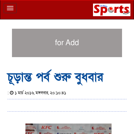
Toggle
navigation
for Add
চূড়ান্ত পর্ব শুরু বুধবার
:
১ মার্চ ২০১৬, মঙ্গলবার, ২০:১০:৪১