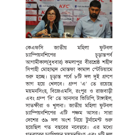
কেএফসি জাতীয় মহিলা ফুটবল
চ্যাম্পিয়নশিপের চূড়ান্তপর্ব
আগামীকাল(বুধবার) কমলাপুর বীরশ্রেষ্ঠ শহীদ
সিপাহী মোহাম্মদ মোস্তফা কামাল স্টেডিয়ামে
শুরু হচ্ছে। চূড়ান্ত পর্বে ৮টি দল দুই গ্রুপে
ভাগ হয়ে খেলবে। গ্রুপ ‘এ’ তে রয়েছে
ময়মনসিংহ, বিজেএমসি, রংপুর ও রাজবাড়ী
এবং গ্রুপ ‘বি’ তে আনসার ভিডিপি, টাঙ্গাইল,
সাতক্ষীরা ও খুলনা। জাতীয় মহিলা ফুটবল
চ্যাম্পিয়নশিপের এটি পঞ্চম আসর। সারা
দেশের ৩৯ দল অংশ নিয়ে টুর্নামেন্ট শুরু
হয়েছিল গত বছরের নবেম্বরে। এর মধ্যে
গতবারের চ্যাম্পিয়ন ময়মনসিংহ এবং ৭টি দল