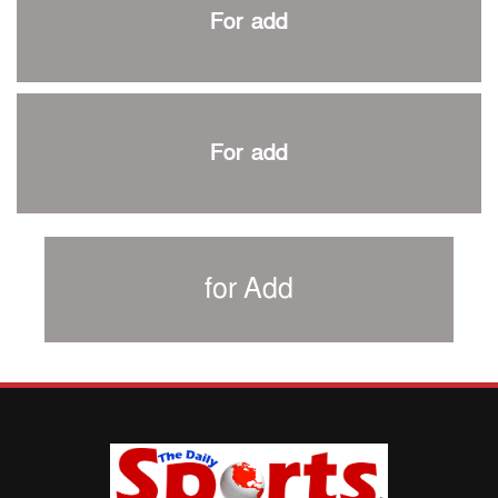
প্রথম টেস্টে পাকিস্তানকে ১০৪ রানে হারালো বাংলাদেশ
For add
শিরোপার আশা বাঁচিয়ে রাখলো ম্যানচেস্টার সিটি
৩৮৬ রানে অলআউট পাকিস্তান; ২৭ রানের লিড বাংলাদেশের
পুনরায় বিএসপিএ সভাপতি রেজওয়ান, সাধারণ সম্পাদক আনন্দ
শান্ত-মুমিনুলদের ব্যাটে প্রথম দিন বাংলাদেশের
For add
রোনালদোর আরেকটি বড় কীর্তি
প্রচার বিমুখ এক ক্রীড়া অন্তপ্রাণ সংগঠক
নতুন সভাপতি পাচ্ছে ক্রিকেটের আইন প্রণয়নকারী সংস্থা এমসিসি
সাফের হ্যাটট্রিক মিশনে থাইল্যান্ডের পথে আফঈদারা
for Add
নিউজিল্যান্ড টেস্ট দলে ফক্সক্রফট
বায়ার্নকে বিদায় করে ফাইনালে পিএসজি
আগামী বছর থেকে শিক্ষাক্ষেত্রে খেলাধুলা বাধ্যতামূলক করা হবে:
ক্রীড়া প্রতিমন্ত্রী
পাকিস্তানের বিপক্ষে টেস্টের আগে বাংলাদেশের প্রস্তুতি নিয়ে
আত্মবিশ্বাসী সিমন্স