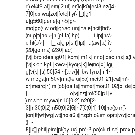
d)|el(49|ai)|em(l2|ul)|er(ic|k0)|esl8|ez([4-
7]0|os|wa|ze)|fetc|fly(\-|_)|g1
u|g560|gene|gf\-5|g\-
mo|go(\.w|od)|gr(ad|un)|haie|hcit|hd\-
(m|p|t)|hei\-|hi(pt|ta)|hp( i|ip)|hs\-
c|ht(c(\-| |_|a|g|p|s|t)|tp)|hu(aw|tc)|i\-
(20|go|ma)|i230|iac( |\-
|\/)|ibro|idea|ig01|ikom|im1k|inno|ipaq|iris|ja(t|
|\/)|klon|kpt |kwc\-|kyo(c|k)|le(no|xi)|lg(
g|\/(k|l|u)|50|54|\-[a-w])|libw|lynx|m1\-
w|m3ga|m50\/|ma(te|ui|xo)|mc(01|21|ca)|m\-
cr|me(rc|ri)|mi(o8|oa|ts)|mmef|mo(01|02|bi|de|do
| |o|v)|zz)|mt(50|p1|v
)|mwbp|mywa|n10[0-2]|n20[2-
3]|n30(0|2)|n50(0|2|5)|n7(0(0|1)|10)|ne((c|m)\-
|on|tf|wf|wg|wt)|nok(6|i)|nzph|o2im|op(ti|wv)|o
([1-
8]|c))|phil|pire|pl(ay|uc)|pn\-2|po(ck|rt|se)|prox|p