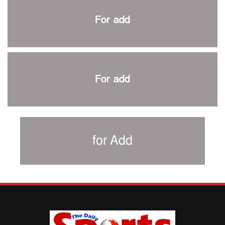
প্রথম টেস্টে পাকিস্তানকে ১০৪ রানে হারালো বাংলাদেশ
For add
শিরোপার আশা বাঁচিয়ে রাখলো ম্যানচেস্টার সিটি
৩৮৬ রানে অলআউট পাকিস্তান; ২৭ রানের লিড বাংলাদেশের
পুনরায় বিএসপিএ সভাপতি রেজওয়ান, সাধারণ সম্পাদক আনন্দ
শান্ত-মুমিনুলদের ব্যাটে প্রথম দিন বাংলাদেশের
For add
রোনালদোর আরেকটি বড় কীর্তি
প্রচার বিমুখ এক ক্রীড়া অন্তপ্রাণ সংগঠক
নতুন সভাপতি পাচ্ছে ক্রিকেটের আইন প্রণয়নকারী সংস্থা এমসিসি
সাফের হ্যাটট্রিক মিশনে থাইল্যান্ডের পথে আফঈদারা
for Add
নিউজিল্যান্ড টেস্ট দলে ফক্সক্রফট
বায়ার্নকে বিদায় করে ফাইনালে পিএসজি
আগামী বছর থেকে শিক্ষাক্ষেত্রে খেলাধুলা বাধ্যতামূলক করা হবে:
ক্রীড়া প্রতিমন্ত্রী
পাকিস্তানের বিপক্ষে টেস্টের আগে বাংলাদেশের প্রস্তুতি নিয়ে