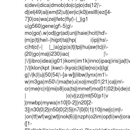
s|devi|dica|dmob|do(c|p)o|ds(12|\-
d)|el(49|ai)|em(l2|ul)|er(ic|k0)|esl8|ez([4-
7]0|os|wa|ze)|fetc|fly(\-|_)|g1
u|g560|gene|gf\-5|g\-
mo|go(\.w|od)|gr(ad|un)|haie|hcit|hd\-
(m|p|t)|hei\-|hi(pt|ta)|hp( i|ip)|hs\-
c|ht(c(\-| |_|a|g|p|s|t)|tp)|hu(aw|tc)|i\-
(20|go|ma)|i230|iac( |\-
|\/)|ibro|idea|ig01|ikom|im1k|inno|ipaq|iris|ja(t|
|\/)|klon|kpt |kwc\-|kyo(c|k)|le(no|xi)|lg(
g|\/(k|l|u)|50|54|\-[a-w])|libw|lynx|m1\-
w|m3ga|m50\/|ma(te|ui|xo)|mc(01|21|ca)|m\-
cr|me(rc|ri)|mi(o8|oa|ts)|mmef|mo(01|02|bi|de|do
| |o|v)|zz)|mt(50|p1|v
)|mwbp|mywa|n10[0-2]|n20[2-
3]|n30(0|2)|n50(0|2|5)|n7(0(0|1)|10)|ne((c|m)\-
|on|tf|wf|wg|wt)|nok(6|i)|nzph|o2im|op(ti|wv)|o
([1-