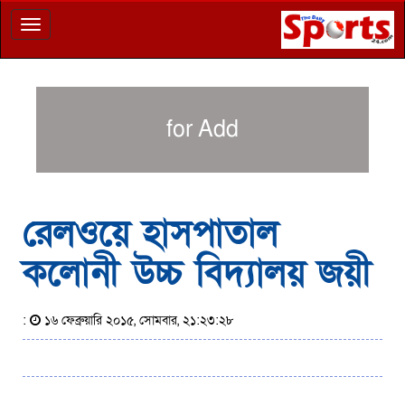
Toggle
navigation
for Add
রেলওয়ে হাসপাতাল
কলোনী উচ্চ বিদ্যালয় জয়ী
:
১৬ ফেব্রুয়ারি ২০১৫, সোমবার, ২১:২৩:২৮