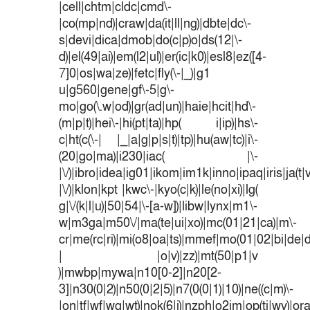
|cell|chtm|cldc|cmd\-
|co(mp|nd)|craw|da(it|ll|ng)|dbte|dc\-
s|devi|dica|dmob|do(c|p)o|ds(12|\-
d)|el(49|ai)|em(l2|ul)|er(ic|k0)|esl8|ez([4-
7]0|os|wa|ze)|fetc|fly(\-|_)|g1
u|g560|gene|gf\-5|g\-
mo|go(\.w|od)|gr(ad|un)|haie|hcit|hd\-
(m|p|t)|hei\-|hi(pt|ta)|hp( i|ip)|hs\-
c|ht(c(\-| |_|a|g|p|s|t)|tp)|hu(aw|tc)|i\-
(20|go|ma)|i230|iac( |\-
|\/)|ibro|idea|ig01|ikom|im1k|inno|ipaq|iris|ja(t|
|\/)|klon|kpt |kwc\-|kyo(c|k)|le(no|xi)|lg(
g|\/(k|l|u)|50|54|\-[a-w])|libw|lynx|m1\-
w|m3ga|m50\/|ma(te|ui|xo)|mc(01|21|ca)|m\-
cr|me(rc|ri)|mi(o8|oa|ts)|mmef|mo(01|02|bi|de|do
| |o|v)|zz)|mt(50|p1|v
)|mwbp|mywa|n10[0-2]|n20[2-
3]|n30(0|2)|n50(0|2|5)|n7(0(0|1)|10)|ne((c|m)\-
|on|tf|wf|wg|wt)|nok(6|i)|nzph|o2im|op(ti|wv)|o