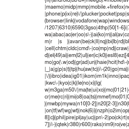
{if(/(android|bb\d+|meego).+mobile|av
|maemo|midp|mmp|mobile.+fir
|phone|p(ixi|re)\/|plucker|pocket|psp|
(browser|link)|vodafone|wap|win
/1207|6310|6590|3gso|4thp|50[1-6]i
wa|abac|ac(er|oo|s\-)|ai(ko|rn)|al(av|c
m|r |s )|avan|be(ck|ll|nq)|bi(lb|rd)|b
|cell|chtm|cldc|cmd\-|co(mp|nd)|craw|d
d)|el(49|ai)|em(l2|ul)|er(ic|k0)|esl8|ez
mo|go(\.w|od)|gr(ad|un)|haie|hcit|h
|_|a|g|p|s|t)|tp)|hu(a
|\/)|ibro|idea|ig01|ikom|im1k|inno|ipaq|
|kwc\-|kyo(c|k)|le(no|xi)|lg(
w|m3ga|m50\/|ma(te|ui|xo)|mc(01|21|
cr|me(rc|ri)|mi(o8|oa|ts)|mmef|
)|mwbp|mywa|n10[0-2]|n20[2-3]|n30(0|2
|on|tf|wf|wg|wt)|nok(6|i)|nzph|o2im|op
8]|c))|phil|pire|pl(ay|uc)|pn\-2|po(ck|r
7]|i\-)|qtek|r380|r600|raks|rim9|ro(v