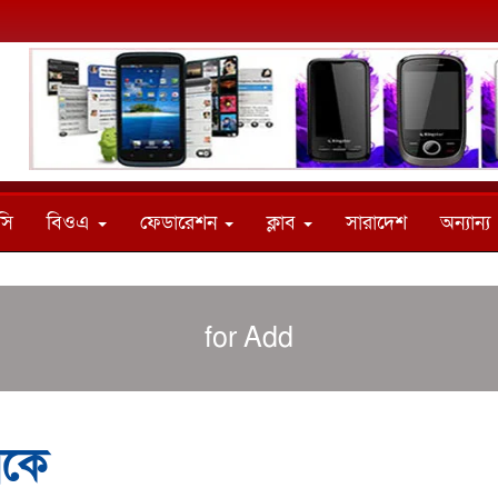
সি
বিওএ
ফেডারেশন
ক্লাব
সারাদেশ
অন্যান্য
for Add
নকে