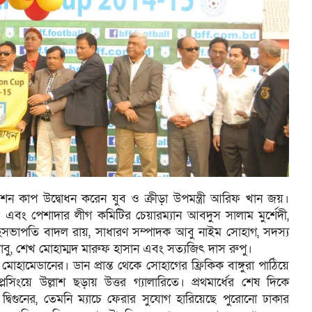
েশন কাপ উদ্বোধন করেন যুব ও ক্রীড়া উপমন্ত্রী আরিফ খান জয়।
এবং পেশাদার লীগ কমিটির চেয়ারম্যান আবদুস সালাম মুর্শেদী,
সহসভাপতি বাদল রায়, সাধারণ সম্পাদক আবু নাইম সোহাগ, সদস্য
ু, শেখ মোহাম্মদ মারুফ হাসান এবং সত্যজিৎ দাস রুপু।
োহামেডানের। ডান প্রান্ত থেকে সোহাগের ফ্রিকিক বাঙ্গুরা পাঠিয়ে
িংয়ে উল্লাশ ছড়ায় উত্তর গ্যালারিতে। প্রথমার্ধের শেষ দিকে
্বিগুনের, তেমনি ম্যাচে ফেরার সুযোগ হারিয়েছে পুরোনো ঢাকার