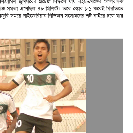
জামিন জুনিয়রের প্রচেষ্টা বিফলে যায় রহমতগঞ্জের গোলরক্ষক
গঞ্জ সমতা এনেছিল ৪৮ মিনিটে। তবে স্কোর ১-১ করেই বিরতিতে
 ইনজুরি সময়ে নাইজেরিয়ান গিডিঅন সলোমনের শট বাইরে চলে যায়