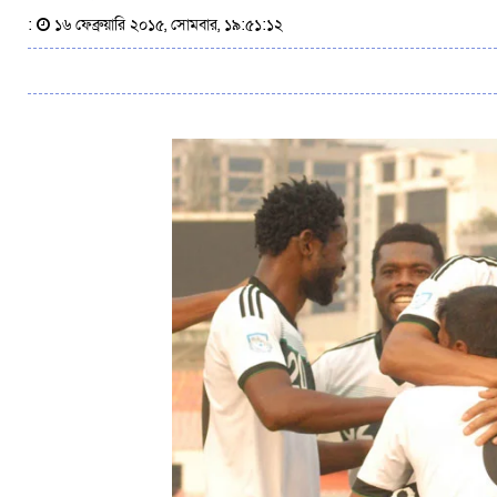
:
১৬ ফেব্রুয়ারি ২০১৫, সোমবার, ১৯:৫১:১২