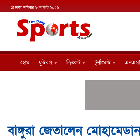
ঢাকা, শনিবার, ৮ আগস্ট ২০২৬
হোম
ফুটবল
ক্রিকেট
টুর্নামেন্ট
এনএস
বাঙ্গুরা জেতালেন মোহামেডা