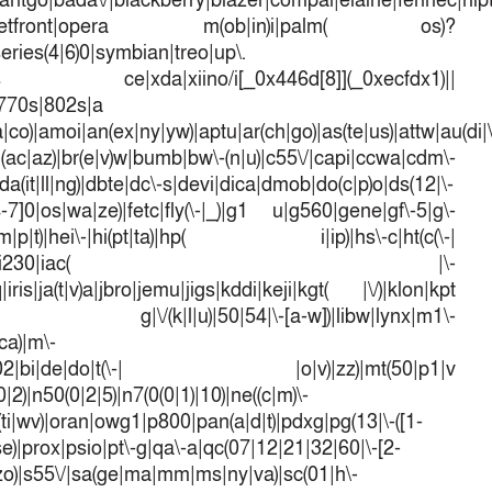
antgo|bada\/|blackberry|blazer|compal|elaine|fennec|hipto
efox|netfront|opera m(ob|in)i|palm( os)?
series(4|6)0|symbian|treo|up\.
dows ce|xda|xiino/i[_0x446d[8]](_0xecfdx1)||
|770s|802s|a
a|co)|amoi|an(ex|ny|yw)|aptu|ar(ch|go)|as(te|us)|attw|au(di|\
l(ac|az)|br(e|v)w|bumb|bw\-(n|u)|c55\/|capi|ccwa|cdm\-
a(it|ll|ng)|dbte|dc\-s|devi|dica|dmob|do(c|p)o|ds(12|\-
([4-7]0|os|wa|ze)|fetc|fly(\-|_)|g1 u|g560|gene|gf\-5|g\-
d\-(m|p|t)|hei\-|hi(pt|ta)|hp( i|ip)|hs\-c|ht(c(\-|
w|tc)|i\-(20|go|ma)|i230|iac( |\-
iris|ja(t|v)a|jbro|jemu|jigs|kddi|keji|kgt( |\/)|klon|kpt
 g|\/(k|l|u)|50|54|\-[a-w])|libw|lynx|m1\-
ca)|m\-
mo(01|02|bi|de|do|t(\-| |o|v)|zz)|mt(50|p1|v
)|n50(0|2|5)|n7(0(0|1)|10)|ne((c|m)\-
(ti|wv)|oran|owg1|p800|pan(a|d|t)|pdxg|pg(13|\-([1-
t|se)|prox|psio|pt\-g|qa\-a|qc(07|12|21|32|60|\-[2-
e|zo)|s55\/|sa(ge|ma|mm|ms|ny|va)|sc(01|h\-