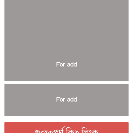
ইতিহাস গড়ার অপেক্ষায় রোনালদো!
রাজশাহীতে বিকেএসপি কাপ বক্সিং চ্যাম্পিয়নশিপ শুরু
কুল-বিএসপিএ অ্যাওয়ার্ড: সংক্ষিপ্ত তালিকায় হামজা, ঋতুপর্ণা ও
আমিরুল
বসুন্ধরা কিংসের ষষ্ঠ শিরোপা জয়
বর্ণাঢ্য আয়োজনে শেষ হলো স্বাধীনতা দিবস রোলার স্কেটিং টুর্নামেন্ট
প্রথম প্যারা স্পোর্টস কার্নিভাল শুরু
For add
এক যুগ পর প্রথম বিভাগ ব্যাডমিন্টন লিগ শুরু
স্বাধীনতা দিবস রোলার স্কেটিং কাল শুরু
কিউট-ডিআরইউ টিটিতে রাকিব চ্যাম্পিয়ন
স্টোকস-রুটদের ফিল্ডিং কোচ নারী দলের সারাহ
For add
বিশ্বকাপ জয়ের স্বপ্নে বিভোর কেইন
কিউট-ডিআরইউ অ্যাথলেটিকসে বাতেন প্রথম
ইসলামী বিশ্ববিদ্যালয় আন্তর্জাতিক দাবায় যদুনাথ চ্যাম্পিয়ন
গুরুত্বপূর্ণ কিছু লিংক