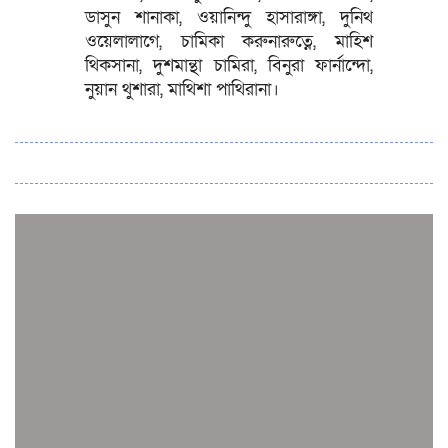
ডাসুন শানাকা, ওয়ানিন্দু হাসারাঙ্গা, দুনিথ
ওয়েলালাগে, চামিকা করুনারুত্নে, মাহিশ
থিকসানা, দুশমান্থা চামিরা, বিনুরা ফার্নান্দো,
নুয়ান থুশারা, মাথিশা পাথিরানা।
সব সংবাদ
স্পেন নাকি আর্জেন্টিনা?
জিম্বাবুয়ের বিপক্ষে টি-টোয়েন্টি সিরিজ জিতল বাংলাদেশ