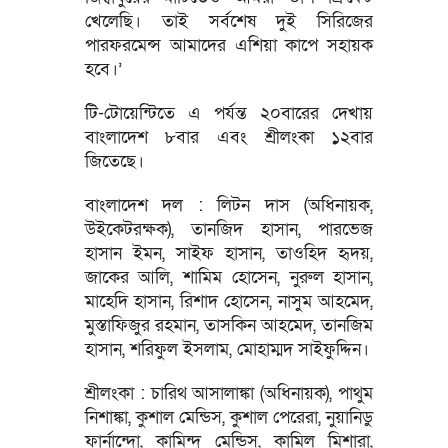
খেলেছি। তাই সর্বশেষ দুই সিরিজের
পারফরমেন্স আমাদের এশিয়া কাপে সহায়ক
হবে।’
টি-টোয়েন্টিতে এ পর্যন্ত ২০বারের দেখায়
বাংলাদেশ ৮বার এবং শ্রীলংকা ১২বার
জিতেছে।
বাংলাদেশ দল : লিটন দাস (অধিনায়ক,
উইকেটরক্ষক), তানজিদ হাসান, পারভেজ
হাসান ইমন, সাইফ হাসান, তাওহিদ হৃদয়,
জাকের আলি, শামিম হোসেন, নুরুল হাসান,
মাহেদি হাসান, রিশাদ হোসেন, নাসুম আহমেদ,
মুস্তাফিজুর রহমান, তাসকিন আহমেদ, তানজিম
হাসান, শরিফুল ইসলাম, মোহাম্মদ সাইফুদ্দিন।
শ্রীলংকা : চারিথ আসালাঙ্কা (অধিনায়ক), পাথুম
নিশাঙ্কা, কুশাল মেন্ডিস, কুশাল পেরেরা, নুয়ানিডু
ফার্নান্দো, কামিন্দু মেন্ডিস, কামিল মিশারা,