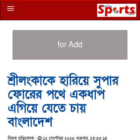
Toggle
navigation
for Add
শ্রীলংকাকে হারিয়ে সুপার
ফোরের পথে একধাপ
এগিয়ে যেতে চায়
বাংলাদেশ
নিজস্ব প্রতিবেদক :
১২ সেপ্টেম্বর ২০২৫, শুক্রবার, ২৩:৫৫:১৪