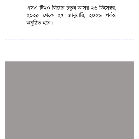
এসএ টি২০ লিগের চতুর্থ আসর ২৬ ডিসেম্বর,
২০২৫ থেকে ২৫ জানুয়ারি, ২০২৬ পর্যন্ত
অনুষ্ঠিত হবে।
সব সংবাদ
স্পেন নাকি আর্জেন্টিনা?
জিম্বাবুয়ের বিপক্ষে টি-টোয়েন্টি সিরিজ জিতল বাংলাদেশ