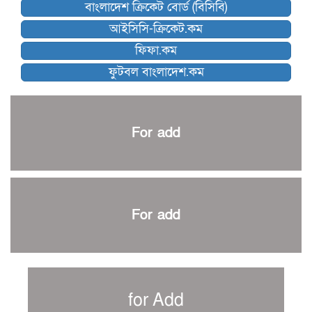
বাংলাদেশ ক্রিকেট বোর্ড (বিসিবি)
কিউট-ডিআরইউ দাবায় মোরসালিন চ্যাম্পিয়ন
আইসিসি-ক্রিকেট.কম
ব্রাদার্সকে হারিয়ে ফাইনালে মোহামেডান
ফিফা.কম
নেইমারকে নিয়েই বিশ্বকাপে ব্রাজিলের প্রাথমিক স্কোয়াড
ফুটবল বাংলাদেশ.কম
আর্জেন্টিনার ৫৫ সদস্যের প্রাথমিক দল ঘোষণা
পাকিস্তানের বিপক্ষে ঐতিহাসিক জয়ে ক্রীড়া প্রতিমন্ত্রীর অভিনন্দন
প্রথম টেস্টে পাকিস্তানকে ১০৪ রানে হারালো বাংলাদেশ
For add
শিরোপার আশা বাঁচিয়ে রাখলো ম্যানচেস্টার সিটি
৩৮৬ রানে অলআউট পাকিস্তান; ২৭ রানের লিড বাংলাদেশের
পুনরায় বিএসপিএ সভাপতি রেজওয়ান, সাধারণ সম্পাদক আনন্দ
শান্ত-মুমিনুলদের ব্যাটে প্রথম দিন বাংলাদেশের
For add
রোনালদোর আরেকটি বড় কীর্তি
প্রচার বিমুখ এক ক্রীড়া অন্তপ্রাণ সংগঠক
নতুন সভাপতি পাচ্ছে ক্রিকেটের আইন প্রণয়নকারী সংস্থা এমসিসি
সাফের হ্যাটট্রিক মিশনে থাইল্যান্ডের পথে আফঈদারা
for Add