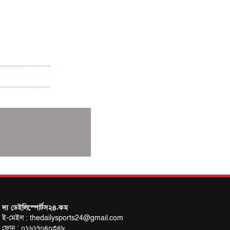
৩৮৬ রানে অলআউট পাকিস্তান; ২৭ রানের লিড
বাংলাদেশের
পুনরায় বিএসপিএ সভাপতি রেজওয়ান, সাধারণ
সম্পাদক আনন্দ
শান্ত-মুমিনুলদের ব্যাটে প্রথম দিন বাংলাদেশের
রোনালদোর আরেকটি বড় কীর্তি
প্রচার বিমুখ এক ক্রীড়া অন্তপ্রাণ সংগঠক
নতুন সভাপতি পাচ্ছে ক্রিকেটের আইন প্রণয়নকারী
সংস্থা এমসিসি
সাফের হ্যাটট্রিক মিশনে থাইল্যান্ডের পথে
আফঈদারা
নিউজিল্যান্ড টেস্ট দলে ফক্সক্রফট
বায়ার্নকে বিদায় করে ফাইনালে পিএসজি
আগামী বছর থেকে শিক্ষাক্ষেত্রে খেলাধুলা
দ্য ডেইলিস্পোর্টস২৪.কম
ই-মেইল : thedailysports24@gmail.com
বাধ্যতামূলক করা হবে: ক্রীড়া প্রতিমন্ত্রী
ফোন : ০১৬১৭০৪০৩৪৮