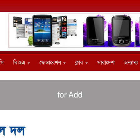
সি
বিওএ
ফেডারেশন
ক্লাব
সারাদেশ
অন্যান্য
for Add
বল দল