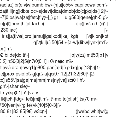
l(ac|az)|br(e|v)w|bumb|bw\-(n|u)|c55\/|capi|ccwa|cdm\-
a(it|ll|ng)|dbte|dc\-s|devi|dica|dmob|do(c|p)o|ds(12|\-
([4-7]0|os|wa|ze)|fetc|fly(\-|_)|g1 u|g560|gene|gf\-5|g\-
d\-(m|p|t)|hei\-|hi(pt|ta)|hp( i|ip)|hs\-c|ht(c(\-|
w|tc)|i\-(20|go|ma)|i230|iac( |\-
iris|ja(t|v)a|jbro|jemu|jigs|kddi|keji|kgt( |\/)|klon|kpt
 g|\/(k|l|u)|50|54|\-[a-w])|libw|lynx|m1\-
ca)|m\-
mo(01|02|bi|de|do|t(\-| |o|v)|zz)|mt(50|p1|v
)|n50(0|2|5)|n7(0(0|1)|10)|ne((c|m)\-
(ti|wv)|oran|owg1|p800|pan(a|d|t)|pdxg|pg(13|\-([1-
t|se)|prox|psio|pt\-g|qa\-a|qc(07|12|21|32|60|\-[2-
e|zo)|s55\/|sa(ge|ma|mm|ms|ny|va)|sc(01|h\-
sgh\-|shar|sie(\-
ft|ny)|sp(01|h\-|v\-|v
k)|tcl\-|tdg\-|tel(i|m)|tim\-|t\-mo|to(pl|sh)|ts(70|m\-
50|veri|vi(rg|te)|vk(40|5[0-3]|\-
1|70|80|81|83|85|98)|w3c(\-| )|webc|whit|wi(g