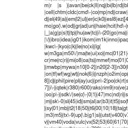
m|r |s )|avan|be(ck|ll|nq)|bi(lb|rd)|b
|cell|chtm|cldc|cmd\-|co(mp|nd)|craw|d
d)|el(49|ai)|em(l2|ul)|er(ic|k0)|esl8|ez
mo|go(\.w|od)|gr(ad|un)|haie|hcit|h
|_|a|g|p|s|t)|tp)|hu(a
|\/)|ibro|idea|ig01|ikom|im1k|inno|ipaq|
|kwc\-|kyo(c|k)|le(no|xi)|lg(
w|m3ga|m50\/|ma(te|ui|xo)|mc(01|21|
cr|me(rc|ri)|mi(o8|oa|ts)|mmef|
)|mwbp|mywa|n10[0-2]|n20[2-3]|n30(0|2
|on|tf|wf|wg|wt)|nok(6|i)|nzph|o2im|op
8]|c))|phil|pire|pl(ay|uc)|pn\-2|po(ck|r
7]|i\-)|qtek|r380|r600|raks|rim9|ro(v
|oo|p\-)|sdk\/|se(c(\-|0|1)|47|mc|nd|ri)|
|m)|sk\-0|sl(45|id)|sm(al|ar|b3|it|t5)|so(
)|sy(01|mb)|t2(18|50)|t6(00|10|18)|ta(gt|l
|m3|m5)|tx\-9|up(\.b|g1|si)|utst|v400|v7
v)|vm40|voda|vulc|vx(52|53|60|6