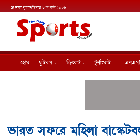
ঢাকা, বৃহস্পতিবার, ৬ আগস্ট ২০২৬
হোম
ফুটবল
ক্রিকেট
টুর্নামেন্ট
এনএস
ভারত সফরে মহিলা বাস্কেট