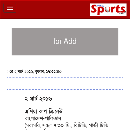
Toggle
navigation
for Add
:
২ মার্চ ২০১৬, বুধবার, ১৭:৩১:৪০
২ মার্চ ২০১৬
এশিয়া কাপ ক্রিকেট
বাংলাদেশ-পাকিস্তান
(সরাসরি, সন্ধ্যা ৭.৩০ মি., বিটিভি, গাজী টিভি