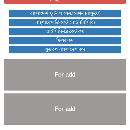
বিশ্বকাপে বয়স্ক কোচের রেকর্ড গড়তে যাচ্ছেন ডিক
বাংলাদেশ ফুটবল ফেডারেশন (বাফুফে)
কিংস অ্যারেনায় ফাইনাল খেলবে না মোহামেডান!
বাংলাদেশ ক্রিকেট বোর্ড (বিসিবি)
কিউট-ডিআরইউ দাবায় মোরসালিন চ্যাম্পিয়ন
আইসিসি-ক্রিকেট.কম
ব্রাদার্সকে হারিয়ে ফাইনালে মোহামেডান
ফিফা.কম
নেইমারকে নিয়েই বিশ্বকাপে ব্রাজিলের প্রাথমিক স্কোয়াড
ফুটবল বাংলাদেশ.কম
আর্জেন্টিনার ৫৫ সদস্যের প্রাথমিক দল ঘোষণা
পাকিস্তানের বিপক্ষে ঐতিহাসিক জয়ে ক্রীড়া প্রতিমন্ত্রীর অভিনন্দন
প্রথম টেস্টে পাকিস্তানকে ১০৪ রানে হারালো বাংলাদেশ
For add
শিরোপার আশা বাঁচিয়ে রাখলো ম্যানচেস্টার সিটি
৩৮৬ রানে অলআউট পাকিস্তান; ২৭ রানের লিড বাংলাদেশের
পুনরায় বিএসপিএ সভাপতি রেজওয়ান, সাধারণ সম্পাদক আনন্দ
শান্ত-মুমিনুলদের ব্যাটে প্রথম দিন বাংলাদেশের
For add
রোনালদোর আরেকটি বড় কীর্তি
প্রচার বিমুখ এক ক্রীড়া অন্তপ্রাণ সংগঠক