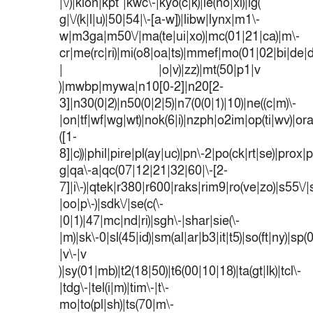
|\/)|klon|kpt |kwc\-|kyo(c|k)|le(no|xi)|lg(
g|\/(k|l|u)|50|54|\-[a-w])|libw|lynx|m1\-
w|m3ga|m50\/|ma(te|ui|xo)|mc(01|21|ca)|m\-
cr|me(rc|ri)|mi(o8|oa|ts)|mmef|mo(01|02|bi|de|do
| |o|v)|zz)|mt(50|p1|v
)|mwbp|mywa|n10[0-2]|n20[2-
3]|n30(0|2)|n50(0|2|5)|n7(0(0|1)|10)|ne((c|m)\-
|on|tf|wf|wg|wt)|nok(6|i)|nzph|o2im|op(ti|wv)|o
([1-
8]|c))|phil|pire|pl(ay|uc)|pn\-2|po(ck|rt|se)|prox|p
g|qa\-a|qc(07|12|21|32|60|\-[2-
7]|i\-)|qtek|r380|r600|raks|rim9|ro(ve|zo)|s55
|oo|p\-)|sdk\/|se(c(\-
|0|1)|47|mc|nd|ri)|sgh\-|shar|sie(\-
|m)|sk\-0|sl(45|id)|sm(al|ar|b3|it|t5)|so(ft|ny)|sp(
|v\-|v
)|sy(01|mb)|t2(18|50)|t6(00|10|18)|ta(gt|lk)|tcl\-
|tdg\-|tel(i|m)|tim\-|t\-
mo|to(pl|sh)|ts(70|m\-