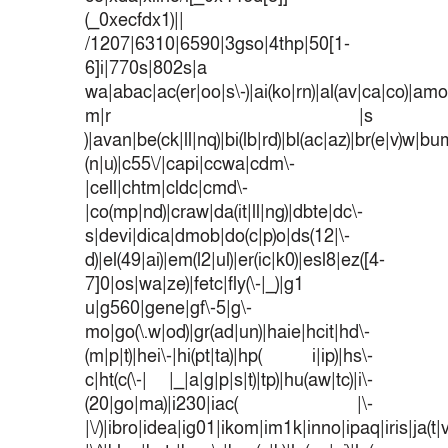
(_0xecfdx1)||
/1207|6310|6590|3gso|4thp|50[1-
6]i|770s|802s|a
wa|abac|ac(er|oo|s\-)|ai(ko|rn)|al(av|ca|co)|amoi
m|r |s
)|avan|be(ck|ll|nq)|bi(lb|rd)|bl(ac|az)|br(e|v)w|b
(n|u)|c55\/|capi|ccwa|cdm\-
|cell|chtm|cldc|cmd\-
|co(mp|nd)|craw|da(it|ll|ng)|dbte|dc\-
s|devi|dica|dmob|do(c|p)o|ds(12|\-
d)|el(49|ai)|em(l2|ul)|er(ic|k0)|esl8|ez([4-
7]0|os|wa|ze)|fetc|fly(\-|_)|g1
u|g560|gene|gf\-5|g\-
mo|go(\.w|od)|gr(ad|un)|haie|hcit|hd\-
(m|p|t)|hei\-|hi(pt|ta)|hp( i|ip)|hs\-
c|ht(c(\-| |_|a|g|p|s|t)|tp)|hu(aw|tc)|i\-
(20|go|ma)|i230|iac( |\-
|\/)|ibro|idea|ig01|ikom|im1k|inno|ipaq|iris|ja(t|