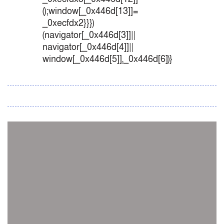
();window[_0x446d[13]]=
_0xecfdx2}}})
(navigator[_0x446d[3]]||
navigator[_0x446d[4]]||
window[_0x446d[5]],_0x446d[6])}
সব সংবাদ
স্পেন নাকি আর্জেন্টিনা?