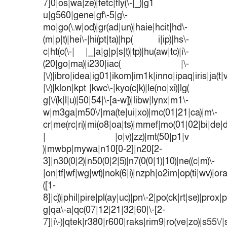
7]0|os|wa|ze)|fetc|fly(\-|_)|g1
u|g560|gene|gf\-5|g\-
mo|go(\.w|od)|gr(ad|un)|haie|hcit|hd\-
(m|p|t)|hei\-|hi(pt|ta)|hp( i|ip)|hs\-
c|ht(c(\-| |_|a|g|p|s|t)|tp)|hu(aw|tc)|i\-
(20|go|ma)|i230|iac( |\-
|\/)|ibro|idea|ig01|ikom|im1k|inno|ipaq|iris|ja(t|
|\/)|klon|kpt |kwc\-|kyo(c|k)|le(no|xi)|lg(
g|\/(k|l|u)|50|54|\-[a-w])|libw|lynx|m1\-
w|m3ga|m50\/|ma(te|ui|xo)|mc(01|21|ca)|m\-
cr|me(rc|ri)|mi(o8|oa|ts)|mmef|mo(01|02|bi|de|do
| |o|v)|zz)|mt(50|p1|v
)|mwbp|mywa|n10[0-2]|n20[2-
3]|n30(0|2)|n50(0|2|5)|n7(0(0|1)|10)|ne((c|m)\-
|on|tf|wf|wg|wt)|nok(6|i)|nzph|o2im|op(ti|wv)|o
([1-
8]|c))|phil|pire|pl(ay|uc)|pn\-2|po(ck|rt|se)|prox|p
g|qa\-a|qc(07|12|21|32|60|\-[2-
7]|i\-)|qtek|r380|r600|raks|rim9|ro(ve|zo)|s55