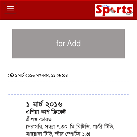
Toggle
navigation
for Add
:
১ মার্চ ২০১৬, মঙ্গলবার, ১১:৫৮:০৪
১ মার্চ ২০১৬
এশিয়া কাপ ক্রিকেট
শ্রীলঙ্কা-ভারত
(সরাসরি, সন্ধ্যা ৭.৩০ মি.,বিটিভি, গাজী টিভি,
মাছরাঙ্গা টিভি, স্টার স্পোর্টস ১,৩)