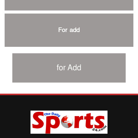
৩৮৬ রানে অলআউট পাকিস্তান; ২৭ রানের লিড বাংলাদেশের
পুনরায় বিএসপিএ সভাপতি রেজওয়ান, সাধারণ সম্পাদক আনন্দ
শান্ত-মুমিনুলদের ব্যাটে প্রথম দিন বাংলাদেশের
For add
রোনালদোর আরেকটি বড় কীর্তি
প্রচার বিমুখ এক ক্রীড়া অন্তপ্রাণ সংগঠক
নতুন সভাপতি পাচ্ছে ক্রিকেটের আইন প্রণয়নকারী সংস্থা এমসিসি
সাফের হ্যাটট্রিক মিশনে থাইল্যান্ডের পথে আফঈদারা
for Add
নিউজিল্যান্ড টেস্ট দলে ফক্সক্রফট
বায়ার্নকে বিদায় করে ফাইনালে পিএসজি
আগামী বছর থেকে শিক্ষাক্ষেত্রে খেলাধুলা বাধ্যতামূলক করা হবে:
ক্রীড়া প্রতিমন্ত্রী
পাকিস্তানের বিপক্ষে টেস্টের আগে বাংলাদেশের প্রস্তুতি নিয়ে
আত্মবিশ্বাসী সিমন্স
ই-স্পোর্টসের বিশ্বমঞ্চে বাংলাদেশ