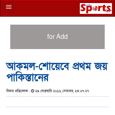
Toggle
navigation
for Add
আকমল-শোয়েবে প্রথম জয়
পাকিস্তানের
নিজস্ব প্রতিবেদক :
২৯ ফেব্রুয়ারি ২০১৬, সোমবার, ২৩:০৭:২৭