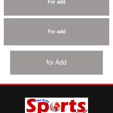
For add
শিরোপার আশা বাঁচিয়ে রাখলো ম্যানচেস্টার সিটি
৩৮৬ রানে অলআউট পাকিস্তান; ২৭ রানের লিড বাংলাদেশের
পুনরায় বিএসপিএ সভাপতি রেজওয়ান, সাধারণ সম্পাদক আনন্দ
শান্ত-মুমিনুলদের ব্যাটে প্রথম দিন বাংলাদেশের
For add
রোনালদোর আরেকটি বড় কীর্তি
প্রচার বিমুখ এক ক্রীড়া অন্তপ্রাণ সংগঠক
নতুন সভাপতি পাচ্ছে ক্রিকেটের আইন প্রণয়নকারী সংস্থা এমসিসি
সাফের হ্যাটট্রিক মিশনে থাইল্যান্ডের পথে আফঈদারা
for Add
নিউজিল্যান্ড টেস্ট দলে ফক্সক্রফট
বায়ার্নকে বিদায় করে ফাইনালে পিএসজি
আগামী বছর থেকে শিক্ষাক্ষেত্রে খেলাধুলা বাধ্যতামূলক করা হবে:
ক্রীড়া প্রতিমন্ত্রী
পাকিস্তানের বিপক্ষে টেস্টের আগে বাংলাদেশের প্রস্তুতি নিয়ে
আত্মবিশ্বাসী সিমন্স