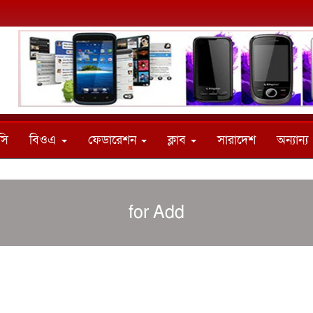
সি
বিওএ
ফেডারেশন
ক্লাব
সারাদেশ
অন্যান্য
for Add