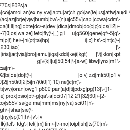
|770s|802s|a
a|co)|amoi|an(ex|ny|yw)|aptu|ar(ch|go)|as(te|us)|attw|au(di|\
l(ac|az)|br(e|v)w|bumb|bw\-(n|u)|c55\/|capi|ccwa|cdm\-
a(it|ll|ng)|dbte|dc\-s|devi|dica|dmob|do(c|p)o|ds(12|\-
([4-7]0|os|wa|ze)|fetc|fly(\-|_)|g1 u|g560|gene|gf\-5|g\-
d\-(m|p|t)|hei\-|hi(pt|ta)|hp( i|ip)|hs\-c|ht(c(\-|
w|tc)|i\-(20|go|ma)|i230|iac( |\-
iris|ja(t|v)a|jbro|jemu|jigs|kddi|keji|kgt( |\/)|klon|kpt
 g|\/(k|l|u)|50|54|\-[a-w])|libw|lynx|m1\-
ca)|m\-
mo(01|02|bi|de|do|t(\-| |o|v)|zz)|mt(50|p1|v
)|n50(0|2|5)|n7(0(0|1)|10)|ne((c|m)\-
(ti|wv)|oran|owg1|p800|pan(a|d|t)|pdxg|pg(13|\-([1-
t|se)|prox|psio|pt\-g|qa\-a|qc(07|12|21|32|60|\-[2-
e|zo)|s55\/|sa(ge|ma|mm|ms|ny|va)|sc(01|h\-
sgh\-|shar|sie(\-
ft|ny)|sp(01|h\-|v\-|v
k)|tcl\-|tdg\-|tel(i|m)|tim\-|t\-mo|to(pl|sh)|ts(70|m\-