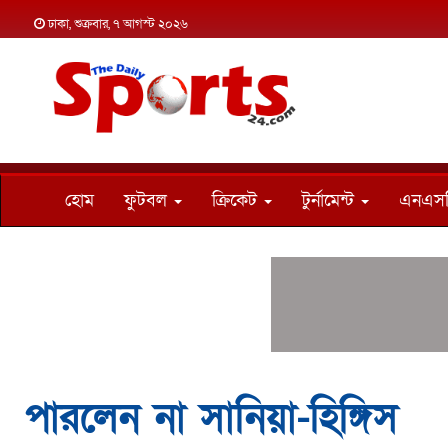
ঢাকা, শুক্রবার, ৭ আগস্ট ২০২৬
হোম
ফুটবল
ক্রিকেট
টুর্নামেন্ট
এনএস
পারলেন না সানিয়া-হিঙ্গিস