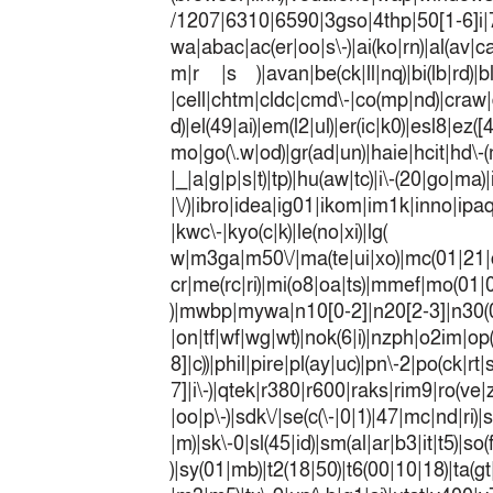
/1207|6310|6590|3gso|4thp|50[1-6]i
wa|abac|ac(er|oo|s\-)|ai(ko|rn)|al(av|c
m|r |s )|avan|be(ck|ll|nq)|bi(lb|rd)|b
|cell|chtm|cldc|cmd\-|co(mp|nd)|craw|d
d)|el(49|ai)|em(l2|ul)|er(ic|k0)|esl8|ez
mo|go(\.w|od)|gr(ad|un)|haie|hcit|h
|_|a|g|p|s|t)|tp)|hu(a
|\/)|ibro|idea|ig01|ikom|im1k|inno|ipaq|
|kwc\-|kyo(c|k)|le(no|xi)|lg(
w|m3ga|m50\/|ma(te|ui|xo)|mc(01|21|
cr|me(rc|ri)|mi(o8|oa|ts)|mmef|
)|mwbp|mywa|n10[0-2]|n20[2-3]|n30(0|2
|on|tf|wf|wg|wt)|nok(6|i)|nzph|o2im|op
8]|c))|phil|pire|pl(ay|uc)|pn\-2|po(ck|r
7]|i\-)|qtek|r380|r600|raks|rim9|ro(v
|oo|p\-)|sdk\/|se(c(\-|0|1)|47|mc|nd|ri)|
|m)|sk\-0|sl(45|id)|sm(al|ar|b3|it|t5)|so(
)|sy(01|mb)|t2(18|50)|t6(00|10|18)|ta(gt|l