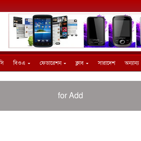
সি
বিওএ
ফেডারেশন
ক্লাব
সারাদেশ
অন্যান্য
for Add