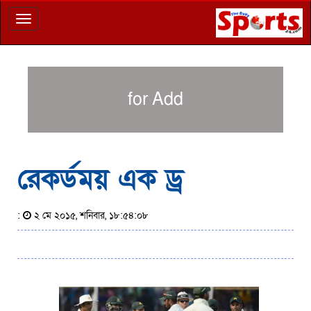
Toggle
navigation
for Add
রেকর্ডময় এক ড্র
:
২ মে ২০১৫, শনিবার, ১৮:৫৪:০৮