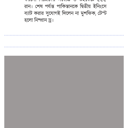
রান। শেষ পর্যন্ত পাকিস্তানকে দ্বিতীয় ইনিংসে
ব্যাট করার সুযোগই দিলেন না মুশফিক, টেস্ট
হলো নিষ্প্রান ড্র।
সব সংবাদ
স্পেন নাকি আর্জেন্টিনা?
জিম্বাবুয়ের বিপক্ষে টি-টোয়েন্টি সিরিজ জিতল বাংলাদেশ