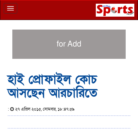
Toggle
navigation
for Add
হাই প্রোফাইল কোচ
আসছেন আরচারিতে
:
২৭ এপ্রিল ২০১৫, সোমবার, ১৮:৪৭:৫৯