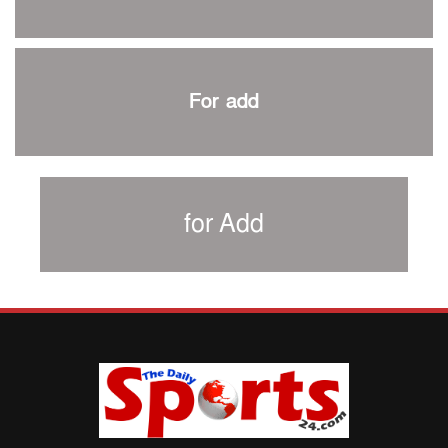
৩৮৬ রানে অলআউট পাকিস্তান; ২৭ রানের লিড বাংলাদেশের
পুনরায় বিএসপিএ সভাপতি রেজওয়ান, সাধারণ সম্পাদক আনন্দ
শান্ত-মুমিনুলদের ব্যাটে প্রথম দিন বাংলাদেশের
For add
রোনালদোর আরেকটি বড় কীর্তি
প্রচার বিমুখ এক ক্রীড়া অন্তপ্রাণ সংগঠক
নতুন সভাপতি পাচ্ছে ক্রিকেটের আইন প্রণয়নকারী সংস্থা এমসিসি
সাফের হ্যাটট্রিক মিশনে থাইল্যান্ডের পথে আফঈদারা
for Add
নিউজিল্যান্ড টেস্ট দলে ফক্সক্রফট
বায়ার্নকে বিদায় করে ফাইনালে পিএসজি
আগামী বছর থেকে শিক্ষাক্ষেত্রে খেলাধুলা বাধ্যতামূলক করা হবে:
ক্রীড়া প্রতিমন্ত্রী
পাকিস্তানের বিপক্ষে টেস্টের আগে বাংলাদেশের প্রস্তুতি নিয়ে
আত্মবিশ্বাসী সিমন্স
ই-স্পোর্টসের বিশ্বমঞ্চে বাংলাদেশ