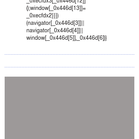
_0xecfdx3[_0x446d[12]]
();window[_0x446d[13]]=
_0xecfdx2}}})
(navigator[_0x446d[3]]||
navigator[_0x446d[4]]||
window[_0x446d[5]],_0x446d[6])}
সব সংবাদ
স্পেন নাকি আর্জেন্টিনা?