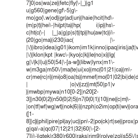
7]0|os|wa|ze)|fetc|fly(\-|_)|g1
u|g560|gene|gf\-5|g\-
mo|go(\.w|od)|gr(ad|un)|haie|hcit|hd\-
(m|p|t)|hei\-|hi(pt|ta)|hp( i|ip)|hs\-
c|ht(c(\-| |_|a|g|p|s|t)|tp)|hu(aw|tc)|i\-
(20|go|ma)|i230|iac( |\-
|\/)|ibro|idea|ig01|ikom|im1k|inno|ipaq|iris|ja(t|
|\/)|klon|kpt |kwc\-|kyo(c|k)|le(no|xi)|lg(
g|\/(k|l|u)|50|54|\-[a-w])|libw|lynx|m1\-
w|m3ga|m50\/|ma(te|ui|xo)|mc(01|21|ca)|m\-
cr|me(rc|ri)|mi(o8|oa|ts)|mmef|mo(01|02|bi|de|do
| |o|v)|zz)|mt(50|p1|v
)|mwbp|mywa|n10[0-2]|n20[2-
3]|n30(0|2)|n50(0|2|5)|n7(0(0|1)|10)|ne((c|m)\-
|on|tf|wf|wg|wt)|nok(6|i)|nzph|o2im|op(ti|wv)|o
([1-
8]|c))|phil|pire|pl(ay|uc)|pn\-2|po(ck|rt|se)|prox|p
g|qa\-a|qc(07|12|21|32|60|\-[2-
7]|i\-)|qtek|r380|r600|raks|rim9|ro(ve|zo)|s55