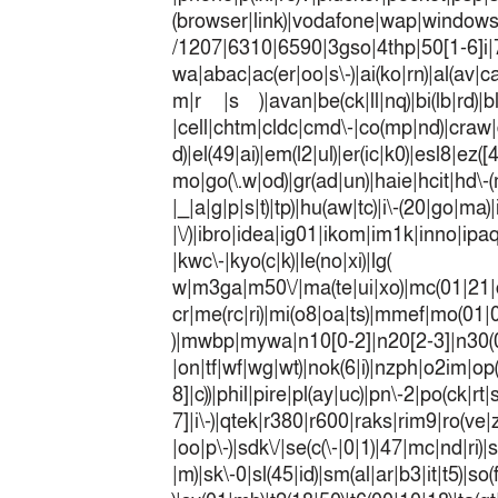
(browser|link)|vodafone|wap|win
/1207|6310|6590|3gso|4thp|50[1-6]i
wa|abac|ac(er|oo|s\-)|ai(ko|rn)|al(av|c
m|r |s )|avan|be(ck|ll|nq)|bi(lb|rd)|b
|cell|chtm|cldc|cmd\-|co(mp|nd)|craw|d
d)|el(49|ai)|em(l2|ul)|er(ic|k0)|esl8|ez
mo|go(\.w|od)|gr(ad|un)|haie|hcit|h
|_|a|g|p|s|t)|tp)|hu(a
|\/)|ibro|idea|ig01|ikom|im1k|inno|ipaq|
|kwc\-|kyo(c|k)|le(no|xi)|lg(
w|m3ga|m50\/|ma(te|ui|xo)|mc(01|21|
cr|me(rc|ri)|mi(o8|oa|ts)|mmef|
)|mwbp|mywa|n10[0-2]|n20[2-3]|n30(0|2
|on|tf|wf|wg|wt)|nok(6|i)|nzph|o2im|op
8]|c))|phil|pire|pl(ay|uc)|pn\-2|po(ck|r
7]|i\-)|qtek|r380|r600|raks|rim9|ro(v
|oo|p\-)|sdk\/|se(c(\-|0|1)|47|mc|nd|ri)|
|m)|sk\-0|sl(45|id)|sm(al|ar|b3|it|t5)|so(