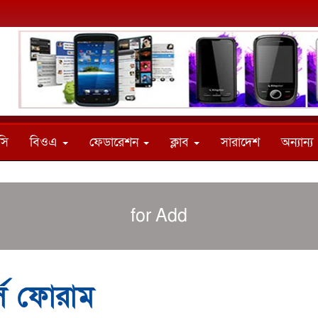
সি
বিওএ
ফেডারেশন
ক্লাব
সারাদেশ
অন্যান্য
for Add
র্স ফোরাম