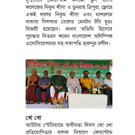
যুগ্মভাবে কোয়ান্টাম কসমো স্কুল এ্যান্ড
কলেজের নিঝুম খীসা ও তুনরায় ত্রিপুরা, ফ্লোরে
একই দলের নিঝুম খীসা এবং মাশরুমে
নাভানা সিলভার ডেলের মেনটন টনি মুরং
বিজয়ী হয়েছেন। প্রধান অতিথি হিসেবে
পুরস্কার বিতরণ করেন বাংলাদেশ অলিম্পিক
এসোসিয়েশনের সহ-সভাপতি হারুনুর রশীদ।
খো খো
আউটার স্টেডিয়ামে স্বাধীনতা দিবস খো খো
প্রতিযোগিতার বালক বিভাগে কোয়ান্টাম