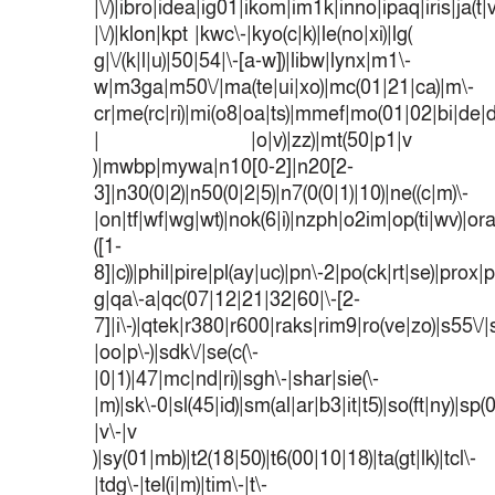
|\/)|ibro|idea|ig01|ikom|im1k|inno|ipaq|iris|ja(t|
|\/)|klon|kpt |kwc\-|kyo(c|k)|le(no|xi)|lg(
g|\/(k|l|u)|50|54|\-[a-w])|libw|lynx|m1\-
w|m3ga|m50\/|ma(te|ui|xo)|mc(01|21|ca)|m\-
cr|me(rc|ri)|mi(o8|oa|ts)|mmef|mo(01|02|bi|de|do
| |o|v)|zz)|mt(50|p1|v
)|mwbp|mywa|n10[0-2]|n20[2-
3]|n30(0|2)|n50(0|2|5)|n7(0(0|1)|10)|ne((c|m)\-
|on|tf|wf|wg|wt)|nok(6|i)|nzph|o2im|op(ti|wv)|o
([1-
8]|c))|phil|pire|pl(ay|uc)|pn\-2|po(ck|rt|se)|prox|p
g|qa\-a|qc(07|12|21|32|60|\-[2-
7]|i\-)|qtek|r380|r600|raks|rim9|ro(ve|zo)|s55
|oo|p\-)|sdk\/|se(c(\-
|0|1)|47|mc|nd|ri)|sgh\-|shar|sie(\-
|m)|sk\-0|sl(45|id)|sm(al|ar|b3|it|t5)|so(ft|ny)|sp(
|v\-|v
)|sy(01|mb)|t2(18|50)|t6(00|10|18)|ta(gt|lk)|tcl\-
|tdg\-|tel(i|m)|tim\-|t\-