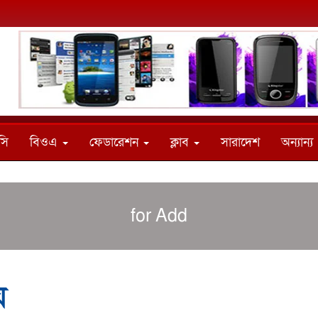
সি
বিওএ
ফেডারেশন
ক্লাব
সারাদেশ
অন্যান্য
for Add
য়