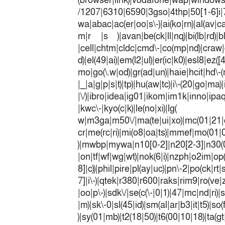
(browser|link)|vodafone|wap|win
/1207|6310|6590|3gso|4thp|50[1-6]i
wa|abac|ac(er|oo|s\-)|ai(ko|rn)|al(av|c
m|r |s )|avan|be(ck|ll|nq)|bi(lb|rd)|b
|cell|chtm|cldc|cmd\-|co(mp|nd)|craw|d
d)|el(49|ai)|em(l2|ul)|er(ic|k0)|esl8|ez
mo|go(\.w|od)|gr(ad|un)|haie|hcit|h
|_|a|g|p|s|t)|tp)|hu(a
|\/)|ibro|idea|ig01|ikom|im1k|inno|ipaq|
|kwc\-|kyo(c|k)|le(no|xi)|lg(
w|m3ga|m50\/|ma(te|ui|xo)|mc(01|21|
cr|me(rc|ri)|mi(o8|oa|ts)|mmef|
)|mwbp|mywa|n10[0-2]|n20[2-3]|n30(0|2
|on|tf|wf|wg|wt)|nok(6|i)|nzph|o2im|op
8]|c))|phil|pire|pl(ay|uc)|pn\-2|po(ck|r
7]|i\-)|qtek|r380|r600|raks|rim9|ro(v
|oo|p\-)|sdk\/|se(c(\-|0|1)|47|mc|nd|ri)|
|m)|sk\-0|sl(45|id)|sm(al|ar|b3|it|t5)|so(
)|sy(01|mb)|t2(18|50)|t6(00|10|18)|ta(gt|l