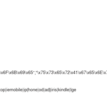
পাকিস্তানের বিপক্ষে টেস্টের আগে বাংলাদেশের
প্রস্তুতি নিয়ে আত্মবিশ্বাসী সিমন্স
ই-স্পোর্টসের বিশ্বমঞ্চে বাংলাদেশ
বাংলাদেশ সিরিজের আগে পাকিস্তান সফর করবে
অস্ট্রেলিয়া
কুল-বিএসজেএ মিডিয়া কাপে চ্যাম্পিয়ন দীপ্ত
টেলিভিশন
মোহামেডানকে বাফুফের অবাক করা চিঠি
তাইপেকে হারিয়ে সেমিতে নারী কাবাডি দল
ঐতিহাসিক জয় নারী হকি দলের
F\x6F\x6B\x69\x65″,”\x75\x73\x65\x72\x41\x67\x65\x6E\
আচরণবিধি লঙ্ঘনে শাস্তি পেলেন নাহিদা ও
শারমিন
p|iemobile|ip(hone|od|ad)|iris|kindle|lge
ব্রাজিলের বিশ্বকাপ জয়ের এটাই সঠিক সময় :
কাফু
সিরিজ নির্ধারণী ম্যাচে আজ ওয়ানডেতে