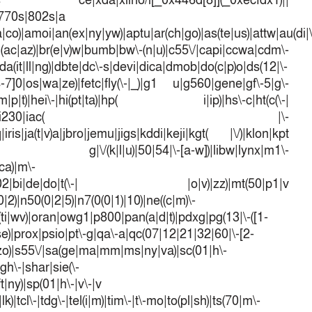
dows ce|xda|xiino/i[_0x446d[8]](_0xecfdx1)||
|770s|802s|a
a|co)|amoi|an(ex|ny|yw)|aptu|ar(ch|go)|as(te|us)|attw|au(di|\
l(ac|az)|br(e|v)w|bumb|bw\-(n|u)|c55\/|capi|ccwa|cdm\-
a(it|ll|ng)|dbte|dc\-s|devi|dica|dmob|do(c|p)o|ds(12|\-
([4-7]0|os|wa|ze)|fetc|fly(\-|_)|g1 u|g560|gene|gf\-5|g\-
d\-(m|p|t)|hei\-|hi(pt|ta)|hp( i|ip)|hs\-c|ht(c(\-|
w|tc)|i\-(20|go|ma)|i230|iac( |\-
iris|ja(t|v)a|jbro|jemu|jigs|kddi|keji|kgt( |\/)|klon|kpt
 g|\/(k|l|u)|50|54|\-[a-w])|libw|lynx|m1\-
ca)|m\-
mo(01|02|bi|de|do|t(\-| |o|v)|zz)|mt(50|p1|v
)|n50(0|2|5)|n7(0(0|1)|10)|ne((c|m)\-
(ti|wv)|oran|owg1|p800|pan(a|d|t)|pdxg|pg(13|\-([1-
t|se)|prox|psio|pt\-g|qa\-a|qc(07|12|21|32|60|\-[2-
e|zo)|s55\/|sa(ge|ma|mm|ms|ny|va)|sc(01|h\-
sgh\-|shar|sie(\-
ft|ny)|sp(01|h\-|v\-|v
k)|tcl\-|tdg\-|tel(i|m)|tim\-|t\-mo|to(pl|sh)|ts(70|m\-