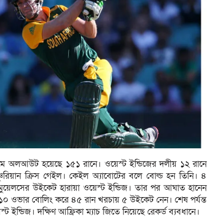
নেমে অলআউট হয়েছে ১৫১ রানে। ওয়েস্ট ইন্ডিজের দলীয় ১২ রানে
্চুরিয়ান ক্রিস গেইল। কেইল অ্যাবোটের বলে বোল্ড হন তিনি। ৪
যামুয়েলসের উইকেট হারায়া ওয়েস্ট ইন্ডিজ। তার পর আঘাত হানেন
ি ১০ ওভার বোলিং করে ৪৫ রান খরচায় ৫ উইকেট নেন। শেষ পর্যন্ত
ন্ডিজ। দক্ষিণ আফ্রিকা ম্যাচ জিতে নিয়েছে রেকর্ড ব্যবধানে।