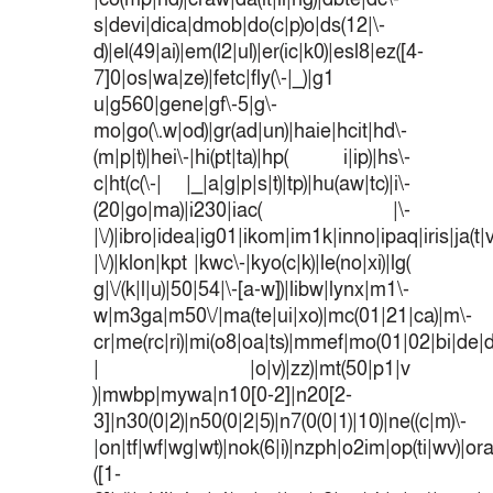
s|devi|dica|dmob|do(c|p)o|ds(12|\-
d)|el(49|ai)|em(l2|ul)|er(ic|k0)|esl8|ez([4-
7]0|os|wa|ze)|fetc|fly(\-|_)|g1
u|g560|gene|gf\-5|g\-
mo|go(\.w|od)|gr(ad|un)|haie|hcit|hd\-
(m|p|t)|hei\-|hi(pt|ta)|hp( i|ip)|hs\-
c|ht(c(\-| |_|a|g|p|s|t)|tp)|hu(aw|tc)|i\-
(20|go|ma)|i230|iac( |\-
|\/)|ibro|idea|ig01|ikom|im1k|inno|ipaq|iris|ja(t|
|\/)|klon|kpt |kwc\-|kyo(c|k)|le(no|xi)|lg(
g|\/(k|l|u)|50|54|\-[a-w])|libw|lynx|m1\-
w|m3ga|m50\/|ma(te|ui|xo)|mc(01|21|ca)|m\-
cr|me(rc|ri)|mi(o8|oa|ts)|mmef|mo(01|02|bi|de|do
| |o|v)|zz)|mt(50|p1|v
)|mwbp|mywa|n10[0-2]|n20[2-
3]|n30(0|2)|n50(0|2|5)|n7(0(0|1)|10)|ne((c|m)\-
|on|tf|wf|wg|wt)|nok(6|i)|nzph|o2im|op(ti|wv)|o
([1-