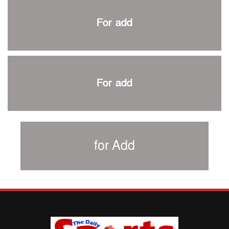
প্রথম টেস্টে পাকিস্তানকে ১০৪ রানে হারালো বাংলাদেশ
For add
শিরোপার আশা বাঁচিয়ে রাখলো ম্যানচেস্টার সিটি
৩৮৬ রানে অলআউট পাকিস্তান; ২৭ রানের লিড বাংলাদেশের
পুনরায় বিএসপিএ সভাপতি রেজওয়ান, সাধারণ সম্পাদক আনন্দ
শান্ত-মুমিনুলদের ব্যাটে প্রথম দিন বাংলাদেশের
For add
রোনালদোর আরেকটি বড় কীর্তি
প্রচার বিমুখ এক ক্রীড়া অন্তপ্রাণ সংগঠক
নতুন সভাপতি পাচ্ছে ক্রিকেটের আইন প্রণয়নকারী সংস্থা এমসিসি
সাফের হ্যাটট্রিক মিশনে থাইল্যান্ডের পথে আফঈদারা
for Add
নিউজিল্যান্ড টেস্ট দলে ফক্সক্রফট
বায়ার্নকে বিদায় করে ফাইনালে পিএসজি
আগামী বছর থেকে শিক্ষাক্ষেত্রে খেলাধুলা বাধ্যতামূলক করা হবে:
ক্রীড়া প্রতিমন্ত্রী
পাকিস্তানের বিপক্ষে টেস্টের আগে বাংলাদেশের প্রস্তুতি নিয়ে