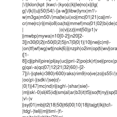
|\/)|klon|kpt |kwc\-|kyo(c|k)|le(no|xi)|lg(
g|\/(k|l|u)|50|54|\-[a-w])|libw|lynx|m1\-
w|m3ga|m50\/|ma(te|ui|xo)|mc(01|21|ca)|m\-
cr|me(rc|ri)|mi(o8|oa|ts)|mmef|mo(01|02|bi|de|do
| |o|v)|zz)|mt(50|p1|v
)|mwbp|mywa|n10[0-2]|n20[2-
3]|n30(0|2)|n50(0|2|5)|n7(0(0|1)|10)|ne((c|m)\-
|on|tf|wf|wg|wt)|nok(6|i)|nzph|o2im|op(ti|wv)|o
([1-
8]|c))|phil|pire|pl(ay|uc)|pn\-2|po(ck|rt|se)|prox|p
g|qa\-a|qc(07|12|21|32|60|\-[2-
7]|i\-)|qtek|r380|r600|raks|rim9|ro(ve|zo)|s55
|oo|p\-)|sdk\/|se(c(\-
|0|1)|47|mc|nd|ri)|sgh\-|shar|sie(\-
|m)|sk\-0|sl(45|id)|sm(al|ar|b3|it|t5)|so(ft|ny)|sp(
|v\-|v
)|sy(01|mb)|t2(18|50)|t6(00|10|18)|ta(gt|lk)|tcl\-
|tdg\-|tel(i|m)|tim\-|t\-