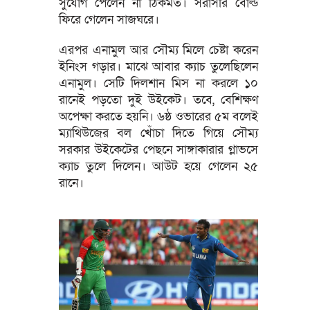
সুযোগ পেলেন না ঠিকমত। সরাসরি বোল্ড
ফিরে গেলেন সাজঘরে।
এরপর এনামুল আর সৌম্য মিলে চেষ্টা করেন
ইনিংস গড়ার। মাঝে আবার ক্যাচ তুলেছিলেন
এনামুল। সেটি দিলশান মিস না করলে ১০
রানেই পড়তো দুই উইকেট। তবে, বেশিক্ষণ
অপেক্ষা করতে হয়নি। ৬ষ্ঠ ওভারের ৫ম বলেই
ম্যাথিউজের বল খোঁচা দিতে গিয়ে সৌম্য
সরকার উইকেটের পেছনে সাঙ্গাকারার গ্লাভসে
ক্যাচ তুলে দিলেন। আউট হয়ে গেলেন ২৫
রানে।