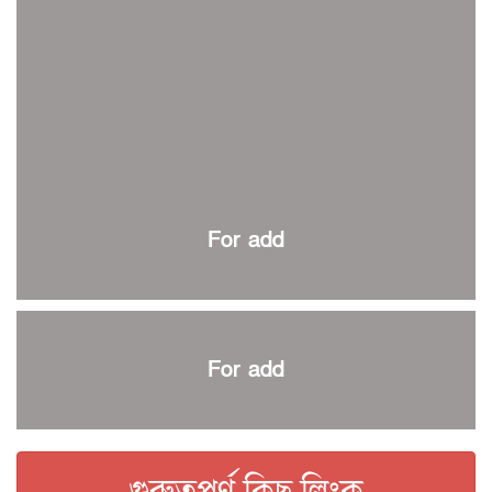
ইতিহাস গড়ার অপেক্ষায় রোনালদো!
রাজশাহীতে বিকেএসপি কাপ বক্সিং চ্যাম্পিয়নশিপ শুরু
কুল-বিএসপিএ অ্যাওয়ার্ড: সংক্ষিপ্ত তালিকায় হামজা, ঋতুপর্ণা ও
আমিরুল
বসুন্ধরা কিংসের ষষ্ঠ শিরোপা জয়
বর্ণাঢ্য আয়োজনে শেষ হলো স্বাধীনতা দিবস রোলার স্কেটিং টুর্নামেন্ট
প্রথম প্যারা স্পোর্টস কার্নিভাল শুরু
For add
এক যুগ পর প্রথম বিভাগ ব্যাডমিন্টন লিগ শুরু
স্বাধীনতা দিবস রোলার স্কেটিং কাল শুরু
কিউট-ডিআরইউ টিটিতে রাকিব চ্যাম্পিয়ন
স্টোকস-রুটদের ফিল্ডিং কোচ নারী দলের সারাহ
For add
বিশ্বকাপ জয়ের স্বপ্নে বিভোর কেইন
কিউট-ডিআরইউ অ্যাথলেটিকসে বাতেন প্রথম
ইসলামী বিশ্ববিদ্যালয় আন্তর্জাতিক দাবায় যদুনাথ চ্যাম্পিয়ন