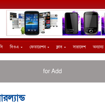
সি
বিওএ
ফেডারেশন
ক্লাব
সারাদেশ
অন্যান্য
for Add
রল্যান্ড