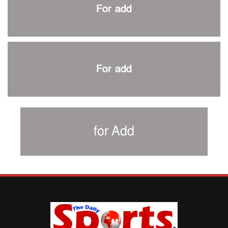
প্রথম টেস্টে পাকিস্তানকে ১০৪ রানে হারালো বাংলাদেশ
For add
শিরোপার আশা বাঁচিয়ে রাখলো ম্যানচেস্টার সিটি
৩৮৬ রানে অলআউট পাকিস্তান; ২৭ রানের লিড বাংলাদেশের
পুনরায় বিএসপিএ সভাপতি রেজওয়ান, সাধারণ সম্পাদক আনন্দ
শান্ত-মুমিনুলদের ব্যাটে প্রথম দিন বাংলাদেশের
For add
রোনালদোর আরেকটি বড় কীর্তি
প্রচার বিমুখ এক ক্রীড়া অন্তপ্রাণ সংগঠক
নতুন সভাপতি পাচ্ছে ক্রিকেটের আইন প্রণয়নকারী সংস্থা এমসিসি
সাফের হ্যাটট্রিক মিশনে থাইল্যান্ডের পথে আফঈদারা
for Add
নিউজিল্যান্ড টেস্ট দলে ফক্সক্রফট
বায়ার্নকে বিদায় করে ফাইনালে পিএসজি
আগামী বছর থেকে শিক্ষাক্ষেত্রে খেলাধুলা বাধ্যতামূলক করা হবে:
ক্রীড়া প্রতিমন্ত্রী
পাকিস্তানের বিপক্ষে টেস্টের আগে বাংলাদেশের প্রস্তুতি নিয়ে
আত্মবিশ্বাসী সিমন্স