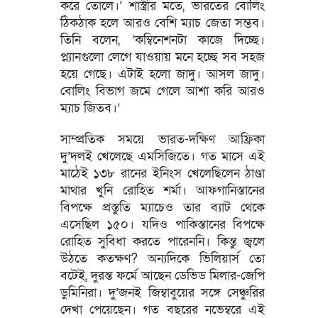
করে তোলে।’ শাস্ত্রীর মতে, ভারতের বোলিং
ঠিকঠাক হলে আরও বেশি ম্যাচ জেতা সম্ভব।
তিনি বলেন, ‘কম্বিনেশনটা কাজে দিচ্ছে।
প্ল্যানগুলো লেগে যাওয়ায় মনে হচ্ছে সব সহজ
হয়ে গেছে। এটাই হলো জাদু। আসল জাদু।
বোলিং বিভাগ জমে গেলে আশা করি আরও
ম্যাচ জিতব।’
সাম্প্রতিক সময়ে ভারত-দক্ষিণ আফ্রিকা
দু’দলই খেলেছে এমসিজিতে। গত মাসে এই
মাঠেই ১৩৮ রানের ইনিংস খেলেছিলেন ঠাণ্ডা
মাথার খুনি রোহিত শর্মা। আফগানিস্তানের
বিপক্ষে প্রস্তুতি ম্যাচেও তার ব্যাট থেকে
এসেছিল ১৫০। যদিও পাকিস্তানের বিপক্ষে
রোহিত সুবিধা করতে পারেননি। কিন্তু জ্বলে
উঠতে কতক্ষণ? অন্যদিকে ভিলিয়ার্স তো
বটেই, দুরন্ত ফর্মে আছেন ডেভিড মিলার-জেপি
ডুমিনিরা। দু’জনই জিম্বাবুয়ের সঙ্গে সেঞ্চুরির
দেখা পেয়েছেন। গত বছরের নভেম্বরে এই