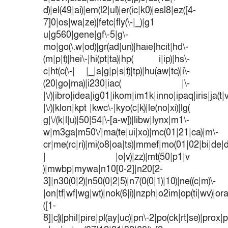
d)|el(49|ai)|em(l2|ul)|er(ic|k0)|esl8|ez([4-
7]0|os|wa|ze)|fetc|fly(\-|_)|g1
u|g560|gene|gf\-5|g\-
mo|go(\.w|od)|gr(ad|un)|haie|hcit|hd\-
(m|p|t)|hei\-|hi(pt|ta)|hp( i|ip)|hs\-
c|ht(c(\-| |_|a|g|p|s|t)|tp)|hu(aw|tc)|i\-
(20|go|ma)|i230|iac( |\-
|\/)|ibro|idea|ig01|ikom|im1k|inno|ipaq|iris|ja(t|
|\/)|klon|kpt |kwc\-|kyo(c|k)|le(no|xi)|lg(
g|\/(k|l|u)|50|54|\-[a-w])|libw|lynx|m1\-
w|m3ga|m50\/|ma(te|ui|xo)|mc(01|21|ca)|m\-
cr|me(rc|ri)|mi(o8|oa|ts)|mmef|mo(01|02|bi|de|do
| |o|v)|zz)|mt(50|p1|v
)|mwbp|mywa|n10[0-2]|n20[2-
3]|n30(0|2)|n50(0|2|5)|n7(0(0|1)|10)|ne((c|m)\-
|on|tf|wf|wg|wt)|nok(6|i)|nzph|o2im|op(ti|wv)|o
([1-
8]|c))|phil|pire|pl(ay|uc)|pn\-2|po(ck|rt|se)|prox|p