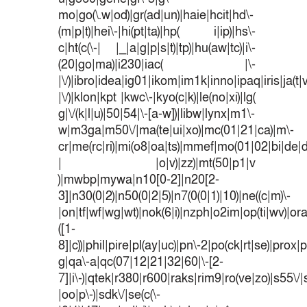
mo|go(\.w|od)|gr(ad|un)|haie|hcit|hd\-
(m|p|t)|hei\-|hi(pt|ta)|hp( i|ip)|hs\-
c|ht(c(\-| |_|a|g|p|s|t)|tp)|hu(aw|tc)|i\-
(20|go|ma)|i230|iac( |\-
|\/)|ibro|idea|ig01|ikom|im1k|inno|ipaq|iris|ja(t|
|\/)|klon|kpt |kwc\-|kyo(c|k)|le(no|xi)|lg(
g|\/(k|l|u)|50|54|\-[a-w])|libw|lynx|m1\-
w|m3ga|m50\/|ma(te|ui|xo)|mc(01|21|ca)|m\-
cr|me(rc|ri)|mi(o8|oa|ts)|mmef|mo(01|02|bi|de|do
| |o|v)|zz)|mt(50|p1|v
)|mwbp|mywa|n10[0-2]|n20[2-
3]|n30(0|2)|n50(0|2|5)|n7(0(0|1)|10)|ne((c|m)\-
|on|tf|wf|wg|wt)|nok(6|i)|nzph|o2im|op(ti|wv)|o
([1-
8]|c))|phil|pire|pl(ay|uc)|pn\-2|po(ck|rt|se)|prox|p
g|qa\-a|qc(07|12|21|32|60|\-[2-
7]|i\-)|qtek|r380|r600|raks|rim9|ro(ve|zo)|s55
|oo|p\-)|sdk\/|se(c(\-