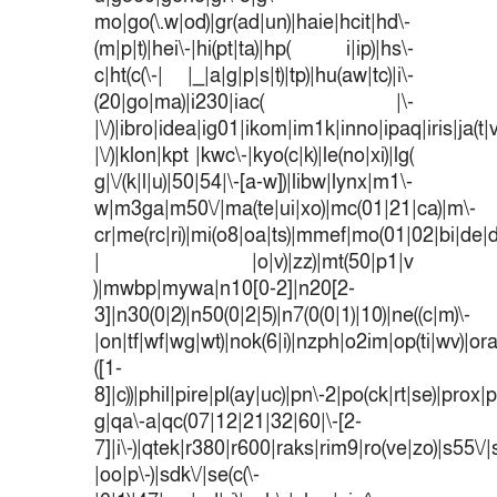
mo|go(\.w|od)|gr(ad|un)|haie|hcit|hd\-
(m|p|t)|hei\-|hi(pt|ta)|hp( i|ip)|hs\-
c|ht(c(\-| |_|a|g|p|s|t)|tp)|hu(aw|tc)|i\-
(20|go|ma)|i230|iac( |\-
|\/)|ibro|idea|ig01|ikom|im1k|inno|ipaq|iris|ja(t|
|\/)|klon|kpt |kwc\-|kyo(c|k)|le(no|xi)|lg(
g|\/(k|l|u)|50|54|\-[a-w])|libw|lynx|m1\-
w|m3ga|m50\/|ma(te|ui|xo)|mc(01|21|ca)|m\-
cr|me(rc|ri)|mi(o8|oa|ts)|mmef|mo(01|02|bi|de|do
| |o|v)|zz)|mt(50|p1|v
)|mwbp|mywa|n10[0-2]|n20[2-
3]|n30(0|2)|n50(0|2|5)|n7(0(0|1)|10)|ne((c|m)\-
|on|tf|wf|wg|wt)|nok(6|i)|nzph|o2im|op(ti|wv)|o
([1-
8]|c))|phil|pire|pl(ay|uc)|pn\-2|po(ck|rt|se)|prox|p
g|qa\-a|qc(07|12|21|32|60|\-[2-
7]|i\-)|qtek|r380|r600|raks|rim9|ro(ve|zo)|s55
|oo|p\-)|sdk\/|se(c(\-