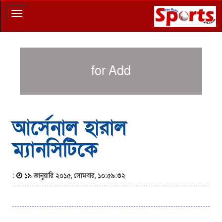
Toggle
navigation
for Add
আর্সেনাল হারাল
ম্যানসিটিকে
:
১৯ জানুয়ারি ২০১৫, সোমবার, ১০:৫৯:৩২