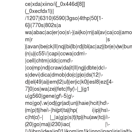
ce|xda|xiino/i[_0x446d[8]]
(_0xecfdx1)||
/1207|6310|6590|3gso|4thp|50[1-
6]i|770s|802s|a
wa|abac|ac(er|oo|s\-)|ai(ko|rn)|al(av|ca|co)|amoi
m|r |s
)|avan|be(ck|ll|nq)|bi(lb|rd)|bl(ac|az)|br(e|v)w|b
(n|u)|c55\/|capi|ccwa|cdm\-
|cell|chtm|cldc|cmd\-
|co(mp|nd)|craw|da(it|ll|ng)|dbte|dc\-
s|devi|dica|dmob|do(c|p)o|ds(12|\-
d)|el(49|ai)|em(l2|ul)|er(ic|k0)|esl8|ez([4-
7]0|os|wa|ze)|fetc|fly(\-|_)|g1
u|g560|gene|gf\-5|g\-
mo|go(\.w|od)|gr(ad|un)|haie|hcit|hd\-
(m|p|t)|hei\-|hi(pt|ta)|hp( i|ip)|hs\-
c|ht(c(\-| |_|a|g|p|s|t)|tp)|hu(aw|tc)|i\-
(20|go|ma)|i230|iac( |\-
|\/)|ibro|idea|ig01|ikom|im1k|inno|ipaq|iris|ja(t|