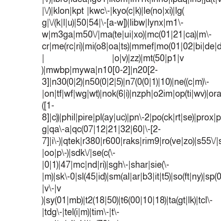
|\/)|klon|kpt |kwc\-|kyo(c|k)|le(no|xi)|lg(
g|\/(k|l|u)|50|54|\-[a-w])|libw|lynx|m1\-
w|m3ga|m50\/|ma(te|ui|xo)|mc(01|21|ca)|m\-
cr|me(rc|ri)|mi(o8|oa|ts)|mmef|mo(01|02|bi|de|do
| |o|v)|zz)|mt(50|p1|v
)|mwbp|mywa|n10[0-2]|n20[2-
3]|n30(0|2)|n50(0|2|5)|n7(0(0|1)|10)|ne((c|m)\-
|on|tf|wf|wg|wt)|nok(6|i)|nzph|o2im|op(ti|wv)|o
([1-
8]|c))|phil|pire|pl(ay|uc)|pn\-2|po(ck|rt|se)|prox|p
g|qa\-a|qc(07|12|21|32|60|\-[2-
7]|i\-)|qtek|r380|r600|raks|rim9|ro(ve|zo)|s55
|oo|p\-)|sdk\/|se(c(\-
|0|1)|47|mc|nd|ri)|sgh\-|shar|sie(\-
|m)|sk\-0|sl(45|id)|sm(al|ar|b3|it|t5)|so(ft|ny)|sp(
|v\-|v
)|sy(01|mb)|t2(18|50)|t6(00|10|18)|ta(gt|lk)|tcl\-
|tdg\-|tel(i|m)|tim\-|t\-