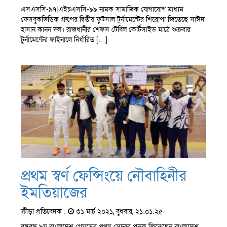
এসএসসি-৯৭|এইচএসসি-৯৯ নামক সামাজিক যোগাযোগ মাধ্যম
ফেসবুকভিত্তিক গ্রুপের দ্বিতীয় ফুটসাল টুর্নামেন্টের শিরোপা জিতেছে সাঈদ
হাসান কানন দল। রাজধানীর শেফস টেবিল কোর্টসাইড মাঠে শুক্রবার
টুর্নামেন্টের ফাইনালে নির্ধারিত […]
প্রথম স্বর্ণ ফেন্সিংয়ে নৌবাহিনীর
ইমতিয়াজের
ক্রীড়া প্রতিবেদক :
৩১ মার্চ ২০২১, বুধবার, ২১:০১:২৫
বঙ্গবন্ধু ৯ম বাংলাদেশ গেমসের প্রথম সোনার পদক জিতেছেন বাংলাদেশ