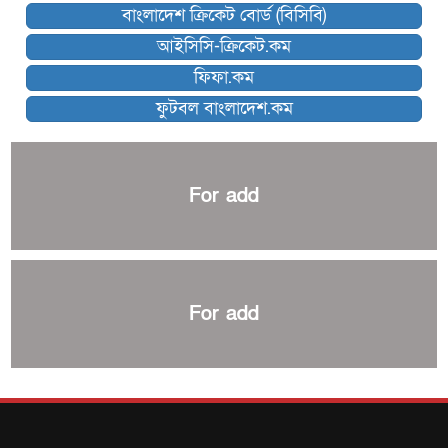
বাংলাদেশ ক্রিকেট বোর্ড (বিসিবি)
কিউট-ডিআরইউ দাবায় মোরসালিন চ্যাম্পিয়ন
আইসিসি-ক্রিকেট.কম
ব্রাদার্সকে হারিয়ে ফাইনালে মোহামেডান
ফিফা.কম
নেইমারকে নিয়েই বিশ্বকাপে ব্রাজিলের প্রাথমিক স্কোয়াড
ফুটবল বাংলাদেশ.কম
আর্জেন্টিনার ৫৫ সদস্যের প্রাথমিক দল ঘোষণা
পাকিস্তানের বিপক্ষে ঐতিহাসিক জয়ে ক্রীড়া প্রতিমন্ত্রীর অভিনন্দন
প্রথম টেস্টে পাকিস্তানকে ১০৪ রানে হারালো বাংলাদেশ
For add
শিরোপার আশা বাঁচিয়ে রাখলো ম্যানচেস্টার সিটি
৩৮৬ রানে অলআউট পাকিস্তান; ২৭ রানের লিড বাংলাদেশের
পুনরায় বিএসপিএ সভাপতি রেজওয়ান, সাধারণ সম্পাদক আনন্দ
শান্ত-মুমিনুলদের ব্যাটে প্রথম দিন বাংলাদেশের
For add
রোনালদোর আরেকটি বড় কীর্তি
প্রচার বিমুখ এক ক্রীড়া অন্তপ্রাণ সংগঠক
নতুন সভাপতি পাচ্ছে ক্রিকেটের আইন প্রণয়নকারী সংস্থা এমসিসি
সাফের হ্যাটট্রিক মিশনে থাইল্যান্ডের পথে আফঈদারা