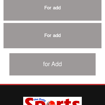
প্রথম টেস্টে পাকিস্তানকে ১০৪ রানে হারালো বাংলাদেশ
For add
শিরোপার আশা বাঁচিয়ে রাখলো ম্যানচেস্টার সিটি
৩৮৬ রানে অলআউট পাকিস্তান; ২৭ রানের লিড বাংলাদেশের
পুনরায় বিএসপিএ সভাপতি রেজওয়ান, সাধারণ সম্পাদক আনন্দ
শান্ত-মুমিনুলদের ব্যাটে প্রথম দিন বাংলাদেশের
For add
রোনালদোর আরেকটি বড় কীর্তি
প্রচার বিমুখ এক ক্রীড়া অন্তপ্রাণ সংগঠক
নতুন সভাপতি পাচ্ছে ক্রিকেটের আইন প্রণয়নকারী সংস্থা এমসিসি
সাফের হ্যাটট্রিক মিশনে থাইল্যান্ডের পথে আফঈদারা
for Add
নিউজিল্যান্ড টেস্ট দলে ফক্সক্রফট
বায়ার্নকে বিদায় করে ফাইনালে পিএসজি
আগামী বছর থেকে শিক্ষাক্ষেত্রে খেলাধুলা বাধ্যতামূলক করা হবে:
ক্রীড়া প্রতিমন্ত্রী
পাকিস্তানের বিপক্ষে টেস্টের আগে বাংলাদেশের প্রস্তুতি নিয়ে