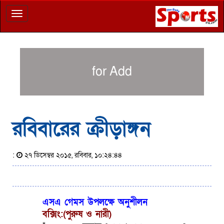
Toggle
navigation
for Add
রবিবারের ক্রীড়াঙ্গন
:
২৭ ডিসেম্বর ২০১৫, রবিবার, ১০:২৪:৪৪
এসএ গেমস উপলক্ষে অনুশীলন
বক্সিং:(পুরুষ ও নারী)