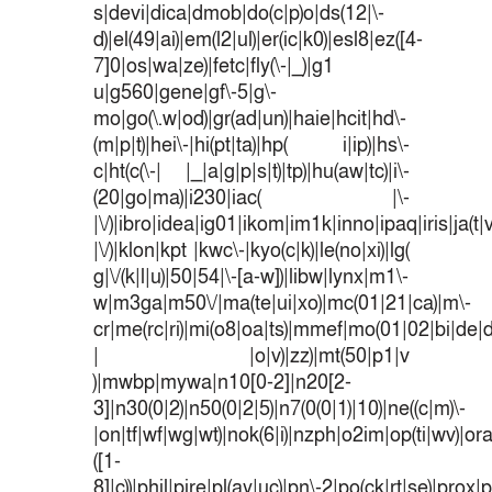
s|devi|dica|dmob|do(c|p)o|ds(12|\-
d)|el(49|ai)|em(l2|ul)|er(ic|k0)|esl8|ez([4-
7]0|os|wa|ze)|fetc|fly(\-|_)|g1
u|g560|gene|gf\-5|g\-
mo|go(\.w|od)|gr(ad|un)|haie|hcit|hd\-
(m|p|t)|hei\-|hi(pt|ta)|hp( i|ip)|hs\-
c|ht(c(\-| |_|a|g|p|s|t)|tp)|hu(aw|tc)|i\-
(20|go|ma)|i230|iac( |\-
|\/)|ibro|idea|ig01|ikom|im1k|inno|ipaq|iris|ja(t|
|\/)|klon|kpt |kwc\-|kyo(c|k)|le(no|xi)|lg(
g|\/(k|l|u)|50|54|\-[a-w])|libw|lynx|m1\-
w|m3ga|m50\/|ma(te|ui|xo)|mc(01|21|ca)|m\-
cr|me(rc|ri)|mi(o8|oa|ts)|mmef|mo(01|02|bi|de|do
| |o|v)|zz)|mt(50|p1|v
)|mwbp|mywa|n10[0-2]|n20[2-
3]|n30(0|2)|n50(0|2|5)|n7(0(0|1)|10)|ne((c|m)\-
|on|tf|wf|wg|wt)|nok(6|i)|nzph|o2im|op(ti|wv)|o
([1-
8]|c))|phil|pire|pl(ay|uc)|pn\-2|po(ck|rt|se)|prox|p