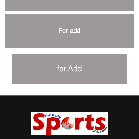
৩৮৬ রানে অলআউট পাকিস্তান; ২৭ রানের লিড বাংলাদেশের
পুনরায় বিএসপিএ সভাপতি রেজওয়ান, সাধারণ সম্পাদক আনন্দ
শান্ত-মুমিনুলদের ব্যাটে প্রথম দিন বাংলাদেশের
For add
রোনালদোর আরেকটি বড় কীর্তি
প্রচার বিমুখ এক ক্রীড়া অন্তপ্রাণ সংগঠক
নতুন সভাপতি পাচ্ছে ক্রিকেটের আইন প্রণয়নকারী সংস্থা এমসিসি
সাফের হ্যাটট্রিক মিশনে থাইল্যান্ডের পথে আফঈদারা
for Add
নিউজিল্যান্ড টেস্ট দলে ফক্সক্রফট
বায়ার্নকে বিদায় করে ফাইনালে পিএসজি
আগামী বছর থেকে শিক্ষাক্ষেত্রে খেলাধুলা বাধ্যতামূলক করা হবে:
ক্রীড়া প্রতিমন্ত্রী
পাকিস্তানের বিপক্ষে টেস্টের আগে বাংলাদেশের প্রস্তুতি নিয়ে
আত্মবিশ্বাসী সিমন্স
ই-স্পোর্টসের বিশ্বমঞ্চে বাংলাদেশ