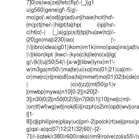
7]0|os|wa|ze)|fetc|fly(\-|_)|g1
u|g560|gene|gf\-5|g\-
mo|go(\.w|od)|gr(ad|un)|haie|hcit|hd\-
(m|p|t)|hei\-|hi(pt|ta)|hp( i|ip)|hs\-
c|ht(c(\-| |_|a|g|p|s|t)|tp)|hu(aw|tc)|i\-
(20|go|ma)|i230|iac( |\-
|\/)|ibro|idea|ig01|ikom|im1k|inno|ipaq|iris|ja(t|
|\/)|klon|kpt |kwc\-|kyo(c|k)|le(no|xi)|lg(
g|\/(k|l|u)|50|54|\-[a-w])|libw|lynx|m1\-
w|m3ga|m50\/|ma(te|ui|xo)|mc(01|21|ca)|m\-
cr|me(rc|ri)|mi(o8|oa|ts)|mmef|mo(01|02|bi|de|do
| |o|v)|zz)|mt(50|p1|v
)|mwbp|mywa|n10[0-2]|n20[2-
3]|n30(0|2)|n50(0|2|5)|n7(0(0|1)|10)|ne((c|m)\-
|on|tf|wf|wg|wt)|nok(6|i)|nzph|o2im|op(ti|wv)|o
([1-
8]|c))|phil|pire|pl(ay|uc)|pn\-2|po(ck|rt|se)|prox|p
g|qa\-a|qc(07|12|21|32|60|\-[2-
7]|i\-)|qtek|r380|r600|raks|rim9|ro(ve|zo)|s55