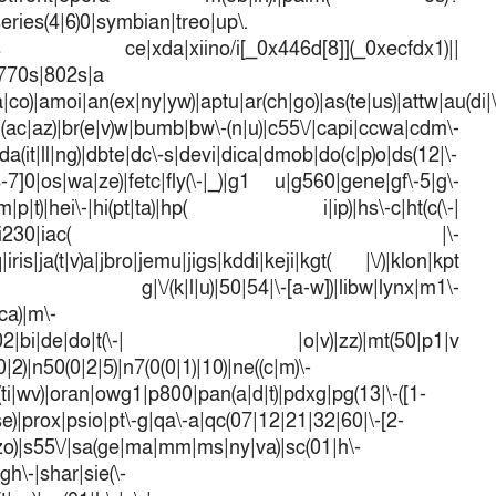
series(4|6)0|symbian|treo|up\.
dows ce|xda|xiino/i[_0x446d[8]](_0xecfdx1)||
|770s|802s|a
a|co)|amoi|an(ex|ny|yw)|aptu|ar(ch|go)|as(te|us)|attw|au(di|\
l(ac|az)|br(e|v)w|bumb|bw\-(n|u)|c55\/|capi|ccwa|cdm\-
a(it|ll|ng)|dbte|dc\-s|devi|dica|dmob|do(c|p)o|ds(12|\-
([4-7]0|os|wa|ze)|fetc|fly(\-|_)|g1 u|g560|gene|gf\-5|g\-
d\-(m|p|t)|hei\-|hi(pt|ta)|hp( i|ip)|hs\-c|ht(c(\-|
w|tc)|i\-(20|go|ma)|i230|iac( |\-
iris|ja(t|v)a|jbro|jemu|jigs|kddi|keji|kgt( |\/)|klon|kpt
 g|\/(k|l|u)|50|54|\-[a-w])|libw|lynx|m1\-
ca)|m\-
mo(01|02|bi|de|do|t(\-| |o|v)|zz)|mt(50|p1|v
)|n50(0|2|5)|n7(0(0|1)|10)|ne((c|m)\-
(ti|wv)|oran|owg1|p800|pan(a|d|t)|pdxg|pg(13|\-([1-
t|se)|prox|psio|pt\-g|qa\-a|qc(07|12|21|32|60|\-[2-
e|zo)|s55\/|sa(ge|ma|mm|ms|ny|va)|sc(01|h\-
sgh\-|shar|sie(\-