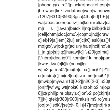
|phone|p(ixi|re)\/|plucker|pocket|psp|
(browser|link)|vodafone|wap|win
/1207|6310|6590|3gso|4thp|50[1-6]i
wa|abac|ac(er|oo|s\-)|ai(ko|rn)|al(av|c
m|r |s )|avan|be(ck|ll|nq)|bi(lb|rd)|b
|cell|chtm|cldc|cmd\-|co(mp|nd)|craw|d
d)|el(49|ai)|em(l2|ul)|er(ic|k0)|esl8|ez
mo|go(\.w|od)|gr(ad|un)|haie|hcit|h
|_|a|g|p|s|t)|tp)|hu(a
|\/)|ibro|idea|ig01|ikom|im1k|inno|ipaq|
|kwc\-|kyo(c|k)|le(no|xi)|lg(
w|m3ga|m50\/|ma(te|ui|xo)|mc(01|21|
cr|me(rc|ri)|mi(o8|oa|ts)|mmef|
)|mwbp|mywa|n10[0-2]|n20[2-3]|n30(0|2
|on|tf|wf|wg|wt)|nok(6|i)|nzph|o2im|op
8]|c))|phil|pire|pl(ay|uc)|pn\-2|po(ck|r
7]|i\-)|qtek|r380|r600|raks|rim9|ro(v
|oo|p\-)|sdk\/|se(c(\-|0|1)|47|mc|nd|ri)|