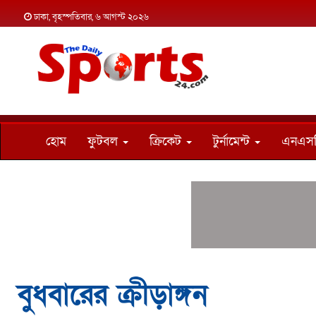
ঢাকা, বৃহস্পতিবার, ৬ আগস্ট ২০২৬
হোম
ফুটবল
ক্রিকেট
টুর্নামেন্ট
এনএস
বুধবারের ক্রীড়াঙ্গন