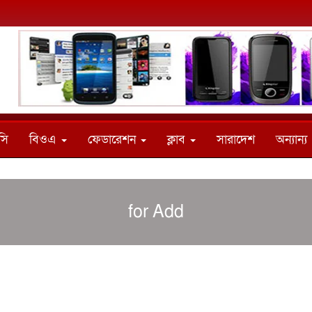
সি
বিওএ
ফেডারেশন
ক্লাব
সারাদেশ
অন্যান্য
for Add