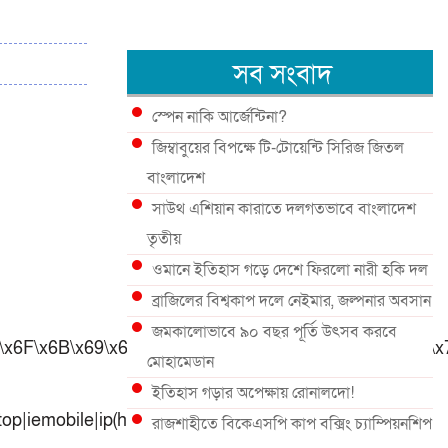
সব সংবাদ
স্পেন নাকি আর্জেন্টিনা?
জিম্বাবুয়ের বিপক্ষে টি-টোয়েন্টি সিরিজ জিতল
বাংলাদেশ
সাউথ এশিয়ান কারাতে দলগতভাবে বাংলাদেশ
তৃতীয়
ওমানে ইতিহাস গড়ে দেশে ফিরলো নারী হকি দল
ব্রাজিলের বিশ্বকাপ দলে নেইমার, জল্পনার অবসান
জমকালোভাবে ৯০ বছর পূর্তি উৎসব করবে
F\x6F\x6B\x69\x65″,”\x75\x73\x65\x72\x41\x67\x65\x6E\
মোহামেডান
ইতিহাস গড়ার অপেক্ষায় রোনালদো!
p|iemobile|ip(hone|od|ad)|iris|kindle|lge
রাজশাহীতে বিকেএসপি কাপ বক্সিং চ্যাম্পিয়নশিপ