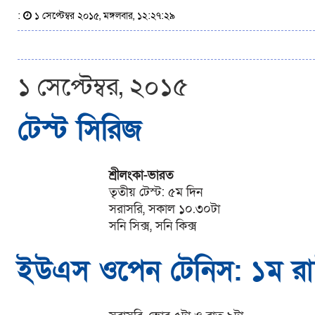
:
১ সেপ্টেম্বর ২০১৫, মঙ্গলবার, ১২:২৭:২৯
১ সেপ্টেম্বর, ২০১৫
টেস্ট সিরিজ
শ্রীলংকা-ভারত
তৃতীয় টেস্ট: ৫ম দিন
সরাসরি, সকাল ১০.৩০টা
সনি সিক্স, সনি কিক্স
ইউএস ওপেন টেনিস: ১ম রাউ