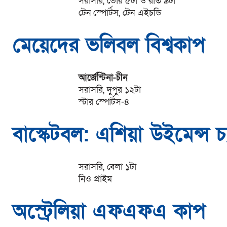
সরাসরি, ভোর ৫টা ও রাত ৯টা
টেন স্পোর্টস, টেন এইচডি
মেয়েদের ভলিবল বিশ্বকাপ
আর্জেন্টিনা-চীন
সরাসরি, দুপুর ১২টা
স্টার স্পোর্টস-৪
বাস্কেটবল: এশিয়া উইমেন্স চ্
সরাসরি, বেলা ১টা
নিও প্রাইম
অস্ট্রেলিয়া এফএফএ কাপ