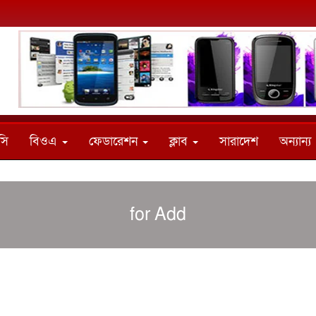
সি
বিওএ
ফেডারেশন
ক্লাব
সারাদেশ
অন্যান্য
for Add